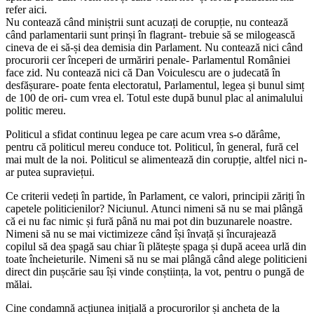
refer aici.
Nu contează când miniștrii sunt acuzați de corupție, nu contează
când parlamentarii sunt prinși în flagrant- trebuie să se milogească
cineva de ei să-și dea demisia din Parlament. Nu contează nici când
procurorii cer începeri de urmăriri penale- Parlamentul României
face zid. Nu contează nici că Dan Voiculescu are o judecată în
desfășurare- poate fenta electoratul, Parlamentul, legea și bunul simț
de 100 de ori- cum vrea el. Totul este după bunul plac al animalului
politic mereu.
Politicul a sfidat continuu legea pe care acum vrea s-o dărâme,
pentru că politicul mereu conduce tot. Politicul, în general, fură cel
mai mult de la noi. Politicul se alimentează din corupție, altfel nici n-
ar putea supraviețui.
Ce criterii vedeți în partide, în Parlament, ce valori, principii zăriți în
capetele politicienilor? Niciunul. Atunci nimeni să nu se mai plângă
că ei nu fac nimic și fură până nu mai pot din buzunarele noastre.
Nimeni să nu se mai victimizeze când își învață și încurajează
copilul să dea șpagă sau chiar îi plătește șpaga și după aceea urlă din
toate încheieturile. Nimeni să nu se mai plângă când alege politicieni
direct din pușcărie sau își vinde conștiința, la vot, pentru o pungă de
mălai.
Cine condamnă acțiunea inițială a procurorilor și ancheta de la