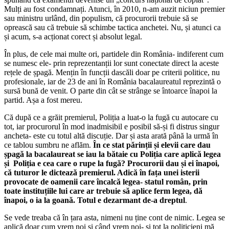
Mulți au fost condamnați. Atunci, în 2010, n-am auzit niciun premier
sau ministru urlând, din populism, că procurorii trebuie să se
oprească sau că trebuie să schimbe tactica anchetei. Nu, și atunci ca
și acum, s-a acționat corect și absolut legal.
În plus, de cele mai multe ori, partidele din România- indiferent cum
se numesc ele- prin reprezentanții lor sunt conectate direct la aceste
rețele de șpagă. Mențin în funcții dascăli doar pe criterii politice, nu
profesionale, iar de 23 de ani în România bacalaureatul reprezintă o
sursă bună de venit. O parte din cât se strânge se întoarce înapoi la
partid. Așa a fost mereu.
Că după ce a grăit premierul, Poliția a luat-o la fugă cu autocare cu
tot, iar procurorul în mod inadmisibil e posibil să-și fi distrus singur
ancheta- este cu totul altă discuție. Dar și asta arată până la urmă în
ce tablou sumbru ne aflăm.
În ce stat părinții și elevii care dau
șpagă la bacalaureat se iau la bătaie cu Poliția care aplică legea
și Poliția e cea care o rupe la fugă? Procurorii dau și ei înapoi,
că tuturor le dictează premierul. Adică în fața unei isterii
provocate de oamenii care încalcă legea- statul român, prin
toate instituțiile lui care ar trebuie să aplice ferm legea, dă
înapoi, o ia la goană. Totul e dezarmant de-a dreptul
.
Se vede treaba că în țara asta, nimeni nu ține cont de nimic. Legea se
aplică doar cum vrem noi și când vrem noi- și tot la politicieni mă