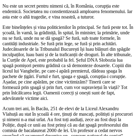
Nu este un secret pentru nimeni că, în România, corupția este
endemică. Societatea nu constientizează amploarea fenomenului. Iar
asta este o altă tragedie, e vina noastră, a tuturor.
Este bineînțeles și vina politicienilor în principal. Se fură peste tot. În
școală, în vamă, la grădiniță, în spital, în minister, la primărie, unde
nu se fură, unde nu se dă șpagă? Se fură, sub toate formele, în
cantități industriale. Se fură prin lege, se fură și prin achitări.
Judecătoarele de la Tribunalul București își luau blănuri din șpăgile
inculpaților, luau bani și de la traficanții de droguri. În alte tribunale,
la Curțile de Apel, este probabil la fel. Șeful DNA Slobozia lua
spagă pomișori pentru grădină ca să demonteze dosarele. Copiii din
liceul lui Vanghelie, pe care-i apără premierul, dădeau șpaga în
pachete de țigări. Furtul e furt, șpaga e șpagă, corupția-i corupție.
Așadar, pe cine apărăm, pe cine victimizăm? Tinerii care se
formează prin șpagă și prin furt, cum vor supraviețui în viață? Tot
prin înlcălcarea legii. Oamenii corecți și onești sunt de fapt,
adevăratele victime aici.
Acum trei ani, în Bacău, 251 de elevi de la Liceul Alexandru
Vlahuță au stat în școală 4 ore, ținuți de mascați, politiști și procurori
și nimeni n-a mai urlat. Au fost toți audiați, zece au fost duși la
Poliție, după ce unii au fost prinși că au dat șpagă profesorului din
comisia de bacalaureat 2000 de lei. Un profesor a cedat nervos
spunând că examenul devenise un „concurs național de copiat”.