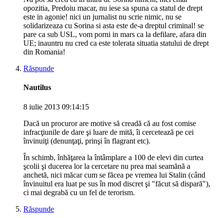
opozitia, Predoiu macar, nu iese sa spuna ca statul de drept
este in agonie! nici un jurnalist nu scrie nimic, nu se
solidarizeaza cu Sorina si asta este de-a dreptul criminal! se
pare ca sub USL, vom porni in mars ca la defilare, afara din
UE; inauntru nu cred ca este tolerata situatia statului de drept
din Romania!
Răspunde
Nautilus
8 iulie 2013 09:14:15
Dacă un procuror are motive să creadă că au fost comise
infracţiunile de dare şi luare de mită, îi cercetează pe cei
învinuiţi (denunţaţi, prinşi în flagrant etc).
În schimb, înhăţarea la întâmplare a 100 de elevi din curtea
şcolii şi ducerea lor la cercetare nu prea mai seamănă a
anchetă, nici măcar cum se făcea pe vremea lui Stalin (când
învinuitul era luat pe sus în mod discret şi "făcut să dispară"),
ci mai degrabă cu un fel de terorism.
Răspunde