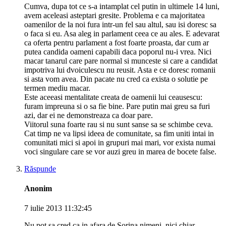
Cumva, dupa tot ce s-a intamplat cel putin in ultimele 14 luni,
avem aceleasi asteptari gresite. Problema e ca majoritatea
oamenilor de la noi fura intr-un fel sau altul, sau isi doresc sa
o faca si eu. Asa aleg in parlament ceea ce au ales. E adevarat
ca oferta pentru parlament a fost foarte proasta, dar cum ar
putea candida oameni capabili daca poporul nu-i vrea. Nici
macar tanarul care pare normal si munceste si care a candidat
impotriva lui dvoiculescu nu reusit. Asta e ce doresc romanii
si asta vom avea. Din pacate nu cred ca exista o solutie pe
termen mediu macar.
Este aceeasi mentalitate creata de oamenii lui ceausescu:
furam impreuna si o sa fie bine. Pare putin mai greu sa furi
azi, dar ei ne demonstreaza ca doar pare.
Viitorul suna foarte rau si nu sunt sanse sa se schimbe ceva.
Cat timp ne va lipsi ideea de comunitate, sa fim uniti intai in
comunitati mici si apoi in grupuri mai mari, vor exista numai
voci singulare care se vor auzi greu in marea de bocete false.
Răspunde
Anonim
7 iulie 2013 11:32:45
Nu pot sa cred ca in afara de Sorina nimeni, nici chiar