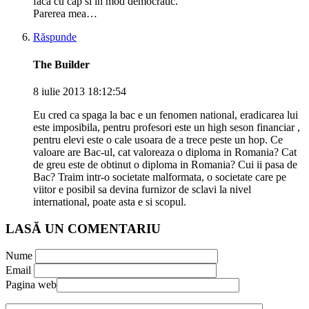
faca cu cap si in mod democratic.
Parerea mea…
Răspunde
The Builder
8 iulie 2013 18:12:54
Eu cred ca spaga la bac e un fenomen national, eradicarea lui
este imposibila, pentru profesori este un high seson financiar ,
pentru elevi este o cale usoara de a trece peste un hop. Ce
valoare are Bac-ul, cat valoreaza o diploma in Romania? Cat
de greu este de obtinut o diploma in Romania? Cui ii pasa de
Bac? Traim intr-o societate malformata, o societate care pe
viitor e posibil sa devina furnizor de sclavi la nivel
international, poate asta e si scopul.
LASĂ UN COMENTARIU
Nume
Email
Pagina web