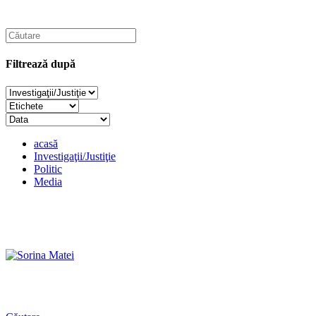
Filtrează după
acasă
Investigaţii/Justiţie
Politic
Media