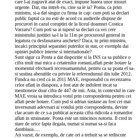
care l-ai zugravit atat de exact, impune luarea unor mssuri
urgente. Dar, ma intreb eu, cine sa le ia? Ponta, ca prim
ministru, si-a dat singur cu firma in cap: cum poti sa declari
public faptul ca nu esti de acord cu audierile dispuse de
procurori in cazul coruptiei de la liceul doamnei Costica
Varzaru? Cum poti sa ai tupeul sa declari ca vei cere
ministrului justitiei sa-l ia la 11m pe procurorul general in
legatura cu desfasurarea anchetei? Daca, tu prim ministru,
incalci principiul separatiei puterilor in stat, ce exemplu dai
opiniei publice interne si internationale?
Sunt sigur ca Ponta a dat dispozitie si la INS ca sa publice o
cifra mult mai mica a cetatenilor romani,aflati peste hotare la
momentul efectuarii recensamantului, pentru ca sa poata el sa-
si sustina aberatiile cu privire la referendumul din iulie 2012.
Fiindca nu cred ca in 2011 MAE, responsabil cu recenzarea
celor aflati in diaspora, a fost atat de indolent incat sa
mentioneze doar cifra de 447 de mii. Asta, in contextul in care
MAE vroia sa introduca votul prin corespondenta pentru cei
aflati peste hotare. Cum psd si adrian nastase au fost cei mai
inversunati adevrsari ai votului prin corespondenta, devine
clar acum de ce s-a publicat aceasta cifra ridicola a romanilor
aflati in strainatate. Ponta este un mincinos notoriu. Il cred in
stare de orice fapta ilegala, numai si numai sa-si faca
damblaua….
Ati vazut, de exemplu, de cate ori a trebuit sa se rediscute