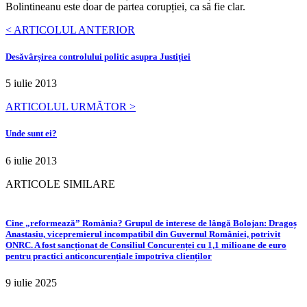
Bolintineanu este doar de partea corupției, ca să fie clar.
< ARTICOLUL ANTERIOR
Desăvârșirea controlului politic asupra Justiției
5 iulie 2013
ARTICOLUL URMĂTOR >
Unde sunt ei?
6 iulie 2013
ARTICOLE SIMILARE
Cine „reformează” România? Grupul de interese de lângă Bolojan: Dragoș
Anastasiu, vicepremierul incompatibil din Guvernul României, potrivit
ONRC. A fost sancționat de Consiliul Concurenței cu 1,1 milioane de euro
pentru practici anticoncurențiale împotriva clienților
9 iulie 2025