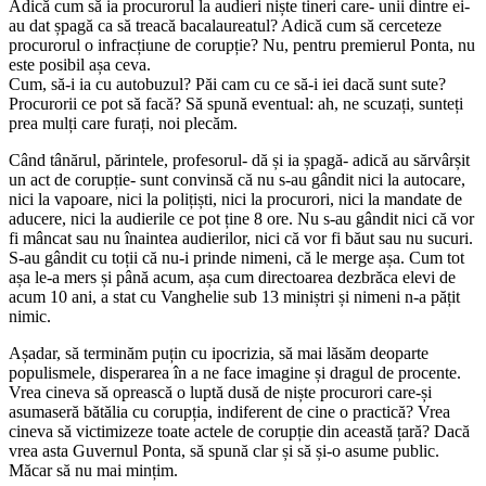
Adică cum să ia procurorul la audieri niște tineri care- unii dintre ei-
au dat șpagă ca să treacă bacalaureatul? Adică cum să cerceteze
procurorul o infracțiune de corupție? Nu, pentru premierul Ponta, nu
este posibil așa ceva.
Cum, să-i ia cu autobuzul? Păi cam cu ce să-i iei dacă sunt sute?
Procurorii ce pot să facă? Să spună eventual: ah, ne scuzați, sunteți
prea mulți care furați, noi plecăm.
Când tânărul, părintele, profesorul- dă și ia șpagă- adică au sărvârșit
un act de corupție- sunt convinsă că nu s-au gândit nici la autocare,
nici la vapoare, nici la polițiști, nici la procurori, nici la mandate de
aducere, nici la audierile ce pot ține 8 ore. Nu s-au gândit nici că vor
fi mâncat sau nu înaintea audierilor, nici că vor fi băut sau nu sucuri.
S-au gândit cu toții că nu-i prinde nimeni, că le merge așa. Cum tot
așa le-a mers și până acum, așa cum directoarea dezbrăca elevi de
acum 10 ani, a stat cu Vanghelie sub 13 miniștri și nimeni n-a pățit
nimic.
Așadar, să terminăm puțin cu ipocrizia, să mai lăsăm deoparte
populismele, disperarea în a ne face imagine și dragul de procente.
Vrea cineva să oprească o luptă dusă de niște procurori care-și
asumaseră bătălia cu corupția, indiferent de cine o practică? Vrea
cineva să victimizeze toate actele de corupție din această țară? Dacă
vrea asta Guvernul Ponta, să spună clar și să și-o asume public.
Măcar să nu mai mințim.