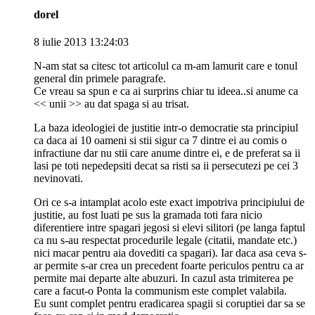
dorel
8 iulie 2013 13:24:03
N-am stat sa citesc tot articolul ca m-am lamurit care e tonul
general din primele paragrafe.
Ce vreau sa spun e ca ai surprins chiar tu ideea..si anume ca
<< unii >> au dat spaga si au trisat.
La baza ideologiei de justitie intr-o democratie sta principiul
ca daca ai 10 oameni si stii sigur ca 7 dintre ei au comis o
infractiune dar nu stii care anume dintre ei, e de preferat sa ii
lasi pe toti nepedepsiti decat sa risti sa ii persecutezi pe cei 3
nevinovati.
Ori ce s-a intamplat acolo este exact impotriva principiului de
justitie, au fost luati pe sus la gramada toti fara nicio
diferentiere intre spagari jegosi si elevi silitori (pe langa faptul
ca nu s-au respectat procedurile legale (citatii, mandate etc.)
nici macar pentru aia dovediti ca spagari). Iar daca asa ceva s-
ar permite s-ar crea un precedent foarte periculos pentru ca ar
permite mai departe alte abuzuri. In cazul asta trimiterea pe
care a facut-o Ponta la communism este complet valabila.
Eu sunt complet pentru eradicarea spagii si coruptiei dar sa se