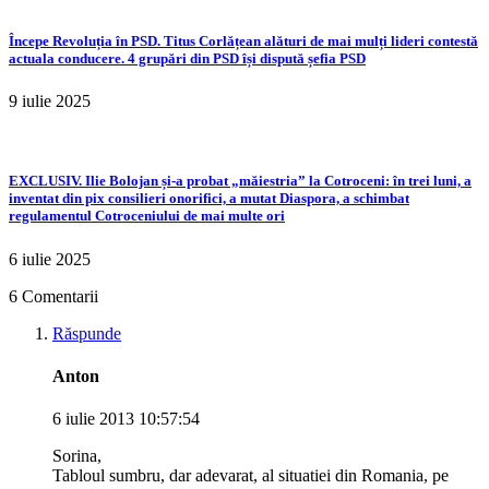
Începe Revoluția în PSD. Titus Corlățean alături de mai mulți lideri contestă
actuala conducere. 4 grupări din PSD își dispută șefia PSD
9 iulie 2025
EXCLUSIV. Ilie Bolojan și-a probat „măiestria” la Cotroceni: în trei luni, a
inventat din pix consilieri onorifici, a mutat Diaspora, a schimbat
regulamentul Cotroceniului de mai multe ori
6 iulie 2025
6 Comentarii
Răspunde
Anton
6 iulie 2013 10:57:54
Sorina,
Tabloul sumbru, dar adevarat, al situatiei din Romania, pe