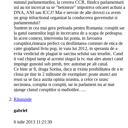
statutul parlamentarilor, la cererea CCR, fiindca parlamentarii
usl au tot incercat sa se "betoneze" impotriva oricarei actiuni a
DNA, ANI sau ICCJ? Mai e nevoie de alte dovezi ca avem
un grup infractional organizat la conducerea guvernului si
parlamentului?
Suntem in cea mai grea perioada pentru Romania: coruptii sar
la gatul oamenilor legii in incercarea de a scapa de pedeapsa.
In acest context, interventia lui ponta, in favoarea
coruptilor,rimeaza perfect cu desfiintarea comisiei de etica de
catre grajdarul liviu pop, in vara lui 2012, in speranta de a
evita verdictul de plagiat in sarcina sefului sau ierarhic. Cand
ii vad chipul tamp al acestui slugoi la tv, mai ales atunci cand
impinge gunoiul sub presh, trec automat pe alt canal.
Ce bine ar fi, draga Sorina, daca ar exista posibilitatea de a te
clona pe tine in 2 milioane de exemplare: poate atunci am
reusi sa se faca auzita opinia noastra, a celor ce urasc
necinstea, coruptia si coruptii, iar in parlament nu ar mai
ajunge clanul coruptilor si mafiotilor…..
Răspunde
gabriel
6 iulie 2013 11:21:30