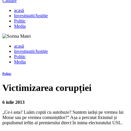
Căutare
acasă
Investigaţii/Justiţie
Politic
Media
acasă
Investigaţii/Justiţie
Politic
Media
Politic
Victimizarea corupției
6 iulie 2013
„Ce-i asta? Luăm copiii cu autobuze? Suntem iarăși pe vremea lui
Morar sau pe vremea comuniștilor?” Așa a percutat fixismul și
populismul ieftin al premierului direct în inima electoratului USL.