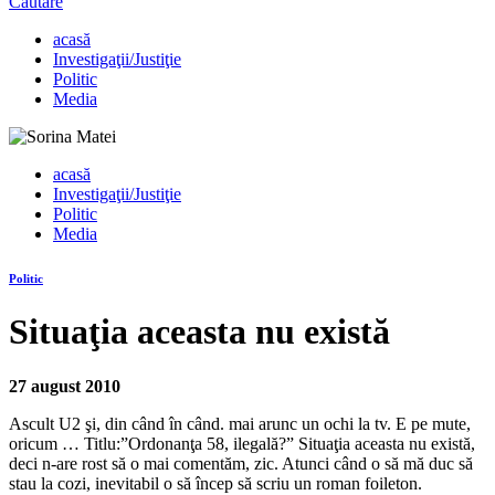
Căutare
acasă
Investigaţii/Justiţie
Politic
Media
acasă
Investigaţii/Justiţie
Politic
Media
Politic
Situaţia aceasta nu există
27 august 2010
Ascult U2 şi, din când în când. mai arunc un ochi la tv. E pe mute,
oricum … Titlu:”Ordonanţa 58, ilegală?” Situaţia aceasta nu există,
deci n-are rost să o mai comentăm, zic. Atunci când o să mă duc să
stau la cozi, inevitabil o să încep să scriu un roman foileton.