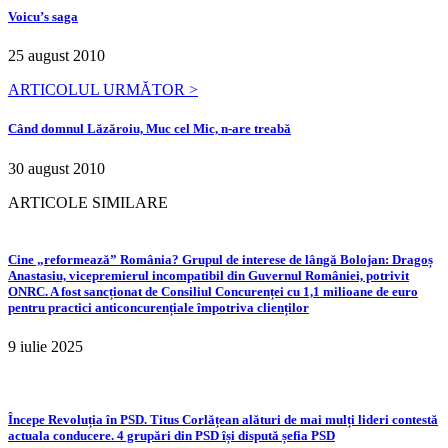
Voicu’s saga
25 august 2010
ARTICOLUL URMĂTOR >
Când domnul Lăzăroiu, Muc cel Mic, n-are treabă
30 august 2010
ARTICOLE SIMILARE
Cine „reformează” România? Grupul de interese de lângă Bolojan: Dragoș
Anastasiu, vicepremierul incompatibil din Guvernul României, potrivit
ONRC. A fost sancționat de Consiliul Concurenței cu 1,1 milioane de euro
pentru practici anticoncurențiale împotriva clienților
9 iulie 2025
Începe Revoluția în PSD. Titus Corlățean alături de mai mulți lideri contestă
actuala conducere. 4 grupări din PSD își dispută șefia PSD