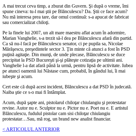
A mai trecut ceva timp, a zburat din Guvern. Şi după o vreme, îmi
spune cineva: tu-l mai ştii pe Blănculescu? Da. Ştii ce face acum?
Nu mă interesa prea tare, dar omul continuă: s-a apucat de fabricat
sau comercializat chiloţi.
Pe la finele lui 2007, un alt mare maestru aflat acum în adormire,
Marian Vanghelie, s-a trezit să-l dea pe Blănculescu afară din partid.
Ca să nu-l facă pe Blănculescu senator, ci pe pupila sa, Nicolae
Mărăşescu, preşedintele sector 3. Ţin minte că atunci a fost în PSD
puţină agitaţie. Din munţi, de unde plecase, Blănculescu se duce
precipitat la PSD Bucureşti şi-şi plăteşte cotizaţia pe ultimii ani.
Vanghelie l-a dat afară până la urmă, pentru lipsă de activitate. Iubea
pe atunci oamenii lui Năstase cum, probabil, în gândul lui, îi mai
iubeşte şi acum.
Cert este că după acest incident, Blănculescu a dat PSD în judecată.
Naiba ştie ce s-o mai fi întâmplat.
Acum, după şapte ani, pistolarul chiloţar chiulangiu şi protestatar
revine. Autor nu e. Sculptor nu e. Pictor nu e. Poet nu e. E artistul
Blănculescu, fudulul pistolar cam sisi chiloţar chiulangiu
protestatar…Sau, mă rog, un brand new analist financiar.
< ARTICOLUL ANTERIOR