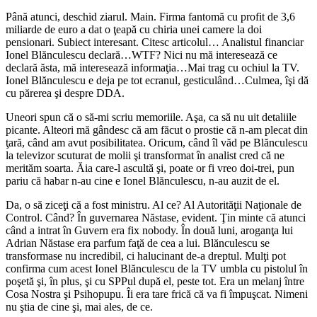
Până atunci, deschid ziarul. Main. Firma fantomă cu profit de 3,6
miliarde de euro a dat o ţeapă cu chiria unei camere la doi
pensionari. Subiect interesant. Citesc articolul… Analistul financiar
Ionel Blănculescu declară…WTF? Nici nu mă interesează ce
declară ăsta, mă interesează informaţia…Mai trag cu ochiul la TV.
Ionel Blănculescu e deja pe tot ecranul, gesticulând…Culmea, îşi dă
cu părerea şi despre DDA.
Uneori spun că o să-mi scriu memoriile. Aşa, ca să nu uit detaliile
picante. Alteori mă gândesc că am făcut o prostie că n-am plecat din
ţară, când am avut posibilitatea. Oricum, când îl văd pe Blănculescu
la televizor scuturat de molii şi transformat în analist cred că ne
merităm soarta. Ăia care-l ascultă şi, poate or fi vreo doi-trei, pun
pariu că habar n-au cine e Ionel Blănculescu, n-au auzit de el.
Da, o să ziceţi că a fost ministru. Al ce? Al Autorităţii Naţionale de
Control. Când? În guvernarea Năstase, evident. Ţin minte că atunci
când a intrat în Guvern era fix nobody. În două luni, aroganţa lui
Adrian Năstase era parfum faţă de cea a lui. Blănculescu se
transformase nu incredibil, ci halucinant de-a dreptul. Mulţi pot
confirma cum acest Ionel Blănculescu de la TV umbla cu pistolul în
poşetă şi, în plus, şi cu SPPul după el, peste tot. Era un melanj între
Cosa Nostra şi Psihopupu. Îi era tare frică că va fi împuşcat. Nimeni
nu ştia de cine şi, mai ales, de ce.