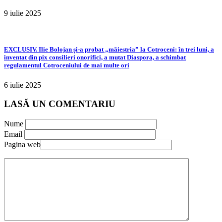
9 iulie 2025
EXCLUSIV. Ilie Bolojan și-a probat „măiestria” la Cotroceni: în trei luni, a
inventat din pix consilieri onorifici, a mutat Diaspora, a schimbat
regulamentul Cotroceniului de mai multe ori
6 iulie 2025
LASĂ UN COMENTARIU
Nume
Email
Pagina web