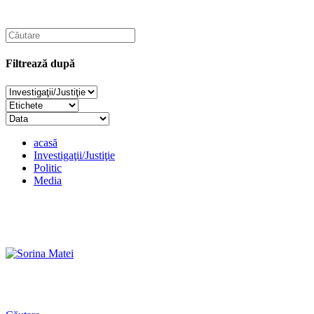
Filtrează după
acasă
Investigaţii/Justiţie
Politic
Media