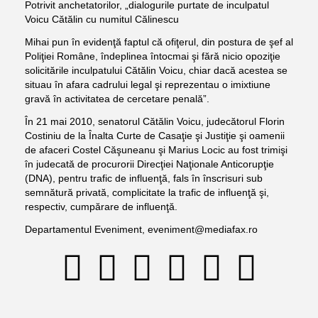
Potrivit anchetatorilor, „dialogurile purtate de inculpatul
Voicu Cătălin cu numitul Călinescu
Mihai pun în evidenţă faptul că ofiţerul, din postura de şef al
Poliţiei Române, îndeplinea întocmai şi fără nicio opoziţie
solicitările inculpatului Cătălin Voicu, chiar dacă acestea se
situau în afara cadrului legal şi reprezentau o imixtiune
gravă în activitatea de cercetare penală”.
În 21 mai 2010, senatorul Cătălin Voicu, judecătorul Florin
Costiniu de la Înalta Curte de Casaţie şi Justiţie şi oamenii
de afaceri Costel Căşuneanu şi Marius Locic au fost trimişi
în judecată de procurorii Direcţiei Naţionale Anticorupţie
(DNA), pentru trafic de influenţă, fals în înscrisuri sub
semnătură privată, complicitate la trafic de influenţă şi,
respectiv, cumpărare de influenţă.
Departamentul Eveniment, eveniment@mediafax.ro