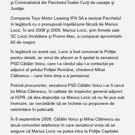
şi Criminalistică din Parchetul Înaltei Curţi de casaţie şi
Justiţie.
Compania Toyo Motor Leasing IFN SA a sesizat Parchetul
în legătură cu o presupusă înşelăciune făcută de Marius
Locic. În anii 2008 şi 2009, Marius Locic, prin firmele sale
SC Locic Imobiliare şi Promo Atac, a cumparat aproximativ
60 de maşini.
În legătură cu acest caz, Locic a fost convocat la Poliţie,
pentru detalii, iar omul de afaceri ar fi apelat la senatorul
PSD Cătălin Voicu, care l-a rândul său l-a contactat pe
adjunct al şefului Poliţiei Române, chestorul Mihai
Călinescu – care între timp s-a pensionat.
Potrivit procurorilor, senatorul PSD Cătălin Voicu i-ar fi cerut
lui Mihai Călinescu, în calitate de inspector general adjunct
al IGPR, să dea dispoziţie ca Marius Locic să nu fie pus sub
învinuire, iar cercetările să se încheie cu propunere de
netrimitere în judecată.
În 8 septembrie 2009, Cătălin Voicu şi Mihai Călinescu au
două convorbiri telefonice în care senatorul vroia să se
asigure că Marius Locic va putea intra la Poliţie Capitalei.