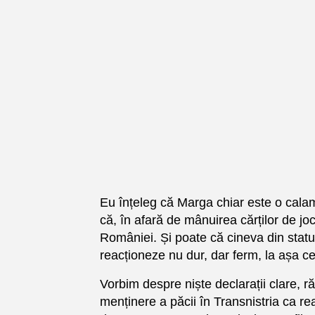
Eu înțeleg că Marga chiar este o calamit
că, în afară de mânuirea cărților de joc
României. Și poate că cineva din statu
reacționeze nu dur, dar ferm, la așa c
Vorbim despre niște declarații clare, ră
menținere a păcii în Transnistria ca r