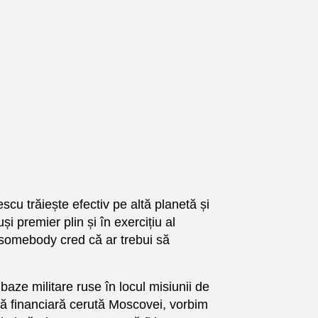
escu trăiește efectiv pe altă planetă și
i premier plin și în exercițiu al
- somebody cred că ar trebui să
 baze militare ruse în locul misiunii de
ță financiară cerută Moscovei, vorbim