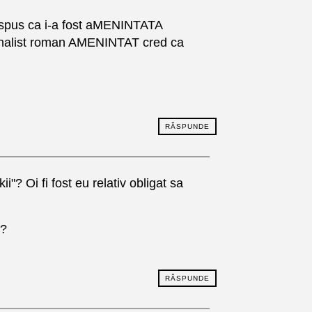
 a spus ca i-a fost aMENINTATA
rnalist roman AMENINTAT cred ca
RĂSPUNDE
i"? Oi fi fost eu relativ obligat sa
i?
RĂSPUNDE