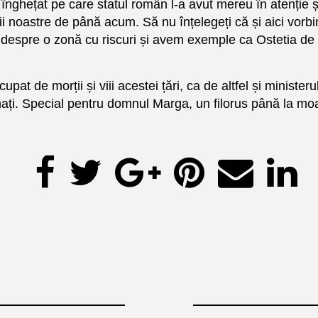
înghețat pe care statul român l-a avut mereu în atenție și 
icii noastre de până acum. Să nu înțelegeți că și aici vo
im despre o zonă cu riscuri și avem exemple ca Ostetia 
t de morții și viii acestei țări, ca de altfel și ministeru
ernați. Special pentru domnul Marga, un filorus până la moa