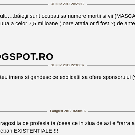
31 iulie 2012 20:28:12
ult…..băieții sunt ocupati sa numere morții si vii (MASC
uua a celor 7,5 milioane ( oare atatia or fi fost ?) de a
OGSPOT.RO
31 iulie 2012 22:00:37
teu imens si gandesc ce explicatii sa ofere sponsorului (
1 august 2012 16:40:16
gostita de profesia ta (ceea ce in ziua de azi e "rarra av
trebari EXISTENTIALE !!!