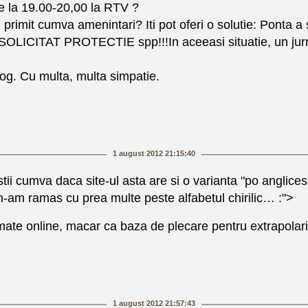
e la 19.00-20,00 la RTV ?
ai primit cumva amenintari? Iti pot oferi o solutie: Ponta
SOLICITAT PROTECTIE spp!!!In aceeasi situatie, un ju
log. Cu multa, multa simpatie.
1 august 2012 21:15:40
ii cumva daca site-ul asta are si o varianta "po angliceski
r n-am ramas cu prea multe peste alfabetul chirilic… :">
ate online, macar ca baza de plecare pentru extrapolar
1 august 2012 21:57:43