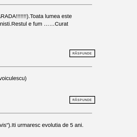
ARADA!!!!!!!).Toata lumea este
ntenisti.Restul e fum ……Curat
RĂSPUNDE
voiculescu)
RĂSPUNDE
is").Iti urmaresc evolutia de 5 ani.