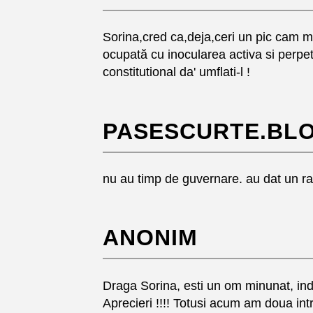
Sorina,cred ca,deja,ceri un pic cam m
ocupată cu inocularea activa si perpet
constitutional da' umflati-l !
PASESCURTE.BL
nu au timp de guvernare. au dat un ra
ANONIM
Draga Sorina, esti un om minunat, indra
Aprecieri !!!! Totusi acum am doua in