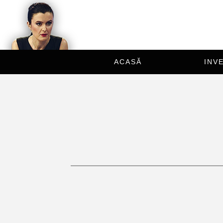
ACASĂ
INVE