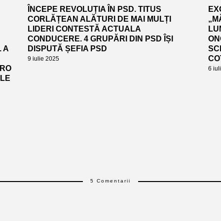
ÎNCEPE REVOLUȚIA ÎN PSD. TITUS
EX
CORLĂȚEAN ALĂTURI DE MAI MULȚI
„M
LIDERI CONTESTĂ ACTUALA
LUN
CONDUCERE. 4 GRUPĂRI DIN PSD ÎȘI
ON
 A
DISPUTĂ ȘEFIA PSD
SC
CO
9 iulie 2025
URO
6 iu
ALE
5 Comentarii