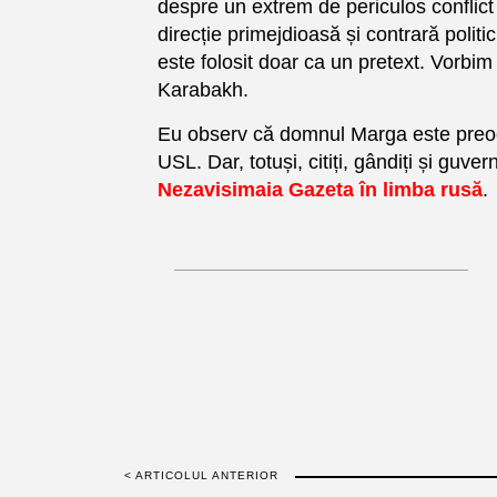
despre un extrem de periculos conflict 
direcție primejdioasă și contrară polit
este folosit doar ca un pretext. Vorb
Karabakh.
Eu observ că domnul Marga este preocupa
USL. Dar, totuși, citiți, gândiți și guv
Nezavisimaia Gazeta în limba rusă
.
< ARTICOLUL ANTERIOR