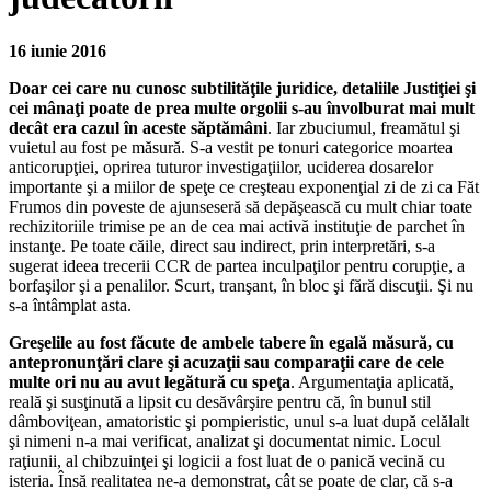
16 iunie 2016
Doar cei care nu cunosc subtilităţile juridice, detaliile Justiţiei şi
cei mânaţi poate de prea multe orgolii s-au învolburat mai mult
decât era cazul în aceste săptămâni
. Iar zbuciumul, freamătul şi
vuietul au fost pe măsură. S-a vestit pe tonuri categorice moartea
anticorupţiei, oprirea tuturor investigaţiilor, uciderea dosarelor
importante şi a miilor de speţe ce creşteau exponenţial zi de zi ca Făt
Frumos din poveste de ajunseseră să depăşească cu mult chiar toate
rechizitoriile trimise pe an de cea mai activă instituţie de parchet în
instanţe. Pe toate căile, direct sau indirect, prin interpretări, s-a
sugerat ideea trecerii CCR de partea inculpaţilor pentru corupţie, a
borfaşilor şi a penalilor. Scurt, tranşant, în bloc şi fără discuţii. Şi nu
s-a întâmplat asta.
Greşelile au fost făcute de ambele tabere în egală măsură, cu
antepronunţări clare şi acuzaţii sau comparaţii care de cele
multe ori nu au avut legătură cu speţa
. Argumentaţia aplicată,
reală şi susţinută a lipsit cu desăvârşire pentru că, în bunul stil
dâmboviţean, amatoristic şi pompieristic, unul s-a luat după celălalt
şi nimeni n-a mai verificat, analizat şi documentat nimic. Locul
raţiunii, al chibzuinţei şi logicii a fost luat de o panică vecină cu
isteria. Însă realitatea ne-a demonstrat, cât se poate de clar, că s-a