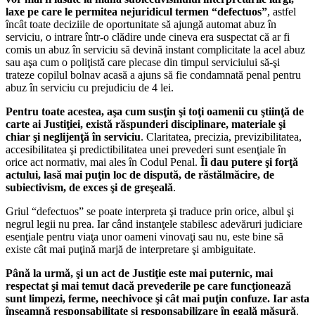
laxe pe care le permitea nejuridicul termen “defectuos”
, astfel
încât toate deciziile de oportunitate să ajungă automat abuz în
serviciu, o intrare într-o clădire unde cineva era suspectat că ar fi
comis un abuz în serviciu să devină instant complicitate la acel abuz
sau aşa cum o poliţistă care plecase din timpul serviciului să-şi
trateze copilul bolnav acasă a ajuns să fie condamnată penal pentru
abuz în serviciu cu prejudiciu de 4 lei.
Pentru toate acestea, aşa cum susţin şi toţi oamenii cu ştiinţă de
carte ai Justiţiei, există răspunderi disciplinare, materiale şi
chiar şi neglijenţă în serviciu
. Claritatea, precizia, previzibilitatea,
accesibilitatea şi predictibilitatea unei prevederi sunt esenţiale în
orice act normativ, mai ales în Codul Penal.
Îi dau putere şi forţă
actului, lasă mai puţin loc de dispută, de răstălmăcire, de
subiectivism, de exces şi de greşeală
.
Griul “defectuos” se poate interpreta şi traduce prin orice, albul şi
negrul legii nu prea. Iar când instanţele stabilesc adevăruri judiciare
esenţiale pentru viaţa unor oameni vinovaţi sau nu, este bine să
existe cât mai puţină marjă de interpretare şi ambiguitate.
Până la urmă, şi un act de Justiţie este mai puternic, mai
respectat şi mai temut dacă prevederile pe care funcţionează
sunt limpezi, ferme, neechivoce şi cât mai puţin confuze. Iar asta
înseamnă responsabilitate şi responsabilizare în egală măsură
.