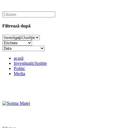
Filtrează după
acasă
Investigaţii/Justiţie
Politic
Media