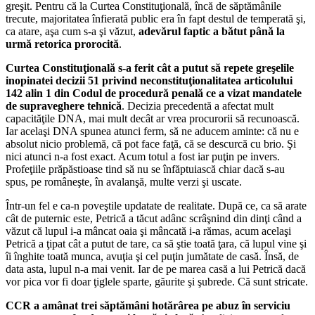
greşit. Pentru că la Curtea Constituţională, încă de săptămânile
trecute, majoritatea înfierată public era în fapt destul de temperată şi,
ca atare, aşa cum s-a şi văzut,
adevărul faptic a bătut până la
urmă retorica prorocită
.
Curtea Constituţională s-a ferit cât a putut să repete greşelile
inopinatei decizii 51 privind neconstituţionalitatea articolului
142 alin 1 din Codul de procedură penală ce a vizat mandatele
de supraveghere tehnică
. Decizia precedentă a afectat mult
capacităţile DNA, mai mult decât ar vrea procurorii să recunoască.
Iar acelaşi DNA spunea atunci ferm, să ne aducem aminte: că nu e
absolut nicio problemă, că pot face faţă, că se descurcă cu brio. Şi
nici atunci n-a fost exact. Acum totul a fost iar puţin pe invers.
Profeţiile prăpăstioase tind să nu se înfăptuiască chiar dacă s-au
spus, pe româneşte, în avalanşă, multe verzi şi uscate.
Într-un fel e ca-n poveştile updatate de realitate. După ce, ca să arate
cât de puternic este, Petrică a tăcut adânc scrâşnind din dinţi când a
văzut că lupul i-a mâncat oaia şi mâncată i-a rămas, acum acelaşi
Petrică a ţipat cât a putut de tare, ca să ştie toată ţara, că lupul vine şi
îi înghite toată munca, avuţia şi cel puţin jumătate de casă. Însă, de
data asta, lupul n-a mai venit. Iar de pe marea casă a lui Petrică dacă
vor pica vor fi doar ţiglele sparte, găurite şi şubrede. Că sunt stricate.
CCR a amânat trei săptămâni hotărârea pe abuz în serviciu