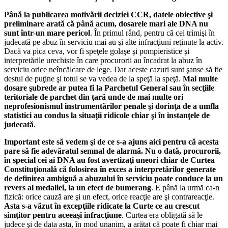
Până la publicarea motivării deciziei CCR, datele obiective şi
preliminare arată că până acum, dosarele mari ale DNA nu
sunt într-un mare pericol
. În primul rând, pentru că cei trimişi în
judecată pe abuz în serviciu mai au şi alte infracţiuni reţinute la activ.
Dacă va pica ceva, vor fi speţele golaşe şi pompieristice şi
interpretările urechiste în care procurorii au încadrat la abuz în
serviciu orice neîncălcare de lege. Dar aceste cazuri sunt şanse să fie
destul de puţine şi totul se va vedea de la speţă la speţă.
Mai multe
dosare şubrede ar putea fi la Parchetul General sau în secţiile
teritoriale de parchet din ţară unde de mai multe ori
neprofesionismul instrumentărilor penale şi dorinţa de a umfla
statistici au condus la situaţii ridicole chiar şi în instanţele de
judecată
.
Important este să vedem şi de ce s-a ajuns aici pentru că acesta
pare să fie adevăratul semnal de alarmă. Nu o dată, procurorii,
în special cei ai DNA au fost avertizaţi uneori chiar de Curtea
Constituţională că folosirea în exces a interpretărilor generate
de definirea ambiguă a abuzului în serviciu poate conduce la un
revers al medaliei, la un efect de bumerang
. E până la urmă ca-n
fizică: orice cauză are şi un efect, orice reacţie are şi contrareacţie.
Asta s-a văzut în excepţiile ridicate la Curte ce au crescut
simţitor pentru aceeaşi infracţiune
. Curtea era obligată să le
judece şi de data asta, în mod unanim, a arătat că poate fi chiar mai