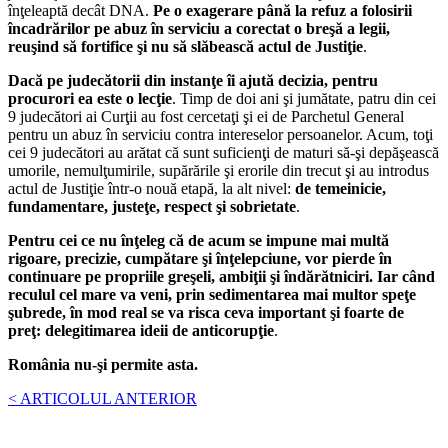
înţeleaptă decât DNA.
Pe o exagerare până la refuz a folosirii
încadrărilor pe abuz în serviciu a corectat o breşă a legii,
reuşind să fortifice şi nu să slăbească actul de Justiţie
.
Dacă pe judecătorii din instanţe îi ajută decizia, pentru
procurori ea este o lecţie
. Timp de doi ani şi jumătate, patru din cei
9 judecători ai Curţii au fost cercetaţi şi ei de Parchetul General
pentru un abuz în serviciu contra intereselor persoanelor. Acum, toţi
cei 9 judecători au arătat că sunt suficienţi de maturi să-şi depăşească
umorile, nemulţumirile, supărările şi erorile din trecut şi au introdus
actul de Justiţie într-o nouă etapă, la alt nivel:
de temeinicie,
fundamentare, justeţe, respect şi sobrietate
.
Pentru cei ce nu înţeleg că de acum se impune mai multă
rigoare, precizie, cumpătare şi înţelepciune, vor pierde în
continuare pe propriile greşeli, ambiţii şi îndărătniciri. Iar când
reculul cel mare va veni, prin sedimentarea mai multor speţe
şubrede, în mod real se va risca ceva important şi foarte de
preţ: delegitimarea ideii de anticorupţie
.
România nu-şi permite asta.
< ARTICOLUL ANTERIOR