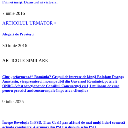
Prin ei înşişi. Dezastrul şi victoria.
7 iunie 2016
ARTICOLUL URMĂTOR >
Alegeri de Prosteşti
30 iunie 2016
ARTICOLE SIMILARE
Cine „reformează” România? Grupul de interese de lângă Bolojan: Dragoș
Anastasiu, vicepremierul incompatibil din Guvernul României, potrivit
ONRC. A fost sancționat de Consiliul Concurenței cu 1,1 milioane de euro
pentru practici anticoncurențiale împotriva clienților
9 iulie 2025
Începe Revoluția în PSD. Titus Corlățean alături de mai mulți lideri contestă
actuala conducere. 4 grupări din PSD își dispută șefia PSD