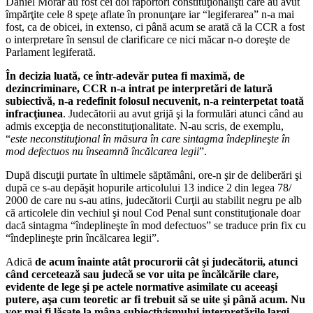
Daniel Morar au fost cei doi raportori constituţionalişti care au avut
împărţite cele 8 speţe aflate în pronunţare iar “legiferarea” n-a mai
fost, ca de obicei, in extenso, ci până acum se arată că la CCR a fost
o interpretare în sensul de clarificare ce nici măcar n-o doreşte de
Parlament legiferată.
În decizia luată, ce într-adevăr putea fi maximă, de
dezincriminare, CCR n-a intrat pe interpretări de latură
subiectivă, n-a redefinit folosul necuvenit, n-a reinterpetat toată
infracţiunea
. Judecătorii au avut grijă şi la formulări atunci când au
admis excepţia de neconstituţionalitate. N-au scris, de exemplu,
“
este neconstituţional în măsura în care sintagma îndeplineşte în
mod defectuos nu înseamnă încălcarea legii
”.
După discuţii purtate în ultimele săptămâni, ore-n şir de deliberări şi
după ce s-au depăşit hopurile articolului 13 indice 2 din legea 78/
2000 de care nu s-au atins, judecătorii Curţii au stabilit negru pe alb
că articolele din vechiul şi noul Cod Penal sunt constituţionale doar
dacă sintagma “îndeplineşte în mod defectuos” se traduce prin fix cu
“îndeplineşte prin încălcarea legii”.
Adică
de acum înainte atât procurorii cât şi judecătorii, atunci
când cercetează sau judecă se vor uita pe încălcările clare,
evidente de lege şi pe actele normative asimilate cu aceeaşi
putere, aşa cum teoretic ar fi trebuit să se uite şi până acum. Nu
vor mai fi lăsate la mâna subiectivismului interpretările largi,