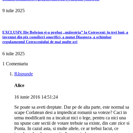
9 iulie 2025
EXCLUSIV. Ilie Bolojan și-a probat „măiestria” la Cotroceni: în trei luni, a
inventat din pix consilieri onorifici, a mutat Diaspora, a schimbat
regulamentul Cotroceniului de mai multe ori
6 iulie 2025
1 Comentariu
Răspunde
Alice
16 iunie 2016 14:51:24
Se poate sa aveti dreptate. Dar pe de alta parte, este normal sa
scape Corlatean desi a impiedicat romanii sa voteze? Caci in
urma modificarii nu a incalcat nici o lege, pentru ca nici una
nu spune cate sectii de votare trebuie sa existe, din cate zice si
Ponta. In cazul asta, si multe altele, ce ar trebui facut, ce