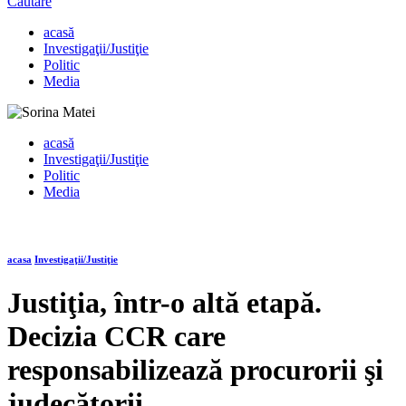
Căutare
acasă
Investigaţii/Justiţie
Politic
Media
acasă
Investigaţii/Justiţie
Politic
Media
acasa
Investigaţii/Justiţie
Justiţia, într-o altă etapă.
Decizia CCR care
responsabilizează procurorii şi
judecătorii