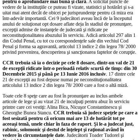
pentru o aprofundare mai bună şi clară
. A solicitat puncte de
vedere de la instituţiile ce puteau fi vizate, statistici şi hotărâri şi s-a
uitat mai atent decât de obicei pe jurisprundenţe pentru că miza era
într-adevăr importantă. Cei 9 judecători aveau încă de la începutul
anului de soluţionat opt dosare aflate deja în stadiul de pronunţare,
excepţii admise de instanţele de judecată şi ridicate pe
neconstituţionalitatea abuzului în serviciu. Adică articolul 297 alin 1
din Codul Penal, cu tot cu corespondenţele sale din vechiul Cod
Penal şi forma sa agravantă, articolul 13 indice 2 din legea 78/ 2000
privind prevenirea, descoperirea şi sancţionarea faptelor de corupţie.
CCR trebuia să ia o decizie pe cele 8 dosare, dintr-un val de 21
de excepţii ridicate într-o perioadă relativ scurtă de timp: din 30
Decembrie 2015 şi până pe 13 Iunie 2016 inclusiv
. 17 dintre cele
21 de excepţii au fost depuse numai pe neconstituţionalitatea
articolului 13 indice 2 din legea 78/ 2000 care a fost o altă miză.
Toate cele 8 speţe care au fost în pronunţare au inclus ambele
articole de lege şi au vizat 21 de inculpaţi pentru abuz în serviciu
printre care cei vestiţi: Alina Bica, Nicuşor Constantinescu şi
Gheorghe Bunea Stancu.
CCR trebuia să judece speţele pe care a
fost sesizată pentru că oricum mai are 13 de hotărât tot pe
aceeaşi temă, unele chiar în faza de raport
.
Şi le-a judecat just,
rabinic, solomonic şi destul de înţelept şi raţional având în
vedere în circumstanţele date
. Judecătorii Toader Tudorel şi