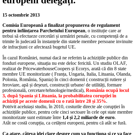
europeni delegați.
15 octombrie 2013
Comisia Europeană a finalizat propunerea de regulament
pentru inființarea Parchetului European
, o instituție care ar
trebui să efectueze cercetări și urmăriri penale, cu competență de a
trimite în judecată în instanțele din statele membre persoane invinuite
de infracțiuni ce afectează bugetul UE.
În cazul României, numai dacă ne referim la achizițiile publice din
fonduri europene, situația nu este deloc fericită. Un studiu OLAF,
realizat de PricewaterhouseCoopers și Ecorys, arată că din 8 state
membre UE monitorizate ( Franța, Ungaria, Italia, Lituania, Olanda,
Polonia, România, Spania) în cinci domenii ( construcții rutiere și
feroviare, apă și deșeuri, construcții urbane/ de utilități, formare
profesională, cercetare/tehnologie/medical),
România ocupă locul
3, după Spania și Lituania, la probabilitatea corupției în
achiziții pe aceste domenii cu o rată între 28 și 35%
.
Potrivit aceluiași studiu, în 2010, costurile directe ale corupției în
achizițiile publice, pentru cele cinci sectoare în cele opt state membre
monitorizate sunt estimate între
1,4 și 2,2 miliarde de euro
.
Atât ne costă corupția, ca cetățeni europeni, pentru că atât se fură.
Ca atare, câteva idei clare despre cum va funcționa și ce va face