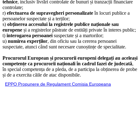
tehnice
, inclusiv livrări controlate de
bunuri și tranzacții financiare
controlate;
r)
efectuarea de supravegheri personalizate
în locuri publice a
persoanelor suspectate și a
terților;
s)
obținerea accesului la registrele publice naționale sau
europene
și a registrelor păstrate de
entități private în interes public;
t)
interogarea persoanei
suspectate și a martorilor;
u)
numirea experților
, din oficiu sau la cererea persoanei
suspectate, atunci când sunt necesare
cunoștințe de specialitate.
Procurorul European și procurorii europeni delegați au aceleași
competențe ca procurorii
naționali în cadrul fazei de judecată
,
în special competența de a pleda, de a participa la obținerea
de probe
și de a exercita căile de atac disponibile.
EPPO Propunere de Regulament Comisia Europeana