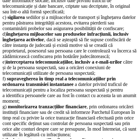
date informatice stocate,
inclusiv date privind traficul de
telecomunicație și date bancare, criptate sau decriptate, în
original
sau într-o altă formă specificată;
c)
sigilarea
sediilor și a mijloacelor de transport și înghețarea datelor
pentru păstrarea
integrității acestora, evitarea pierderii sau
contaminării probelor sau asigurarea posibilității
de confiscare;
d)
înghețarea mijloacelor sau produselor infracțiunii, inclusiv
înghețarea activelor
, dacă se
așteaptă să fie supuse confiscării de
către instanța de judecată și există motive să se creadă
că
proprietarul, posesorul sau persoana care le controlează va încerca să
zădărnicească
confiscarea prin hotărâre judecătorească;
e)
interceptarea telecomunicațiilor, inclusiv a e-mail-urilor
către
și de la persoana suspectată,
sau a oricărei conexiuni de
telecomunicații utilizate de persoana suspectată;
f)
supravegherea în timp real a telecomunicațiilor prin
ordonarea transmisiei instantanee
a
datelor privind traficul de
telecomunicații pentru a localiza persoana suspectată și pentru
a
identifica persoanele care au fost în contact cu aceasta la un anumit
moment;
g)
monitorizarea tranzacțiilor financiare
, prin ordonarea oricărei
instituții financiare sau de
credit să informeze Parchetul European în
timp real cu privire la orice tranzacție financiară
efectuată prin orice
cont specific deținut sau controlat de persoana suspectată sau prin
orice
alte conturi despre care se presupune, în mod întemeiat, că sunt
utilizate în legătură cu
infracțiunea;