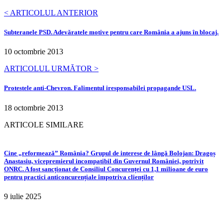
< ARTICOLUL ANTERIOR
Subteranele PSD. Adevăratele motive pentru care România a ajuns în blocaj.
10 octombrie 2013
ARTICOLUL URMĂTOR >
Protestele anti-Chevron. Falimentul iresponsabilei propagande USL.
18 octombrie 2013
ARTICOLE SIMILARE
Cine „reformează” România? Grupul de interese de lângă Bolojan: Dragoș
Anastasiu, vicepremierul incompatibil din Guvernul României, potrivit
ONRC. A fost sancționat de Consiliul Concurenței cu 1,1 milioane de euro
pentru practici anticoncurențiale împotriva clienților
9 iulie 2025