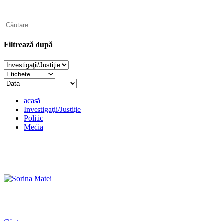
Filtrează după
acasă
Investigaţii/Justiţie
Politic
Media