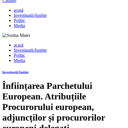
Căutare
acasă
Investigaţii/Justiţie
Politic
Media
acasă
Investigaţii/Justiţie
Politic
Media
Investigaţii/Justiţie
Înființarea Parchetului
European. Atribuțiile
Procurorului european,
adjuncților și procurorilor