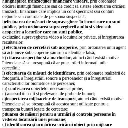
h)
înghețarea tranzacțiilor financiare viitoare
, prin ordonarea
oricărei instituții financiare sau
de credit să sisteze efectuarea oricărei
tranzacții financiare care implică un cont specificat
sau conturi
deținute sau controlate de persoana suspectată;
i)
efectuarea de măsuri de supraveghere în locuri care nu sunt
publice, prin ordonarea
supravegherii audio și video sub
acoperire a locurilor care nu sunt publice
,
excluzând
supravegherea video a locuințelor private, și înregistrarea
rezultatelor;
j)
efectuarea de cercetări sub acoperire
, prin ordonarea unui agent
să acționeze sub acoperire
sau sub o identitate falsă;
k)
citarea suspecților și a martorilor
, atunci când există motive
întemeiate să se presupună că
ar putea oferi informații utile
cercetării;
l)
efectuarea de măsuri de identificare
, prin ordonarea realizării de
fotografii, a înregistrării
sonore a persoanelor și a înregistrării
caracteristicilor biometrice ale persoanei;
m)
confiscarea
obiectelor necesare ca probe;
n)
accesul
în sedii și prelevarea de probe de bunuri;
o)
inspectarea mijloacelor de transport
, atunci când există motive
întemeiate să se presupună
că acestea sunt utilizate pentru a
transporta bunuri legate de cercetare;
p)
luarea de măsuri pentru a urmări și controla persoane în
vederea localizării unei persoane
;
q)
identificarea și urmărirea oricărui obiect prin mijloace