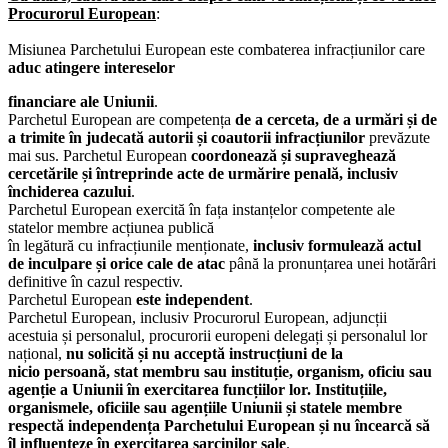
Procurorul European
:
Misiunea Parchetului European este combaterea infracțiunilor care
aduc atingere intereselor
financiare ale Uniunii
.
Parchetul European are competența
de a cerceta, de a urmări și de
a trimite în judecată autorii și
coautorii infracțiunilor
prevăzute
mai sus. Parchetul European
coordonează
și supraveghează
cercetările și întreprinde acte de urmărire penală, inclusiv
închiderea cazului
.
Parchetul European exercită în fața instanțelor competente ale
statelor membre acțiunea publică
în legătură cu infracțiunile menționate,
inclusiv formulează actul
de inculpare și
orice cale de atac
până la pronunțarea unei hotărâri
definitive în cazul respectiv.
Parchetul European
este independent
.
Parchetul European, inclusiv Procurorul European, adjuncții
acestuia și personalul, procurorii
europeni delegați și personalul lor
național,
nu solicită și nu acceptă instrucțiuni de la
nicio
persoană, stat membru sau instituție, organism, oficiu sau
agenție a Uniunii în exercitarea
funcțiilor lor. Instituțiile,
organismele, oficiile sau agențiile Uniunii și statele membre
respectă
independența Parchetului European și nu încearcă să
îl influențeze în exercitarea sarcinilor sale
.