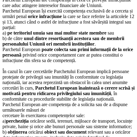
care aduc atingere intereselor
financiare ale Uniunii.
Parchetul European își exercită competența exclusivă de a cerceta și
urmări penal
orice infracțiune
la care
se face referire la articolele 12
și 13, atunci când o astfel de infracțiune a fost săvârșită integral sau
parțial:
a)
pe teritoriul unuia sau mai multor state membre
sau
b) de către
unul dintre resortisanții acestora sau de membrii
personalului Uniunii ori membrii
instituțiilor
.
Parchetul European
poate colecta sau primi informații de la orice
persoană
privind orice
comportament care ar putea constitui o
infracțiune din sfera sa de competență.
În cazul în care cercetările Parchetului European implică persoane
protejate de privilegii sau
imunități în conformitate cu legislația
națională, iar acestea reprezintă un obstacol în calea unei
anumite
cercetări în curs,
Parchetul European înaintează o cerere scrisă și
motivată pentru
ridicarea privilegiului sau imunității
, în
conformitate cu procedurile stabilite de legislația
națională.
Parchetul European are competența de a solicita sau de a dispune
următoarele măsuri de
cercetare în exercitarea competențelor sale:
a)
percheziția
oricăror sedii, terenuri, mijloace de transport, locuințe
private, haine și orice
alte bunuri personale sau sisteme informatice;
b)
obținerea
oricărui
obiect sau document
relevant sau a oricăror