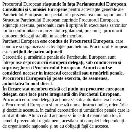
Procurorul European
răspunde în fața Parlamentului European,
Consiliului și Comisiei Europene
pentru activitățile generale ale
Parchetului European, în special prin prezentarea unui raport
anual.
Structura Parchetului European cuprinde Procurorul European,
adjuncții acestuia, personalul care
îi sprijină în executarea sarcinilor
lor în conformitate cu prezentul regulament, precum și
procurorii
europeni delegați stabiliți în statele membre.
Parchetul European este
condus de Procurorul European
, care
conduce și organizează activitățile
parchetului. Procurorul European
este
sprijinit de patru adjuncți
.
Cercetările și urmăririle penale ale Parchetului European sunt
întreprinse de
procurorii europeni
delegați, sub conducerea și
supravegherea Procurorului European. Atunci când se
consideră
necesar în interesul cercetării sau urmăririi penale,
Procurorul European își poate exercita, de
asemenea,
autoritatea în mod direct
.
În fiecare stat membru există cel puțin un procuror european
delegat, care face parte integrantă
din Parchetul European
.
Procurorii europeni delegați acționează sub autoritatea exclusivă
a
Procurorului European și urmează numai instrucțiunile, orientările
și deciziile acestuia, în cadrul
cercetărilor și urmăririlor penale care le
sunt atribuite. Atunci când acționează în cadrul
mandatului lor, în
temeiul prezentului regulament, aceștia sunt complet independenți
de
organismele naționale și nu au obligații față de acestea.