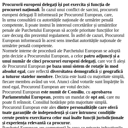
Procurorii europeni delegați își pot exercita și funcția de
procurori naționali
. În cazul unui
conflict de sarcini, procurorii
europeni delegați îl informează pe Procurorul European, care,
în
urma consultării cu autoritățile naționale de urmărire penală
competente, îi poate instrui în
interesul cercetărilor și urmăririlor
penale ale Parchetului European să acorde prioritate funcțiilor
lor
care decurg din prezentul regulament. În astfel de cazuri, Procurorul
European informează în
acest sens imediat autoritățile naționale de
urmărire penală competente.
Normele interne de procedură ale Parchetului European se adoptă
prin decizie a Procurorului
European, a celor
patru adjuncți și a
unui număr de cinci procurori europeni delegați
, care vor fi
aleși
de Procurorul European
pe baza unui sistem de rotație în mod
absolut egal
, care reflectă
diversitatea demografică
și
geografică
a tuturor statelor membre
. Decizia este luată cu majoritate
simplă,
fiecare membru având un vot. Atunci când voturile sunt împărțite în
mod egal,
Procurorul European are votul decisiv.
Procurorul European
este numit de Consiliu
, cu
aprobarea
Parlamentului European
, pentru un
mandat de
opt ani
, care nu
poate fi reînnoit. Consiliul hotărăște prin majoritate simplă.
Procurorul European este ales
dintre personalitățile care oferă
toate garanțiile de independență și
care întrunesc condițiile
cerute pentru exercitarea celor mai înalte funcții jurisdicționale
și
experiența relevantă ca procuror
.
Parchetul European are competență în ceea ce privește infracțiunile