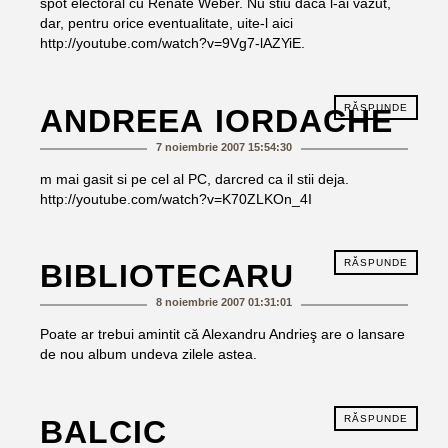
spot electoral cu Renate Weber. Nu stiu daca l-ai vazut,
dar, pentru orice eventualitate, uite-l aici
http://youtube.com/watch?v=9Vg7-lAZYiE
.
RĂSPUNDE
ANDREEA IORDACHE
7 noiembrie 2007 15:54:30
m mai gasit si pe cel al PC, darcred ca il stii deja.
http://youtube.com/watch?v=K70ZLKOn_4I
RĂSPUNDE
BIBLIOTECARU
8 noiembrie 2007 01:31:01
Poate ar trebui amintit că Alexandru Andrieş are o lansare
de nou album undeva zilele astea.
RĂSPUNDE
BALCIC