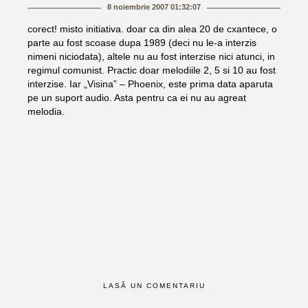
8 noiembrie 2007 01:32:07
corect! misto initiativa. doar ca din alea 20 de cxantece, o
parte au fost scoase dupa 1989 (deci nu le-a interzis
nimeni niciodata), altele nu au fost interzise nici atunci, in
regimul comunist. Practic doar melodiile 2, 5 si 10 au fost
interzise. Iar „Visina” – Phoenix, este prima data aparuta
pe un suport audio. Asta pentru ca ei nu au agreat
melodia.
LASĂ UN COMENTARIU