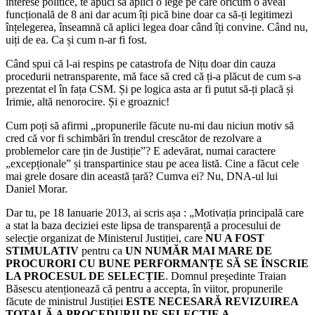
interese politice, te apuci să aplici o lege pe care oricum o aveai
funcțională de 8 ani dar acum îți pică bine doar ca să-ți legitimezi
înțelegerea, înseamnă că aplici legea doar când îți convine. Când nu,
uiți de ea. Ca și cum n-ar fi fost.
Când spui că l-ai respins pe catastrofa de Nițu doar din cauza
procedurii netransparente, mă face să cred că ți-a plăcut de cum s-a
prezentat el în fața CSM. Și pe logica asta ar fi putut să-ți placă și
Irimie, altă nenorocire. Și e groaznic!
Cum poți să afirmi „propunerile făcute nu-mi dau niciun motiv să
cred că vor fi schimbări în trendul crescător de rezolvare a
problemelor care țin de Justiție”? E adevărat, numai caractere
„excepționale” și transpartinice stau pe acea listă. Cine a făcut cele
mai grele dosare din această țară? Cumva ei? Nu, DNA-ul lui
Daniel Morar.
Dar tu, pe 18 Ianuarie 2013, ai scris așa : „Motivația principală care
a stat la baza deciziei este lipsa de transparență a procesului de
selecție organizat de Ministerul Justiției, care
NU A FOST
STIMULATIV
pentru ca
UN NUMĂR MAI MARE DE
PROCURORI CU BUNE PERFORMANȚE SĂ SE ÎNSCRIE
LA PROCESUL DE SELECȚIE
. Domnul președinte Traian
Băsescu atenționează că pentru a accepta, în viitor, propunerile
făcute de ministrul Justiției
ESTE NECESARĂ REVIZUIREA
TOTALĂ A PROCEDURII DE SELECȚIE A