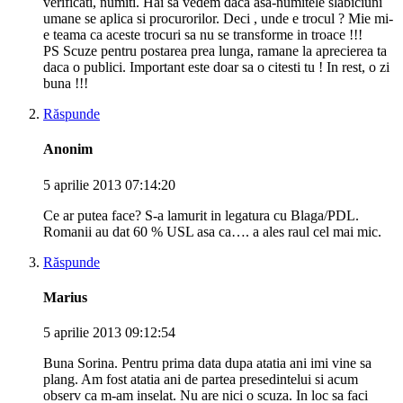
verificati, numiti. Hai sa vedem daca asa-numitele slabiciuni
umane se aplica si procurorilor. Deci , unde e trocul ? Mie mi-
e teama ca aceste trocuri sa nu se transforme in troace !!!
PS Scuze pentru postarea prea lunga, ramane la aprecierea ta
daca o publici. Important este doar sa o citesti tu ! In rest, o zi
buna !!!
Răspunde
Anonim
5 aprilie 2013 07:14:20
Ce ar putea face? S-a lamurit in legatura cu Blaga/PDL.
Romanii au dat 60 % USL asa ca…. a ales raul cel mai mic.
Răspunde
Marius
5 aprilie 2013 09:12:54
Buna Sorina. Pentru prima data dupa atatia ani imi vine sa
plang. Am fost atatia ani de partea presedintelui si acum
observ ca m-am inselat. Nu are nici o scuza. In loc sa faci