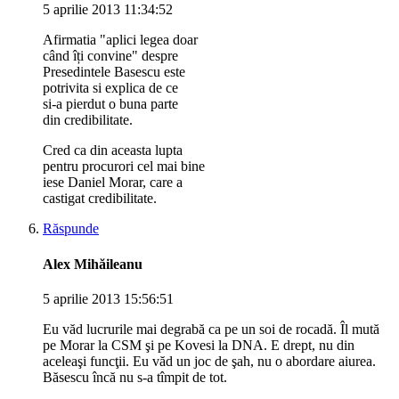
5 aprilie 2013 11:34:52
Afirmatia "aplici legea doar
când îți convine" despre
Presedintele Basescu este
potrivita si explica de ce
si-a pierdut o buna parte
din credibilitate.
Cred ca din aceasta lupta
pentru procurori cel mai bine
iese Daniel Morar, care a
castigat credibilitate.
Răspunde
Alex Mihăileanu
5 aprilie 2013 15:56:51
Eu văd lucrurile mai degrabă ca pe un soi de rocadă. Îl mută
pe Morar la CSM şi pe Kovesi la DNA. E drept, nu din
aceleaşi funcţii. Eu văd un joc de şah, nu o abordare aiurea.
Băsescu încă nu s-a tîmpit de tot.