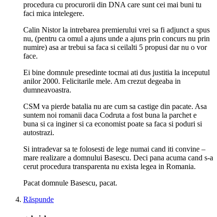
procedura cu procurorii din DNA care sunt cei mai buni tu
faci mica intelegere.
Calin Nistor la intrebarea premierului vrei sa fi adjunct a spus
nu, (pentru ca omul a ajuns unde a ajuns prin concurs nu prin
numire) asa ar trebui sa faca si ceilalti 5 propusi dar nu o vor
face.
Ei bine domnule presedinte tocmai ati dus justitia la inceputul
anilor 2000. Felicitarile mele. Am crezut degeaba in
dumneavoastra.
CSM va pierde batalia nu are cum sa castige din pacate. Asa
suntem noi romanii daca Codruta a fost buna la parchet e
buna si ca inginer si ca economist poate sa faca si poduri si
autostrazi.
Si intradevar sa te folosesti de lege numai cand iti convine –
mare realizare a domnului Basescu. Deci pana acuma cand s-a
cerut procedura transparenta nu exista legea in Romania.
Pacat domnule Basescu, pacat.
Răspunde