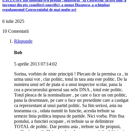
EXCLUSIV. Ilie Bolojan și-a probat „măiestria” la Cotroceni: în trei luni, a
inventat din pix consilieri onorifici, a mutat Diaspora, a schimbat
regulamentul Cotroceniului de mai multe ori
6 iulie 2025
10 Comentarii
Răspunde
Bob
5 aprilie 2013 07:14:02
Sorina, vorbim de niste principii ! Plecam de la premisa ca , in
urma unui vot , clar politic, totul in tara asta este politic. De la
numirea unui sef de piata si a unui inspector scolar, pana la
cea a procurorului general sau sefu DNA , totul este politic.
Totul pleaca de la nominalizare , pe care o face un om politic,
pana la desemnare, pe care o face un presedinte care a castigat
ca reprezentant al unui partid politic. Sa fim seriosi, asta nu
inseamna ca , odata numiti in functie, acestia trebuie sa
urmeze linia politica impusa de partide. Nici vorba. Prin fisa
postului, a functiei ocupate , ei trebuie sa se delimiteze
TOTAL de politic. Dar pentru asta , trebuie sa fie propusi,