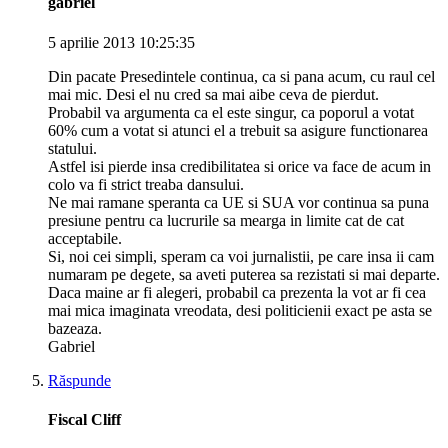
gabriel
5 aprilie 2013 10:25:35
Din pacate Presedintele continua, ca si pana acum, cu raul cel
mai mic. Desi el nu cred sa mai aibe ceva de pierdut.
Probabil va argumenta ca el este singur, ca poporul a votat
60% cum a votat si atunci el a trebuit sa asigure functionarea
statului.
Astfel isi pierde insa credibilitatea si orice va face de acum in
colo va fi strict treaba dansului.
Ne mai ramane speranta ca UE si SUA vor continua sa puna
presiune pentru ca lucrurile sa mearga in limite cat de cat
acceptabile.
Si, noi cei simpli, speram ca voi jurnalistii, pe care insa ii cam
numaram pe degete, sa aveti puterea sa rezistati si mai departe.
Daca maine ar fi alegeri, probabil ca prezenta la vot ar fi cea
mai mica imaginata vreodata, desi politicienii exact pe asta se
bazeaza.
Gabriel
Răspunde
Fiscal Cliff