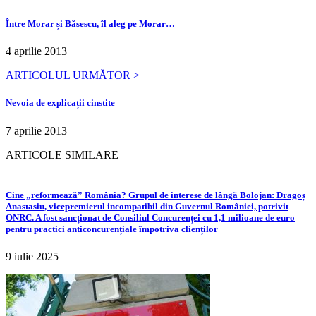
Între Morar și Băsescu, îl aleg pe Morar…
4 aprilie 2013
ARTICOLUL URMĂTOR >
Nevoia de explicații cinstite
7 aprilie 2013
ARTICOLE SIMILARE
Cine „reformează” România? Grupul de interese de lângă Bolojan: Dragoș
Anastasiu, vicepremierul incompatibil din Guvernul României, potrivit
ONRC. A fost sancționat de Consiliul Concurenței cu 1,1 milioane de euro
pentru practici anticoncurențiale împotriva clienților
9 iulie 2025