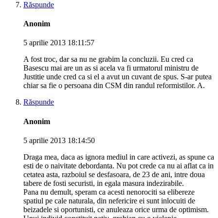
Răspunde
Anonim
5 aprilie 2013 18:11:57
A fost troc, dar sa nu ne grabim la concluzii. Eu cred ca
Basescu mai are un as si acela va fi urmatorul ministru de
Justitie unde cred ca si el a avut un cuvant de spus. S-ar putea
chiar sa fie o persoana din CSM din randul reformistilor. A.
Răspunde
Anonim
5 aprilie 2013 18:14:50
Draga mea, daca as ignora mediul in care activezi, as spune ca
esti de o naivitate debordanta. Nu pot crede ca nu ai aflat ca in
cetatea asta, razboiul se desfasoara, de 23 de ani, intre doua
tabere de fosti securisti, in egala masura indezirabile.
Pana nu demult, speram ca acesti nenorociti sa elibereze
spatiul pe cale naturala, din nefericire ei sunt inlocuiti de
beizadele si oportunisti, ce anuleaza orice urma de optimism.