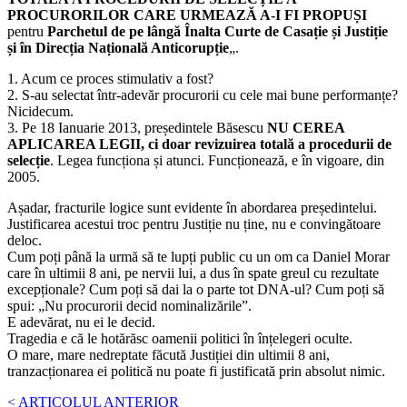
PROCURORILOR CARE URMEAZĂ A-I FI PROPUȘI
pentru
Parchetul de pe lângă Înalta Curte de Casație și Justiție
și în Direcția Națională Anticorupție
„.
1. Acum ce proces stimulativ a fost?
2. S-au selectat într-adevăr procurorii cu cele mai bune performanțe?
Nicidecum.
3. Pe 18 Ianuarie 2013, președintele Băsescu
NU CEREA
APLICAREA LEGII, ci doar revizuirea totală a procedurii de
selecție
. Legea funcționa și atunci. Funcționează, e în vigoare, din
2005.
Așadar, fracturile logice sunt evidente în abordarea președintelui.
Justificarea acestui troc pentru Justiție nu ține, nu e convingătoare
deloc.
Cum poți până la urmă să te lupți public cu un om ca Daniel Morar
care în ultimii 8 ani, pe nervii lui, a dus în spate greul cu rezultate
excepționale? Cum poți să dai la o parte tot DNA-ul? Cum poți să
spui: „Nu procurorii decid nominalizările”.
E adevărat, nu ei le decid.
Tragedia e că le hotărăsc oamenii politici în înțelegeri oculte.
O mare, mare nedreptate făcută Justiției din ultimii 8 ani,
tranzacționarea ei politică nu poate fi justificată prin absolut nimic.
< ARTICOLUL ANTERIOR