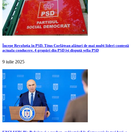
Începe Revoluția în PSD. Titus Corlățean alături de mai mulți lideri contestă
actuala conducere. 4 grupări din PSD își dispută șefia PSD
9 iulie 2025