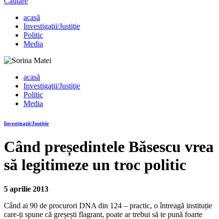
Căutare
acasă
Investigaţii/Justiţie
Politic
Media
acasă
Investigaţii/Justiţie
Politic
Media
Investigaţii/Justiţie
Când președintele Băsescu vrea
să legitimeze un troc politic
5 aprilie 2013
Când ai 90 de procurori DNA din 124 – practic, o întreagă instituție
care-ți spune că greșești flagrant, poate ar trebui să te pună foarte