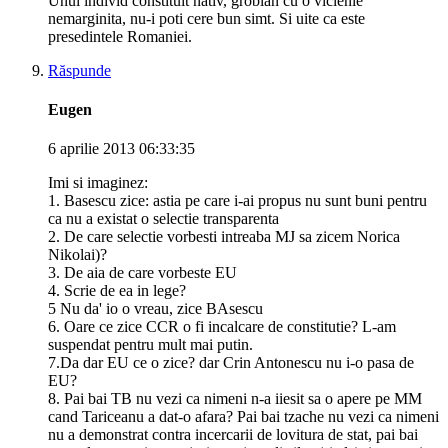
Unui individ constituit nativ, grobian cu o viclenie
nemarginita, nu-i poti cere bun simt. Si uite ca este
presedintele Romaniei.
Răspunde
Eugen
6 aprilie 2013 06:33:35
Imi si imaginez:
1. Basescu zice: astia pe care i-ai propus nu sunt buni pentru
ca nu a existat o selectie transparenta
2. De care selectie vorbesti intreaba MJ sa zicem Norica
Nikolai)?
3. De aia de care vorbeste EU
4. Scrie de ea in lege?
5 Nu da' io o vreau, zice BAsescu
6. Oare ce zice CCR o fi incalcare de constitutie? L-am
suspendat pentru mult mai putin.
7.Da dar EU ce o zice? dar Crin Antonescu nu i-o pasa de
EU?
8. Pai bai TB nu vezi ca nimeni n-a iiesit sa o apere pe MM
cand Tariceanu a dat-o afara? Pai bai tzache nu vezi ca nimeni
nu a demonstrat contra incercarii de lovitura de stat, pai bai