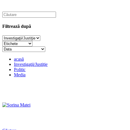
Filtrează după
acasă
Investigaţii/Justiţie
Politic
Media