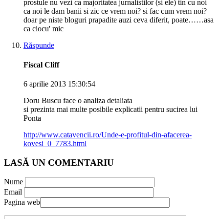
prostule nu vezi ca majoritatea jurnalistilor (si ele) tin cu noi
ca noi le dam banii si zic ce vrem noi? si fac cum vrem noi?
doar pe niste bloguri prapadite auzi ceva diferit, poate……asa
ca ciocu' mic
Răspunde
Fiscal Cliff
6 aprilie 2013 15:30:54
Doru Buscu face o analiza detaliata
si prezinta mai multe posibile explicatii pentru sucirea lui
Ponta
http://www.catavencii.ro/Unde-e-profitul-din-afacerea-
kovesi_0_7783.html
LASĂ UN COMENTARIU
Nume
Email
Pagina web