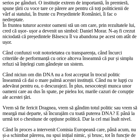
serios pe gânduri. O instituție extrem de importantă, în premieră,
spune țării cu voce tare ce părere are pentru că toți politicienii de
vârf ai statului, în frunte cu Președintele României, îi fac o
nedreptate.
În fruntea tuturor acestor oameni stă un om care, prin rezultatele lui,
cred că ușor- ușor a devenit un simbol: Daniel Morar. N-aș fi crezut
niciodată că președintele Băsescu îl va abandona pe acest om atât de
ușor.
Când confunzi voit notorietatea cu transparența, când încurci
criteriile de performanță cu orice altceva înseamnă că pur și simplu
refuzi să înțelegi cum gândește un sistem.
Când niciun om din DNA nu a fost acceptat în trocul politic
înseamnă că dai o mare palmă acestei instituții. Când nu te lupți cu
adevărat pentru ea, o descurajezi. În plus, nesocotești munca unor
oameni care au dus în spate, pe pielea lor, marile cazuri de corupție
ale acestei țări.
Vrem să fie fericit Dragnea, vrem să gândim totul politic sau vrem să
meargă mai departe, să încurajăm cu toată puterea DNA? E până la
urmă tot o chestiune de opțiune politică. Dar la cel mai înalt nivel.
Când în proces a intervenit Comisia Europeană care, până acum, nu
și-a schimbat părerea, nu spui inițial nimic, și brusc, tot în funcție de