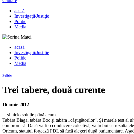
Căutare
acasă
Investigaţii/Justiţie
Politic
Media
acasă
Investigaţii/Justiţie
Politic
Media
Politic
Trei tabere, două curente
16 iunie 2012
…și nicio soluție până acum.
Tabăra Blaga, tabăra Boc și tabăra „câștigătorilor”. Și marele test al 
compromisă. Dacă va fi o conducere colectivă, va trebui ca rezultatele 
Oricum, statutul forțează PDL să facă alegeri după parlamentare. Așadar,