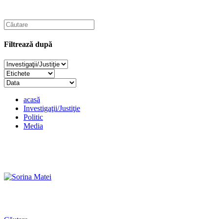
Filtrează după
acasă
Investigaţii/Justiţie
Politic
Media