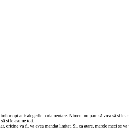
ultimilor opt ani: alegerile parlamentare. Nimeni nu pare să vrea să și l
să și le asume toți.
 oricine va fi, va avea mandat limitat. Și, ca atare, marele meci se va ți