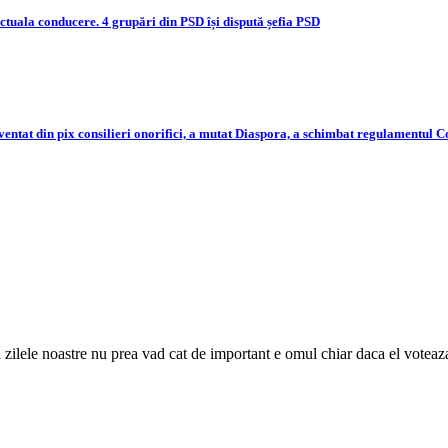
actuala conducere. 4 grupări din PSD își dispută șefia PSD
nventat din pix consilieri onorifici, a mutat Diaspora, a schimbat regulamentul 
n zilele noastre nu prea vad cat de important e omul chiar daca el vote