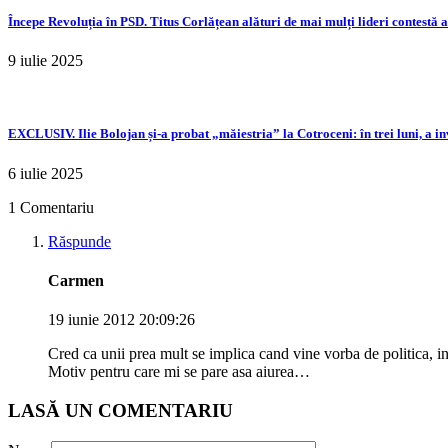
Începe Revoluția în PSD. Titus Corlățean alături de mai mulți lideri contestă 
9 iulie 2025
EXCLUSIV. Ilie Bolojan și-a probat „măiestria” la Cotroceni: în trei luni, a i
6 iulie 2025
1 Comentariu
Răspunde
Carmen
19 iunie 2012 20:09:26
Cred ca unii prea mult se implica cand vine vorba de politica, i
Motiv pentru care mi se pare asa aiurea…
LASĂ UN COMENTARIU