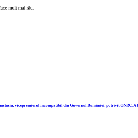
ace mult mai rău.
tasiu, vicepremierul incompatibil din Guvernul României, potrivit ONRC. A fost