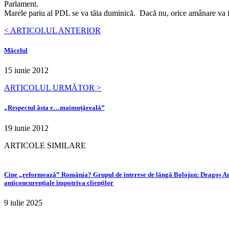
Parlament.
Marele pariu al PDL se va tăia duminică. Dacă nu, orice amânare va f
< ARTICOLUL ANTERIOR
Măcelul
15 iunie 2012
ARTICOLUL URMĂTOR >
„Respectul ăsta e…maimuțăreală”
19 iunie 2012
ARTICOLE SIMILARE
Cine „reformează” România? Grupul de interese de lângă Bolojan: Dragoș Anas
anticoncurențiale împotriva clienților
9 iulie 2025