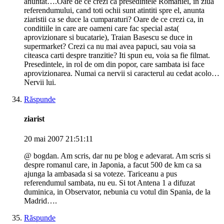
anuntat….Oare de ce crezi ca presedintele Romaniei, in ziua
referendumului, cand toti ochii sunt atintiti spre el, anunta
ziaristii ca se duce la cumparaturi? Oare de ce crezi ca, in
conditiile in care are oameni care fac special asta(
aprovizionare si bucatarie), Traian Basescu se duce in
supermarket? Crezi ca nu mai avea papuci, sau voia sa
citeasca carti despre tranzitie? Iti spun eu, voia sa fie filmat.
Presedintele, in rol de om din popor, care sambata isi face
aprovizionarea. Numai ca nervii si caracterul au cedat acolo…
Nervii lui.
Răspunde
ziarist
20 mai 2007 21:51:11
@ bogdan. Am scris, dar nu pe blog e adevarat. Am scris si
despre romanul care, in Japonia, a facut 500 de km ca sa
ajunga la ambasada si sa voteze. Tariceanu a pus
referendumul sambata, nu eu. Si tot Antena 1 a difuzat
duminica, in Observator, nebunia cu votul din Spania, de la
Madrid….
Răspunde