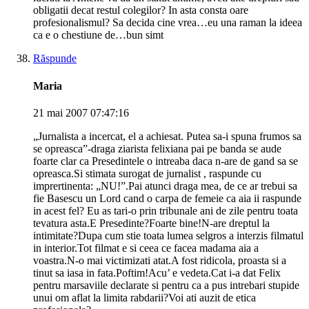
obligatii decat restul colegilor? In asta consta oare
profesionalismul? Sa decida cine vrea…eu una raman la ideea
ca e o chestiune de…bun simt
Răspunde
Maria
21 mai 2007 07:47:16
„Jurnalista a incercat, el a achiesat. Putea sa-i spuna frumos sa
se opreasca”-draga ziarista felixiana pai pe banda se aude
foarte clar ca Presedintele o intreaba daca n-are de gand sa se
opreasca.Si stimata surogat de jurnalist , raspunde cu
imprertinenta: „NU!”.Pai atunci draga mea, de ce ar trebui sa
fie Basescu un Lord cand o carpa de femeie ca aia ii raspunde
in acest fel? Eu as tari-o prin tribunale ani de zile pentru toata
tevatura asta.E Presedinte?Foarte bine!N-are dreptul la
intimitate?Dupa cum stie toata lumea selgros a interzis filmatul
in interior.Tot filmat e si ceea ce facea madama aia a
voastra.N-o mai victimizati atat.A fost ridicola, proasta si a
tinut sa iasa in fata.Poftim!Acu’ e vedeta.Cat i-a dat Felix
pentru marsaviile declarate si pentru ca a pus intrebari stupide
unui om aflat la limita rabdarii?Voi ati auzit de etica