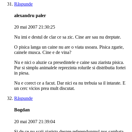
Răspunde
alexandru paler
20 mai 2007 21:30:25
Nu imi e destul de clar ce sa zic. Cine are sau nu dreptate.
O pisica langa un caine nu are o viata usoara. Pisica zgarie,
cainele musca. Cine e de vina?
Nu e nici o aluzie ca presedintele e caine sau ziarista pisica.
Pur si simplu animalele reprezinta rolurile si distributia fortei
in piesa.
Nu e corect ce a facut. Dar nici ea nu trebuia sa il intarate. E
un cerc vicios prea mult discutat.
Răspunde
Bogdan
20 mai 2007 21:39:04
Si de ce nu scrii ziaristo despre referendunmul pus sambata,