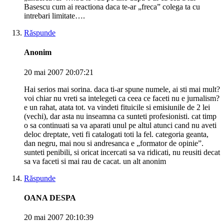
Basescu cum ai reactiona daca te-ar „freca” colega ta cu
intrebari limitate….
Răspunde
Anonim
20 mai 2007 20:07:21
Hai serios mai sorina. daca ti-ar spune numele, ai sti mai mult?
voi chiar nu vreti sa intelegeti ca ceea ce faceti nu e jurnalism?
e un rahat, atata tot. va vindeti fituicile si emisiunile de 2 lei
(vechi), dar asta nu inseamna ca sunteti profesionisti. cat timp
o sa continuati sa va aparati unul pe altul atunci cand nu aveti
deloc dreptate, veti fi catalogati toti la fel. categoria geanta,
dan negru, mai nou si andresanca e „formator de opinie”.
sunteti penibili, si oricat incercati sa va ridicati, nu reusiti decat
sa va faceti si mai rau de cacat. un alt anonim
Răspunde
OANA DESPA
20 mai 2007 20:10:39