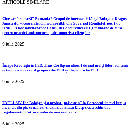
ARTICOLE SIMILARE
Cine „reformează” România? Grupul de interese de lângă Bolojan: Dragoș
Anastasiu, vicepremierul incompatibil din Guvernul României, potrivit
ONRC. A fost sancționat de Consiliul Concurenței cu 1,1 milioane de euro
pentru practici anticoncurențiale împotriva clienților
9 iulie 2025
Începe Revoluția în PSD. Titus Corlățean alături de mai mulți lideri contestă
actuala conducere. 4 grupări din PSD își dispută șefia PSD
9 iulie 2025
EXCLUSIV. Ilie Bolojan și-a probat „măiestria” la Cotroceni: în trei luni, a
inventat din pix consilieri onorifici, a mutat Diaspora, a schimbat
regulamentul Cotroceniului de mai multe ori
6 iulie 2025