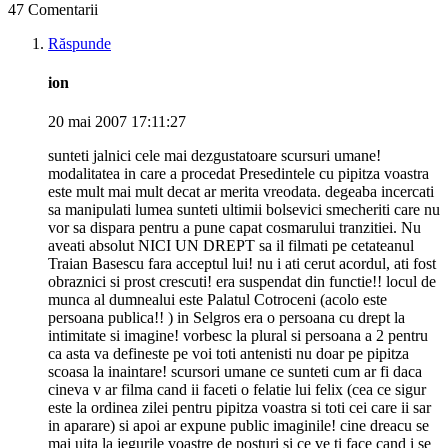
47 Comentarii
Răspunde
ion
20 mai 2007 17:11:27
sunteti jalnici cele mai dezgustatoare scursuri umane!
modalitatea in care a procedat Presedintele cu pipitza voastra
este mult mai mult decat ar merita vreodata. degeaba incercati
sa manipulati lumea sunteti ultimii bolsevici smecheriti care nu
vor sa dispara pentru a pune capat cosmarului tranzitiei. Nu
aveati absolut NICI UN DREPT sa il filmati pe cetateanul
Traian Basescu fara acceptul lui! nu i ati cerut acordul, ati fost
obraznici si prost crescuti! era suspendat din functie!! locul de
munca al dumnealui este Palatul Cotroceni (acolo este
persoana publica!! ) in Selgros era o persoana cu drept la
intimitate si imagine! vorbesc la plural si persoana a 2 pentru
ca asta va defineste pe voi toti antenisti nu doar pe pipitza
scoasa la inaintare! scursori umane ce sunteti cum ar fi daca
cineva v ar filma cand ii faceti o felatie lui felix (cea ce sigur
este la ordinea zilei pentru pipitza voastra si toti cei care ii sar
in aparare) si apoi ar expune public imaginile! cine dreacu se
mai uita la jegurile voastre de posturi si ce ve ti face cand i se