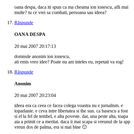
oana despa, daca iti spun ca ma cheama ion ionescu, afli mai
multe? tu ce vrei sa combati, persoana sau ideea?
Răspunde
OANA DESPA
20 mai 2007 20:17:13
domnule anonim ion ionescu,
ati emis vreo idee? Poate nu am inteles eu, repetati va rog!
Răspunde
Anonim
20 mai 2007 20:23:04
ideea era ca ceea ce facea colega voastra nu e jurnalism. e
toparlanie. e ceva intre libertatea si the sun. ca basescu a fost
si el la fel de tembel, e alta poveste. dar, una peste alta, toapa
aia a primit ce a meritat. daca ii mai scapa si vreunul de la spp
vreun dos de palma, era si mai bine 🙂