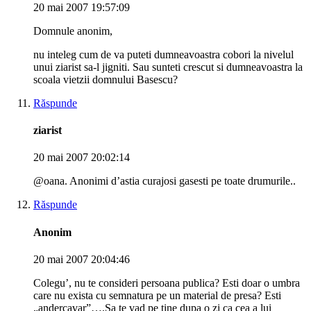
20 mai 2007 19:57:09
Domnule anonim,
nu inteleg cum de va puteti dumneavoastra cobori la nivelul
unui ziarist sa-l jigniti. Sau sunteti crescut si dumneavoastra la
scoala vietzii domnului Basescu?
Răspunde
ziarist
20 mai 2007 20:02:14
@oana. Anonimi d’astia curajosi gasesti pe toate drumurile..
Răspunde
Anonim
20 mai 2007 20:04:46
Colegu’, nu te consideri persoana publica? Esti doar o umbra
care nu exista cu semnatura pe un material de presa? Esti
„andercavar”….Sa te vad pe tine dupa o zi ca cea a lui