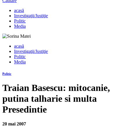
Căutare
acasă
Investigaţii/Justiţie
Politic
Media
acasă
Investigaţii/Justiţie
Politic
Media
Politic
Traian Basescu: mitocanie,
putina talharie si multa
Presedintie
20 mai 2007