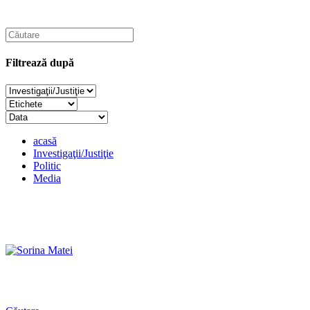
Filtrează după
acasă
Investigaţii/Justiţie
Politic
Media