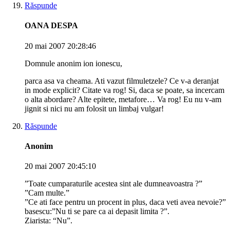
Răspunde
OANA DESPA
20 mai 2007 20:28:46
Domnule anonim ion ionescu,
parca asa va cheama. Ati vazut filmuletzele? Ce v-a deranjat
in mode explicit? Citate va rog! Si, daca se poate, sa incercam
o alta abordare? Alte epitete, metafore… Va rog! Eu nu v-am
jignit si nici nu am folosit un limbaj vulgar!
Răspunde
Anonim
20 mai 2007 20:45:10
”Toate cumparaturile acestea sint ale dumneavoastra ?”
”Cam multe.”
”Ce ati face pentru un procent in plus, daca veti avea nevoie?”
basescu:”Nu ti se pare ca ai depasit limita ?”.
Ziarista: “Nu”.