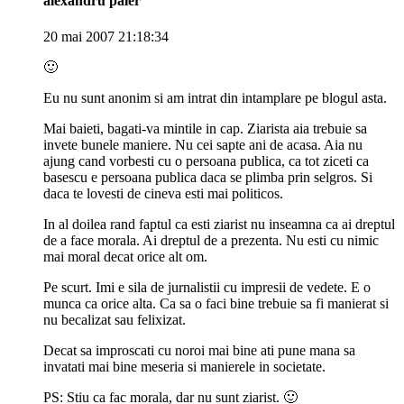
alexandru paler
20 mai 2007 21:18:34
🙂
Eu nu sunt anonim si am intrat din intamplare pe blogul asta.
Mai baieti, bagati-va mintile in cap. Ziarista aia trebuie sa
invete bunele maniere. Nu cei sapte ani de acasa. Aia nu
ajung cand vorbesti cu o persoana publica, ca tot ziceti ca
basescu e persoana publica daca se plimba prin selgros. Si
daca te lovesti de cineva esti mai politicos.
In al doilea rand faptul ca esti ziarist nu inseamna ca ai dreptul
de a face morala. Ai dreptul de a prezenta. Nu esti cu nimic
mai moral decat orice alt om.
Pe scurt. Imi e sila de jurnalistii cu impresii de vedete. E o
munca ca orice alta. Ca sa o faci bine trebuie sa fi manierat si
nu becalizat sau felixizat.
Decat sa improscati cu noroi mai bine ati pune mana sa
invatati mai bine meseria si manierele in societate.
PS: Stiu ca fac morala, dar nu sunt ziarist. 🙂