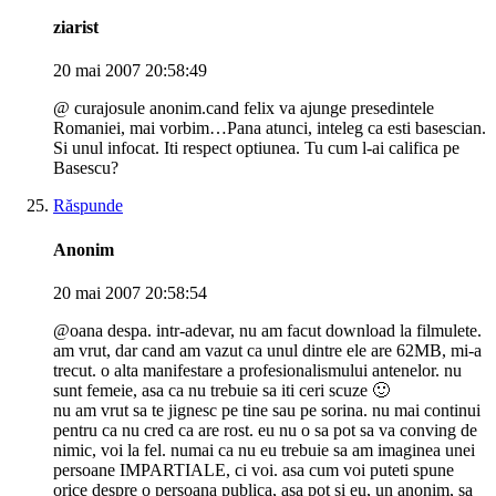
ziarist
20 mai 2007 20:58:49
@ curajosule anonim.cand felix va ajunge presedintele
Romaniei, mai vorbim…Pana atunci, inteleg ca esti basescian.
Si unul infocat. Iti respect optiunea. Tu cum l-ai califica pe
Basescu?
Răspunde
Anonim
20 mai 2007 20:58:54
@oana despa. intr-adevar, nu am facut download la filmulete.
am vrut, dar cand am vazut ca unul dintre ele are 62MB, mi-a
trecut. o alta manifestare a profesionalismului antenelor. nu
sunt femeie, asa ca nu trebuie sa iti ceri scuze 🙂
nu am vrut sa te jignesc pe tine sau pe sorina. nu mai continui
pentru ca nu cred ca are rost. eu nu o sa pot sa va conving de
nimic, voi la fel. numai ca nu eu trebuie sa am imaginea unei
persoane IMPARTIALE, ci voi. asa cum voi puteti spune
orice despre o persoana publica, asa pot si eu, un anonim, sa