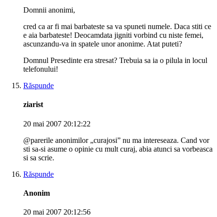
Domnii anonimi,
cred ca ar fi mai barbateste sa va spuneti numele. Daca stiti ce
e aia barbateste! Deocamdata jigniti vorbind cu niste femei,
ascunzandu-va in spatele unor anonime. Atat puteti?
Domnul Presedinte era stresat? Trebuia sa ia o pilula in locul
telefonului!
Răspunde
ziarist
20 mai 2007 20:12:22
@parerile anonimilor „curajosi” nu ma intereseaza. Cand vor
sti sa-si asume o opinie cu mult curaj, abia atunci sa vorbeasca
si sa scrie.
Răspunde
Anonim
20 mai 2007 20:12:56