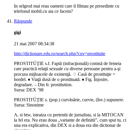
In selgrod mai erau oameni care il filmau pe presedinte cu
telefonul mobil.cu aia ce facem?
Răspunde
gigi
21 mai 2007 08:34:38
http://dictionare.edu.ro/search.php?cuv=prostitutie
PROSTITÚŢIE s.f. Faptă (infracţională) comisă de femeia
care practică relaţii sexuale cu diverse persoane pentru a-şi
procura mijloacele de existenţă. ♢ Casă de prostituţie =
bordel. ♦ Viaţă dusă de o prostituată. ♦ Fig. Înjosire,
degradare. – Din fr. prostitution.
Sursa: DEX ’98
PROSTITÚŢIE s. (pop.) curvăsărie, curvie, (înv.) supunere.
Sursa: Sinonime
A, si btw, isteatza cu pretentii de jurnalista, si la MITOCAN
la fel era. Nu erau doua „variante de definitii”, cum spui tu, ci
una era explicativa, din DEX si a doua era din dictionar de