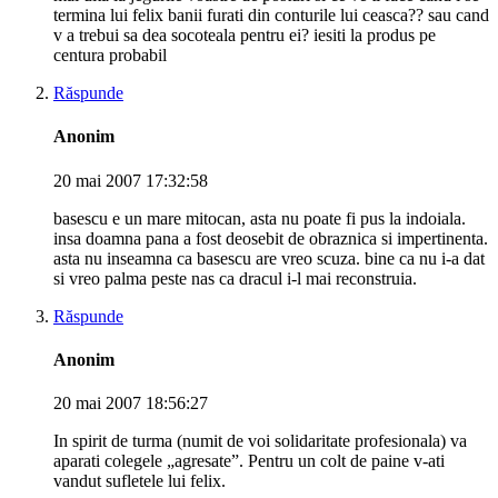
termina lui felix banii furati din conturile lui ceasca?? sau cand
v a trebui sa dea socoteala pentru ei? iesiti la produs pe
centura probabil
Răspunde
Anonim
20 mai 2007 17:32:58
basescu e un mare mitocan, asta nu poate fi pus la indoiala.
insa doamna pana a fost deosebit de obraznica si impertinenta.
asta nu inseamna ca basescu are vreo scuza. bine ca nu i-a dat
si vreo palma peste nas ca dracul i-l mai reconstruia.
Răspunde
Anonim
20 mai 2007 18:56:27
In spirit de turma (numit de voi solidaritate profesionala) va
aparati colegele „agresate”. Pentru un colt de paine v-ati
vandut sufletele lui felix.