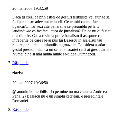
20 mai 2007 19:32:59
Daca tu crezi ca prin astfel de gesturi teribiliste vei ajunge sa
faci jurnalism adevarat te inseli. Ce te miri ca te-a facut
tiganca?… Tu vezi cite panarame se preumbla pe la tv
laudindu-se ca fac facultatea de jurnalism? De ce nu oi fi si tu
una din ele. Ca sa revin la profesionalism ti-as spune ca
intrebarile pe care i le-ai pus lui Basescu in asa-zisul tau
reportaj erau de un infantilism groaznic. Considera asadar
gestul presedintelui ca un semn al soartei ca ti-ai gresit cariera.
Numai bine si mai multa minte sa-ti dea Dumnezeu.
Răspunde
ziarist
20 mai 2007 19:36:50
@ anonimilor teribilisti.1) pe mine nu ma cheama Andreea
Pana. 2) Basescu nu e un simplu cetatean, e presedintele
Romaniei.
Răspunde