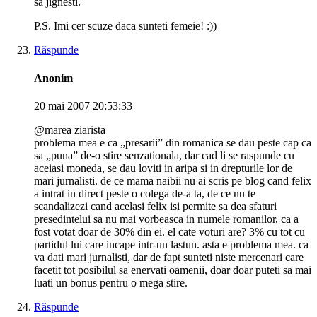
sa jignesti.
P.S. Imi cer scuze daca sunteti femeie! :))
Răspunde
Anonim
20 mai 2007 20:53:33
@marea ziarista
problema mea e ca „presarii” din romanica se dau peste cap ca
sa „puna” de-o stire senzationala, dar cad li se raspunde cu
aceiasi moneda, se dau loviti in aripa si in drepturile lor de
mari jurnalisti. de ce mama naibii nu ai scris pe blog cand felix
a intrat in direct peste o colega de-a ta, de ce nu te
scandalizezi cand acelasi felix isi permite sa dea sfaturi
presedintelui sa nu mai vorbeasca in numele romanilor, ca a
fost votat doar de 30% din ei. el cate voturi are? 3% cu tot cu
partidul lui care incape intr-un lastun. asta e problema mea. ca
va dati mari jurnalisti, dar de fapt sunteti niste mercenari care
facetit tot posibilul sa enervati oamenii, doar doar puteti sa mai
luati un bonus pentru o mega stire.
Răspunde