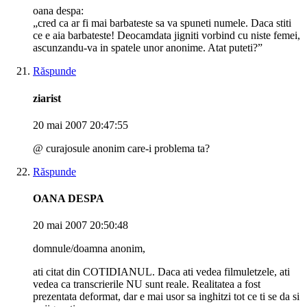
oana despa:
„cred ca ar fi mai barbateste sa va spuneti numele. Daca stiti
ce e aia barbateste! Deocamdata jigniti vorbind cu niste femei,
ascunzandu-va in spatele unor anonime. Atat puteti?”
Răspunde
ziarist
20 mai 2007 20:47:55
@ curajosule anonim care-i problema ta?
Răspunde
OANA DESPA
20 mai 2007 20:50:48
domnule/doamna anonim,
ati citat din COTIDIANUL. Daca ati vedea filmuletzele, ati
vedea ca transcrierile NU sunt reale. Realitatea a fost
prezentata deformat, dar e mai usor sa inghitzi tot ce ti se da si