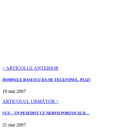
mojic
VARIANTA 2
: MITOCÁN adj., s. bădăran, grosolan,
mahalagiu, mârlan, mârlănoi, mocofan, mojic, necivilizat,
nepoliticos, ordinar, ţărănoi, ţoapă, ţopârlan, vulgar, (pop.)
mocan, mocârtan, modârlan, pădureţ, râtan, ţopârcă, (reg.)
mocodan, mocofănos, modârlău, modoran, mogâldan,
necunoscător, negândit, negreblat, (Mold.) ghiorlan, (Transilv.)
grobian, (înv.) gros, (fig.) necioplit. (Un om ~.)
Avem un presedinte al Romaniei cat un
adjectiv. Pe presedinte il stim… Cine-i gaseste
adjectivul?
< ARTICOLUL ANTERIOR
DOMNULE BASESCU DA-NE TELEFONUL, PLIZ!
19 mai 2007
ARTICOLUL URMĂTOR >
UCU – UN PESEDIST CU NERVII PORTOCALII…
21 mai 2007