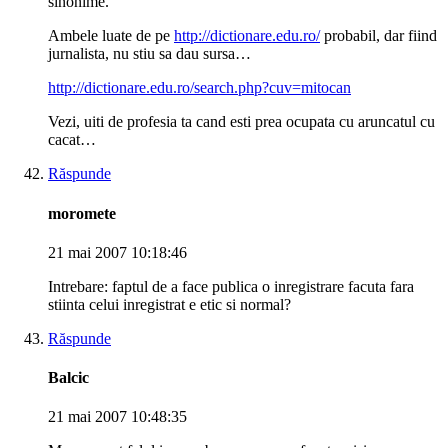
sinonime.
Ambele luate de pe
http://dictionare.edu.ro/
probabil, dar fiind
jurnalista, nu stiu sa dau sursa…
http://dictionare.edu.ro/search.php?cuv=mitocan
Vezi, uiti de profesia ta cand esti prea ocupata cu aruncatul cu
cacat…
Răspunde
moromete
21 mai 2007 10:18:46
Intrebare: faptul de a face publica o inregistrare facuta fara
stiinta celui inregistrat e etic si normal?
Răspunde
Balcic
21 mai 2007 10:48:35