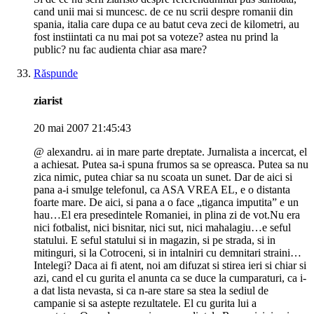
cand unii mai si muncesc. de ce nu scrii despre romanii din
spania, italia care dupa ce au batut ceva zeci de kilometri, au
fost instiintati ca nu mai pot sa voteze? astea nu prind la
public? nu fac audienta chiar asa mare?
Răspunde
ziarist
20 mai 2007 21:45:43
@ alexandru. ai in mare parte dreptate. Jurnalista a incercat, el
a achiesat. Putea sa-i spuna frumos sa se opreasca. Putea sa nu
zica nimic, putea chiar sa nu scoata un sunet. Dar de aici si
pana a-i smulge telefonul, ca ASA VREA EL, e o distanta
foarte mare. De aici, si pana a o face „tiganca imputita” e un
hau…El era presedintele Romaniei, in plina zi de vot.Nu era
nici fotbalist, nici bisnitar, nici sut, nici mahalagiu…e seful
statului. E seful statului si in magazin, si pe strada, si in
mitinguri, si la Cotroceni, si in intalniri cu demnitari straini…
Intelegi? Daca ai fi atent, noi am difuzat si stirea ieri si chiar si
azi, cand el cu gurita el anunta ca se duce la cumparaturi, ca i-
a dat lista nevasta, si ca n-are stare sa stea la sediul de
campanie si sa astepte rezultatele. El cu gurita lui a