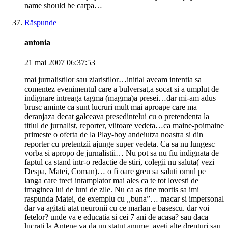
name should be carpa…
Răspunde
antonia
21 mai 2007 06:37:53
mai jurnalistilor sau ziaristilor…initial aveam intentia sa
comentez evenimentul care a bulversat,a socat si a umplut de
indignare intreaga tagma (magma)a presei…dar mi-am adus
brusc aminte ca sunt lucruri mult mai aproape care ma
deranjaza decat galceava presedintelui cu o pretendenta la
titlul de jurnalist, reporter, viitoare vedeta…ca maine-poimaine
primeste o oferta de la Play-boy andeiutza noastra si din
reporter cu pretentzii ajunge super vedeta. Ca sa nu lungesc
vorba si apropo de jurnalistii… Nu pot sa nu fiu indignata de
faptul ca stand intr-o redactie de stiri, colegii nu saluta( vezi
Despa, Matei, Coman)… o fi oare greu sa saluti omul pe
langa care treci intamplator mai ales ca te tot lovesti de
imaginea lui de luni de zile. Nu ca as tine mortis sa imi
raspunda Matei, de exemplu cu ,,buna”… macar si impersonal
dar va agitati atat neuronii cu ce marlan e basescu. dar voi
fetelor? unde va e educatia si cei 7 ani de acasa? sau daca
lucrati la Antene va da un statut anume, aveti alte drepturi sau