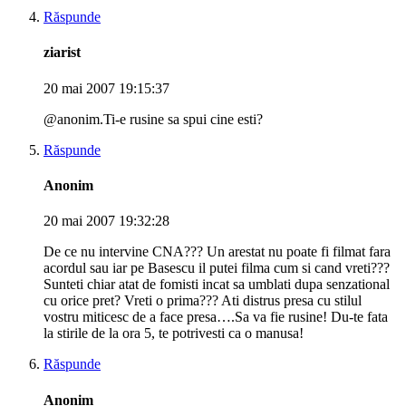
Răspunde
ziarist
20 mai 2007 19:15:37
@anonim.Ti-e rusine sa spui cine esti?
Răspunde
Anonim
20 mai 2007 19:32:28
De ce nu intervine CNA??? Un arestat nu poate fi filmat fara
acordul sau iar pe Basescu il putei filma cum si cand vreti???
Sunteti chiar atat de fomisti incat sa umblati dupa senzational
cu orice pret? Vreti o prima??? Ati distrus presa cu stilul
vostru miticesc de a face presa….Sa va fie rusine! Du-te fata
la stirile de la ora 5, te potrivesti ca o manusa!
Răspunde
Anonim