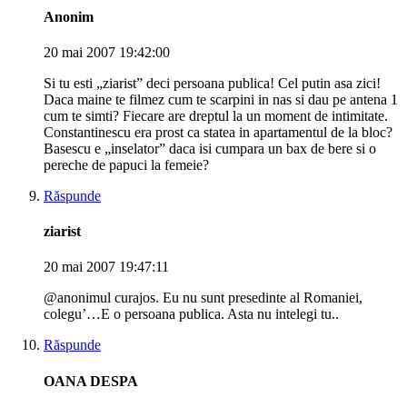
Anonim
20 mai 2007 19:42:00
Si tu esti „ziarist” deci persoana publica! Cel putin asa zici!
Daca maine te filmez cum te scarpini in nas si dau pe antena 1
cum te simti? Fiecare are dreptul la un moment de intimitate.
Constantinescu era prost ca statea in apartamentul de la bloc?
Basescu e „inselator” daca isi cumpara un bax de bere si o
pereche de papuci la femeie?
Răspunde
ziarist
20 mai 2007 19:47:11
@anonimul curajos. Eu nu sunt presedinte al Romaniei,
colegu’…E o persoana publica. Asta nu intelegi tu..
Răspunde
OANA DESPA