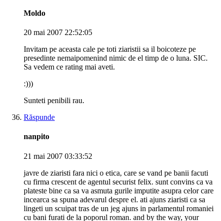
Moldo
20 mai 2007 22:52:05
Invitam pe aceasta cale pe toti ziaristii sa il boicoteze pe
presedinte nemaipomenind nimic de el timp de o luna. SIC.
Sa vedem ce rating mai aveti.
:)))
Sunteti penibili rau.
Răspunde
nanpito
21 mai 2007 03:33:52
javre de ziaristi fara nici o etica, care se vand pe banii facuti
cu firma crescent de agentul securist felix. sunt convins ca va
plateste bine ca sa va asmuta gurile imputite asupra celor care
incearca sa spuna adevarul despre el. ati ajuns ziaristi ca sa
lingeti un scuipat tras de un jeg ajuns in parlamentul romaniei
cu bani furati de la poporul roman. and by the way, your