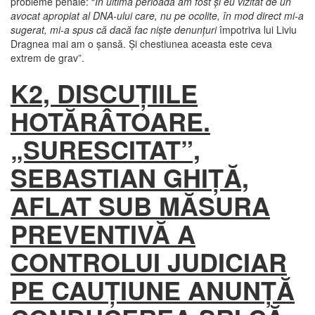
probleme penale: “
În ultima perioadă am fost şi eu vizitat de un
avocat apropiat al DNA-ului care, nu pe ocolite, în mod direct mi-a
sugerat, mi-a spus că dacă fac nişte denunţuri
împotriva lui Liviu
Dragnea mai am o şansă. Şi chestiunea aceasta este ceva
extrem de grav”.
K2, DISCUŢIILE
HOTĂRÂTOARE.
„SURESCITAT”,
SEBASTIAN GHIŢĂ,
AFLAT SUB MĂSURA
PREVENTIVĂ A
CONTROLUI JUDICIAR
PE CAUŢIUNE ANUNŢĂ