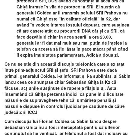
protocol a SRI, DOS având cunoştinţă la acea oră că
Ghiţă intrase în vila de protocol a SRI. Ei susţin că
generalul Coldea ar fi transmis şefului SRI Prahova nu
numai că Ghiţă este “în calitate oficială” la K2, dar
având în vedere iritarea fostului deputat, care susţinea
că are casete atât cu procurorii DNA cât şi cu SRI, că
face dezvăluiri chiar în acea seară la ora 23.00,
generalul ar fi dat mai mult sau mai puţin de înţeles la
telefon ca acesta să fie lăsat în pace măcar până când
îi expira imunitatea parlamentară. Adică a doua zi.
Ce nu se ştie din această discuţie telefonică care a existat
între prim-adjunctul SRI şi şeful SRI Prahova este dacă
primul, generalul Coldea, l-a informat şi i-a subliniat lui Sabin
Iancu ceea ce anunţase chiar Sebastian Ghiţă la K2 că
făcuse: acţiunile susţinute de rupere a filajulului. Asta
însemnând că Ghiţă prezenta indicii că pune în dificultate
măsurile de supraveghere tehnică, urmărirea penală şi
măsurile dispuse în controlul judiciar pe cauţiune de către
judecătorii ÎCCJ.
Cum discuţia lui Florian Coldea cu Sabin Iancu despre
Sebastian Ghiţă nu a fost interceptată pentru ca ulterior
conţinutul să fie verificat, iar telefonul a fost dat inclusiv cu