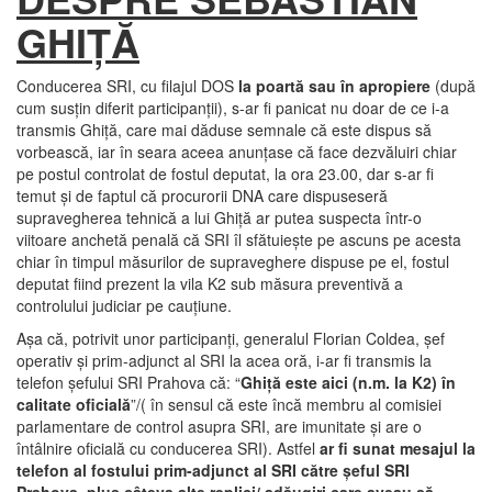
GHIŢĂ
Conducerea SRI, cu filajul DOS
la poartă sau în apropiere
(după
cum susţin diferit participanţii), s-ar fi panicat nu doar de ce i-a
transmis Ghiţă, care mai dăduse semnale că este dispus să
vorbească, iar în seara aceea anunţase că face dezvăluiri chiar
pe postul controlat de fostul deputat, la ora 23.00, dar s-ar fi
temut şi de faptul că procurorii DNA care dispuseseră
supravegherea tehnică a lui Ghiţă ar putea suspecta într-o
viitoare anchetă penală că SRI îl sfătuieşte pe ascuns pe acesta
chiar în timpul măsurilor de supraveghere dispuse pe el, fostul
deputat fiind prezent la vila K2 sub măsura preventivă a
controlului judiciar pe cauţiune.
Aşa că, potrivit unor participanţi, generalul Florian Coldea, şef
operativ şi prim-adjunct al SRI la acea oră, i-ar fi transmis la
telefon şefului SRI Prahova că: “
Ghiţă este aici (n.m. la K2) în
calitate oficială
”/( în sensul că este încă membru al comisiei
parlamentare de control asupra SRI, are imunitate şi are o
întâlnire oficială cu conducerea SRI). Astfel
ar fi sunat mesajul la
telefon al fostului prim-adjunct al SRI către şeful SRI
Prahova, plus câteva alte replici/ adăugiri care aveau să