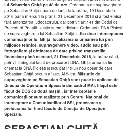
lui Sebastian Ghiţă pe 48 de ore
. Ordonanţa de supraveghere
pe Sebastian Ghiţă opera de luni, de la prânz, 19 Decembrie
2016 până miercuri la prânz, 21 Decembrie 2016 şi a fost emisă
fără autorizarea judecătorului, dar potrivit art.141 din Codul de
Procedură Penală, susţin surse judiciare. Ordonanţa DNA Ploieşti
de supraveghere a lui Sebastian Ghiţă indica
doar interceptarea
comunicaţiilor lui Ghiţă, localizarea şi urmărirea lui prin
mijloace tehnice, supravgehere video, audio sau prin
fotografiere şi obţinerea de date privind tranzacţiile
financiare până miercuri, 21 Decembrie 2016
, la prânz când,
potrivit timingului făcut de procurorii DNA, Ghiţă urma să fie
chemat la DNA Ploieşti şi inculpat într-un nou dosar de care
Sebastian Ghiţă oricum aflase. Al 5-lea.
Măsurile de
supraveghere pe Sebastian Ghiţă sunt puse în aplicare de
Direcţia de Operaţiuni Speciale din cadrul MAI, filajul este
făcut de DOS cu două maşini, iar interceptările
comunicaţiilor sunt realizate prin Centrul Naţional de
Interceptare a Comunicaţiilor al SRI, procesarea şi
prelucrarea lor fiind făcute de Direcţia de Operaţiuni
Speciale
.
SEBASTIAN GHIŢĂ,