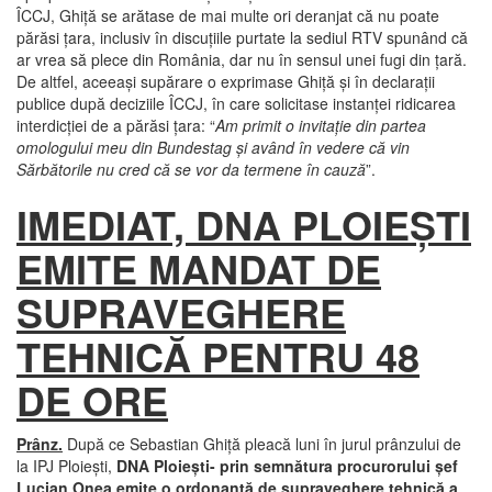
ÎCCJ, Ghiţă se arătase de mai multe ori deranjat că nu poate
părăsi ţara, inclusiv în discuţiile purtate la sediul RTV spunând că
ar vrea să plece din România, dar nu în sensul unei fugi din ţară.
De altfel, aceeaşi supărare o exprimase Ghiţă şi în declaraţii
publice după deciziile ÎCCJ, în care solicitase instanţei ridicarea
interdicţiei de a părăsi ţara: “
Am primit o invitaţie din partea
omologului meu din Bundestag şi având în vedere că vin
Sărbătorile nu cred că se vor da termene în cauză
”.
IMEDIAT, DNA PLOIEŞTI
EMITE MANDAT DE
SUPRAVEGHERE
TEHNICĂ PENTRU 48
DE ORE
Prânz.
După ce Sebastian Ghiţă pleacă luni în jurul prânzului de
la IPJ Ploieşti,
DNA Ploieşti- prin semnătura procurorului şef
Lucian Onea emite o ordonanţă de supraveghere tehnică a