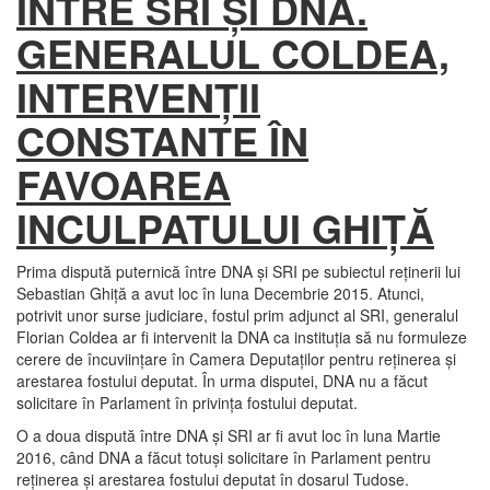
ÎNTRE SRI ŞI DNA.
GENERALUL COLDEA,
INTERVENŢII
CONSTANTE ÎN
FAVOAREA
INCULPATULUI GHIŢĂ
Prima dispută puternică între DNA şi SRI pe subiectul reţinerii lui
Sebastian Ghiţă a avut loc în luna Decembrie 2015. Atunci,
potrivit unor surse judiciare, fostul prim adjunct al SRI, generalul
Florian Coldea ar fi intervenit la DNA ca instituţia să nu formuleze
cerere de încuviinţare în Camera Deputaţilor pentru reţinerea şi
arestarea fostului deputat. În urma disputei, DNA nu a făcut
solicitare în Parlament în privinţa fostului deputat.
O a doua dispută între DNA şi SRI ar fi avut loc în luna Martie
2016, când DNA a făcut totuşi solicitare în Parlament pentru
reţinerea şi arestarea fostului deputat în dosarul Tudose.