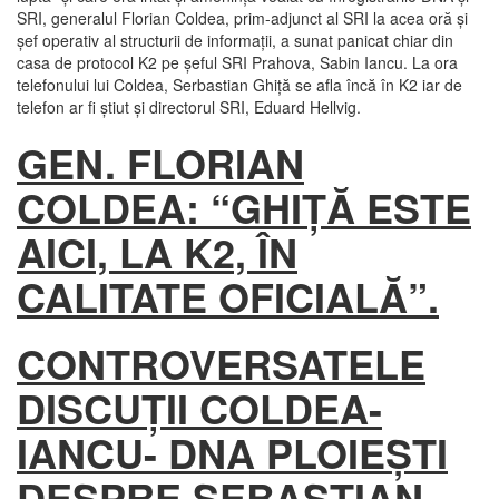
SRI, generalul Florian Coldea, prim-adjunct al SRI la acea oră şi
şef operativ al structurii de informaţii, a sunat panicat chiar din
casa de protocol K2 pe şeful SRI Prahova, Sabin Iancu. La ora
telefonului lui Coldea, Serbastian Ghiţă se afla încă în K2 iar de
telefon ar fi ştiut şi directorul SRI, Eduard Hellvig.
GEN. FLORIAN
COLDEA: “GHIŢĂ ESTE
AICI, LA K2, ÎN
CALITATE OFICIALĂ”.
CONTROVERSATELE
DISCUŢII COLDEA-
IANCU- DNA PLOIEŞTI
DESPRE SEBASTIAN