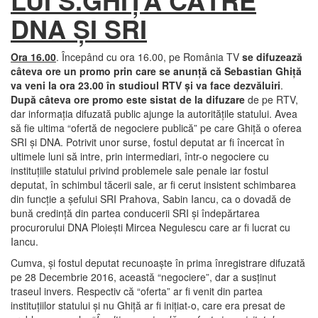
DNA ŞI SRI
Ora 16.00
. Începând cu ora 16.00, pe România TV
se difuzează
câteva ore un promo prin care se anunţă că Sebastian Ghiţă
va veni la ora 23.00 în studioul RTV şi va face dezvăluiri
.
După câteva ore promo este sistat de la difuzare
de pe RTV,
dar informaţia difuzată public ajunge la autorităţile statului. Avea
să fie ultima “ofertă de negociere publică” pe care Ghiţă o oferea
SRI şi DNA. Potrivit unor surse, fostul deputat ar fi încercat în
ultimele luni să intre, prin intermediari, într-o negociere cu
instituţiile statului privind problemele sale penale iar fostul
deputat, în schimbul tăcerii sale, ar fi cerut insistent schimbarea
din funcţie a şefului SRI Prahova, Sabin Iancu, ca o dovadă de
bună credinţă din partea conducerii SRI şi îndepărtarea
procurorului DNA Ploieşti Mircea Negulescu care ar fi lucrat cu
Iancu.
Cumva, şi fostul deputat recunoaşte în prima înregistrare difuzată
pe 28 Decembrie 2016, această “negociere”, dar a susţinut
traseul invers. Respectiv că “oferta” ar fi venit din partea
instituţiilor statului şi nu Ghiţă ar fi iniţiat-o, care era presat de