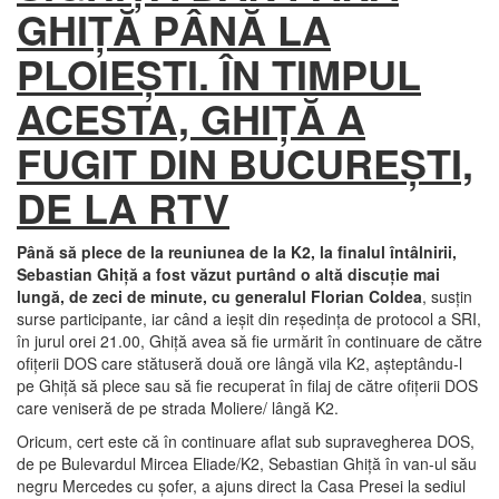
GHIŢĂ PÂNĂ LA
PLOIEŞTI. ÎN TIMPUL
ACESTA, GHIŢĂ A
FUGIT DIN BUCUREŞTI,
DE LA RTV
Până să plece de la reuniunea de la K2, la finalul întâlnirii,
Sebastian Ghiţă a fost văzut purtând o altă discuţie mai
lungă, de zeci de minute, cu generalul Florian Coldea
, susţin
surse participante, iar când a ieşit din reşedinţa de protocol a SRI,
în jurul orei 21.00, Ghiţă avea să fie urmărit în continuare de către
ofiţerii DOS care stătuseră două ore lângă vila K2, aşteptându-l
pe Ghiţă să plece sau să fie recuperat în filaj de către ofiţerii DOS
care veniseră de pe strada Moliere/ lângă K2.
Oricum, cert este că în continuare aflat sub supravegherea DOS,
de pe Bulevardul Mircea Eliade/K2, Sebastian Ghiţă în van-ul său
negru Mercedes cu şofer, a ajuns direct la Casa Presei la sediul