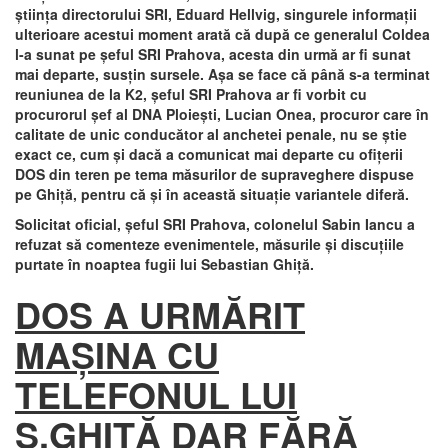
ştiinţa directorului SRI, Eduard Hellvig, singurele informaţii
ulterioare acestui moment arată că după ce generalul Coldea
l-a sunat pe şeful SRI Prahova, acesta din urmă ar fi sunat
mai departe, susţin sursele. Aşa se face că până s-a terminat
reuniunea de la K2, şeful SRI Prahova ar fi vorbit cu
procurorul şef al DNA Ploieşti, Lucian Onea, procuror care în
calitate de unic conducător al anchetei penale, nu se ştie
exact ce, cum şi dacă a comunicat mai departe cu ofiţerii
DOS din teren pe tema măsurilor de supraveghere dispuse
pe Ghiţă, pentru că şi în această situaţie variantele diferă.
Solicitat oficial, şeful SRI Prahova, colonelul Sabin Iancu a
refuzat să comenteze evenimentele, măsurile şi discuţiile
purtate în noaptea fugii lui Sebastian Ghiţă.
DOS A URMĂRIT
MAŞINA CU
TELEFONUL LUI
S.GHIŢĂ DAR FĂRĂ