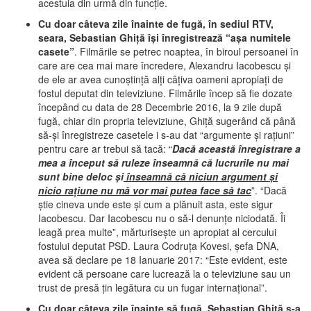
acestuia din urmă din funcţie.
Cu doar câteva zile înainte de fugă, în sediul RTV,
seara, Sebastian Ghiţă îşi înregistrează “aşa numitele
casete”
. Filmările se petrec noaptea, în biroul persoanei în
care are cea mai mare încredere, Alexandru Iacobescu şi
de ele ar avea cunoştinţă alţi câţiva oameni apropiaţi de
fostul deputat din televiziune. Filmările încep să fie dozate
începând cu data de 28 Decembrie 2016, la 9 zile după
fugă, chiar din propria televiziune, Ghiţă sugerând că până
să-şi înregistreze casetele i s-au dat “argumente şi raţiuni”
pentru care ar trebui să tacă: “
Dacă această înregistrare a
mea a început să ruleze înseamnă că lucrurile nu mai
sunt bine deloc şi
înseamnă că niciun argument şi
nicio raţiune nu mă vor mai putea face să tac
”. “Dacă
ştie cineva unde este şi cum a plănuit asta, este sigur
Iacobescu. Dar Iacobescu nu o să-l denunţe niciodată. Îi
leagă prea multe”, mărturiseşte un apropiat al cercului
fostului deputat PSD. Laura Codruţa Kovesi, şefa DNA,
avea să declare pe 18 Ianuarie 2017: “Este evident, este
evident că persoane care lucrează la o televiziune sau un
trust de presă ţin legătura cu un fugar internaţional”.
Cu doar câteva zile înainte să fugă, Sebastian Ghiţă s-a