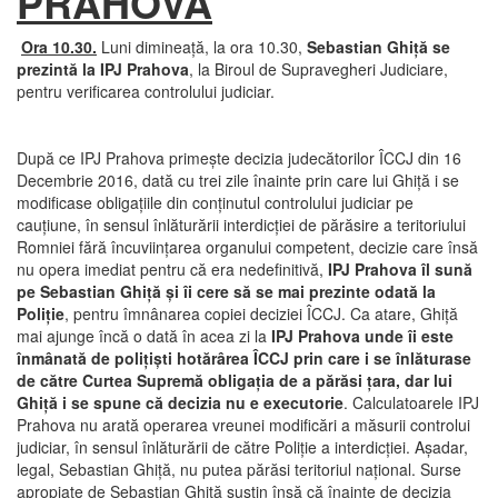
PRAHOVA
Ora 10.30.
Luni dimineaţă, la ora 10.30,
Sebastian Ghiţă se
prezintă la IPJ Prahova
, la Biroul de Supravegheri Judiciare,
pentru verificarea controlului judiciar.
După ce IPJ Prahova primeşte decizia judecătorilor ÎCCJ din 16
Decembrie 2016, dată cu trei zile înainte prin care lui Ghiţă i se
modificase obligaţiile din conţinutul controlului judiciar pe
cauţiune, în sensul înlăturării interdicţiei de părăsire a teritoriului
Romniei fără încuviinţarea organului competent, decizie care însă
nu opera imediat pentru că era nedefinitivă,
IPJ Prahova îl sună
pe Sebastian Ghiţă şi îi cere să se mai prezinte odată la
Poliţie
, pentru îmnânarea copiei deciziei ÎCCJ. Ca atare, Ghiţă
mai ajunge încă o dată în acea zi la
IPJ Prahova unde îi este
înmânată de poliţişti hotărârea ÎCCJ prin care i se înlăturase
de către Curtea Supremă obligaţia de a părăsi ţara, dar lui
Ghiţă i se spune că decizia nu e executorie
. Calculatoarele IPJ
Prahova nu arată operarea vreunei modificări a măsurii controlui
judiciar, în sensul înlăturării de către Poliţie a interdicţiei. Aşadar,
legal, Sebastian Ghiţă, nu putea părăsi teritoriul naţional. Surse
apropiate de Sebastian Ghiţă susţin însă că înainte de decizia