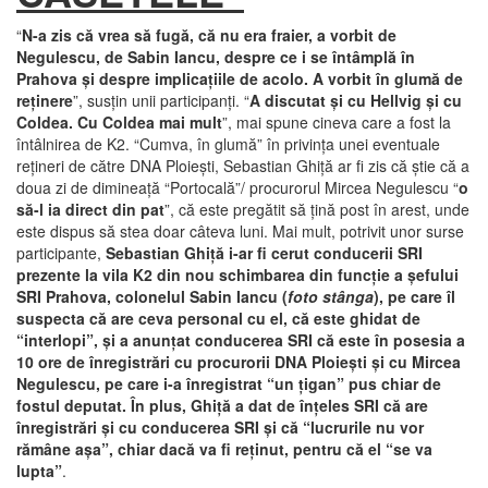
“
N-a zis că vrea să fugă, că nu era fraier, a vorbit de
Negulescu, de Sabin Iancu, despre ce i se întâmplă în
Prahova şi despre implicaţiile de acolo. A vorbit în glumă de
reţinere
”, susţin unii participanţi. “
A discutat şi cu Hellvig şi cu
Coldea. Cu Coldea mai mult
”, mai spune cineva care a fost la
întâlnirea de K2. “Cumva, în glumă” în privinţa unei eventuale
reţineri de către DNA Ploieşti, Sebastian Ghiţă ar fi zis că ştie că a
doua zi de dimineaţă “Portocală”/ procurorul Mircea Negulescu “
o
să-l ia direct din pat
”, că este pregătit să ţină post în arest, unde
este dispus să stea doar câteva luni. Mai mult, potrivit unor surse
participante,
Sebastian Ghiţă i-ar fi cerut conducerii SRI
prezente la vila K2 din nou schimbarea din funcţie a şefului
SRI Prahova, colonelul Sabin Iancu (
foto stânga
), pe care îl
suspecta că are ceva personal cu el, că este ghidat de
“interlopi”, şi a anunţat conducerea SRI că este în posesia a
10 ore de înregistrări cu procurorii DNA Ploieşti şi cu Mircea
Negulescu, pe care i-a înregistrat “un ţigan” pus chiar de
fostul deputat. În plus, Ghiţă a dat de înţeles SRI că are
înregistrări şi cu conducerea SRI şi că “lucrurile nu vor
rămâne aşa”, chiar dacă va fi reţinut, pentru că el “se va
lupta”
.