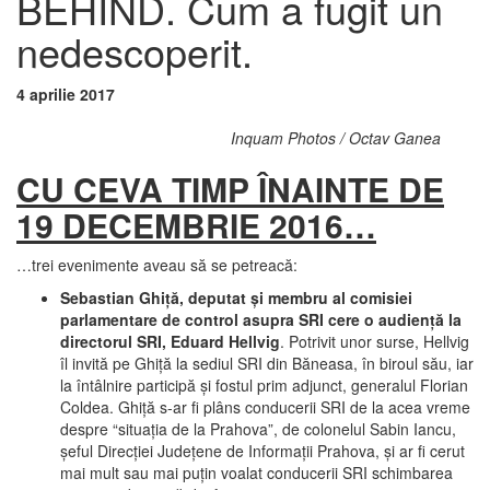
BEHIND. Cum a fugit un
nedescoperit.
4 aprilie 2017
Inquam Photos / Octav Ganea
CU CEVA TIMP ÎNAINTE DE
19 DECEMBRIE 2016…
…trei evenimente aveau să se petreacă:
Sebastian Ghiţă, deputat şi membru al comisiei
parlamentare de control asupra SRI cere o audienţă la
directorul SRI, Eduard Hellvig
. Potrivit unor surse, Hellvig
îl invită pe Ghiţă la sediul SRI din Băneasa, în biroul său, iar
la întâlnire participă şi fostul prim adjunct, generalul Florian
Coldea. Ghiţă s-ar fi plâns conducerii SRI de la acea vreme
despre “situaţia de la Prahova”, de colonelul Sabin Iancu,
şeful Direcţiei Judeţene de Informaţii Prahova, şi ar fi cerut
mai mult sau mai puţin voalat conducerii SRI schimbarea