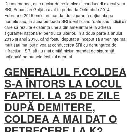
De asemenea, este neclar de ce la nivelul conducerii executive a
SRI, Sebastian Ghiţă a avut în perioada Octombrie 2014-
Februarie 2015 emis un mandat de siguranţă naţională pe
numele său, în acea perioadă SRI identificând “date sau indicii din
care să rezulte existenţa uneia din ameninţările la adresa
siguranţei naţionale” pentru ca ulterior, în a doua parte a anului
2015 şi anul 2016, când fostul deputat a început să ameninţe mai
mult sau mai puţin voalat conducerea SRI cu denunţarea de
infracţiuni, SRI să nu mai emită niciun mandat de siguranţă
naţională pe numele fostului deputat.
GENERALUL F.COLDEA
S-A ÎNTORS LA LOCUL
FAPTEI. LA
25 DE ZILE
DUPĂ DEMITERE,
COLDEA A MAI DAT O
PETRECERE LA K2