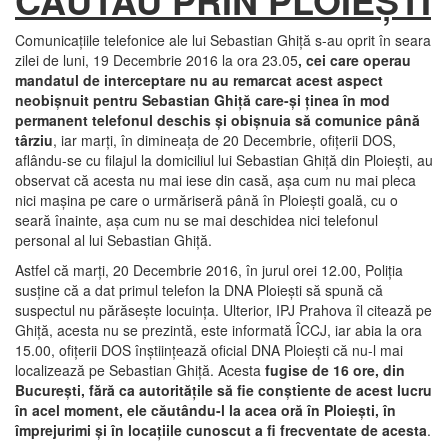
Comunicaţiile telefonice ale lui Sebastian Ghiţă s-au oprit în seara
zilei de luni, 19 Decembrie 2016 la ora 23.05
, cei care operau
mandatul de interceptare nu au remarcat acest aspect
neobişnuit pentru Sebastian Ghiţă care-şi ţinea în mod
permanent telefonul deschis şi obişnuia să comunice până
târziu
, iar marţi, în dimineaţa de 20 Decembrie, ofiţerii DOS,
aflându-se cu filajul la domiciliul lui Sebastian Ghiţă din Ploieşti, au
observat că acesta nu mai iese din casă, aşa cum nu mai pleca
nici maşina pe care o urmăriseră până în Ploieşti goală, cu o
seară înainte, aşa cum nu se mai deschidea nici telefonul
personal al lui Sebastian Ghiţă.
Astfel că marţi, 20 Decembrie 2016, în jurul orei 12.00, Poliţia
susţine că a dat primul telefon la DNA Ploieşti să spună că
suspectul nu părăseşte locuinţa. Ulterior, IPJ Prahova îl citează pe
Ghiţă, acesta nu se prezintă, este informată ÎCCJ, iar abia la ora
15.00, ofiţerii DOS înştiinţează oficial DNA Ploieşti că nu-l mai
localizează pe Sebastian Ghiţă. Acesta
fugise de 16 ore, din
Bucureşti, fără ca autorităţile să fie conştiente de acest lucru
în acel moment, ele căutându-l la acea oră în Ploieşti, în
împrejurimi şi în locaţiile cunoscut a fi frecventate de acesta
.