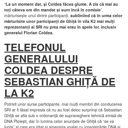
“
La un moment dat, şi Coldea făcea glume. A zis că mai au
toţi câteva ore din mandat şi sunt încă în comisie
”,
mărturiseşte unul dintre participanţi,
subliniind că în urma celor
mărturisite unor participanţi de Ghiţă în vila K2 mai mulţi
reprezentanţi ai SRI nu prea mai erau în apele lor, inclusiv
generalul Florian Coldea.
TELEFONUL
GENERALULUI
COLDEA DESPRE
SEBASTIAN GHIŢĂ DE
LA K2
Potrivit unor surse participante, mai mulţi membri din conducerea
SRI ar fi lăsat impresia că nu au fost deloc surprinşi că Sebastian
Ghiţă se afla sub o ordonanţă de supraveghere tehnică emisă de
DNA Ploieşti, dar în lumina celor anunţate de Ghiţă că “se va
lupta” şi care era iritat şi ameninţa voalat cu înregistrările DNA şi