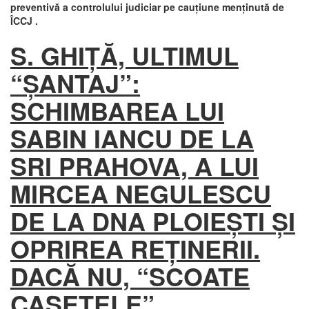
preventivă a controlului judiciar pe cauţiune menţinută de
ÎCCJ .
S. GHIŢĂ, ULTIMUL
“ŞANTAJ”:
SCHIMBAREA LUI
SABIN IANCU DE LA
SRI PRAHOVA, A LUI
MIRCEA NEGULESCU
DE LA DNA PLOIEŞTI ŞI
OPRIREA REŢINERII.
DACĂ NU, “SCOATE
CASETELE”