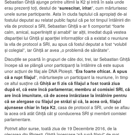
Sebastian Ghiţă ajunge printre ultimii la K2 şi intră în sala unde
erau prezenţi toţi, destul de “
surescitat, iritat
”, cum mărturisesc
unele surse participante. Asta în ciuda faptului că apropiaţi de-ai
fostului deputat au relatat public faptul că pe tot timpul întâlnirii din
vila de protocol a SRI, Sebastian Ghiţă s-ar fi comportat “foarte
calm, amical, superliniştit şi amabil” iar alţii, imediat după vestea
dispariţiei lui Ghiţă şi apariţiei informaţiilor că a existat o reuniune
la vila de protocol a SRI, au spus că fostul deputat a fost “volubil
şi colegial”, iar Ghiţă ar avea „o problemă de sănătate”.
Discuţiile se poartă în grupuri de câte doi, trei, iar Sebastian Ghiţă
începe să se plângă unor participanţi la întâlnire că este supus
unor acţiuni de filaj ale DNA Ploieşti. “
Era foarte ofticat. A spus
că a rupt filajul
”, mărturiseşte un participant la reuniune, în timp
ce altul susţine că
Ghiţă ar fi zis că filajul a fost toată ziua
după el, că este încă parlamentar, membru al comisiei SRI, că
are încă imunitate, că de aceea întârziase la întâlnire pentru
că se alergase cu filajul pe străzi şi că, la acea oră, filajul
ajunsese chiar în faţa K2
, casa de protocol a SRI, unde se aflau
la acea oră atât Ghiţă cât şi conducerea SRI şi membrii comisiei
parlamentare.
Potrivit altor surse, toată ziua de 19 Decembrie 2016, de la
plecarea din Ploieşti, Ghiţă încercase “să rupă filajul” de mai