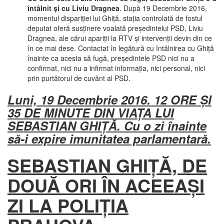
întâlnit şi cu Liviu Dragnea
. După 19 Decembrie 2016,
momentul dispariţiei lui Ghiţă, staţia controlată de fostul
deputat oferă susţinere voalată preşedintelui PSD, Liviu
Dragnea, ale cărui apariţii la RTV şi intervenţii devin din ce
în ce mai dese. Contactat în legătură cu întâlnirea cu Ghiţă
înainte ca acesta să fugă, preşedintele PSD nici nu a
confirmat, nici nu a infirmat informaţia, nici personal, nici
prin purtătorul de cuvânt al PSD.
Luni, 19 Decembrie 2016
.
12 ORE ŞI
35 DE MINUTE DIN VIAŢA LUI
SEBASTIAN GHIŢĂ. Cu o zi înainte
să-i expire imunitatea parlamentară.
SEBASTIAN GHIŢĂ, DE
DOUĂ ORI ÎN ACEEAŞI
ZI LA POLIŢIA