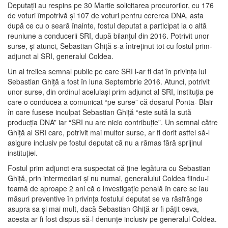
Deputaţii au respins pe 30 Martie solicitarea procurorilor, cu 176
de voturi împotrivă şi 107 de voturi pentru cererea DNA, asta
după ce cu o seară înainte, fostul deputat a participat la o altă
reuniune a conducerii SRI, după bilanţul din 2016. Potrivit unor
surse, şi atunci, Sebastian Ghiţă s-a întreţinut tot cu fostul prim-
adjunct al SRI, generalul Coldea.
Un al treilea semnal public pe care SRI l-ar fi dat în privinţa lui
Sebastian Ghiţă a fost în luna Septembrie 2016. Atunci, potrivit
unor surse, din ordinul aceluiaşi prim adjunct al SRI, instituţia pe
care o conducea a comunicat “pe surse” că dosarul Ponta- Blair
în care fusese inculpat Sebastian Ghiţă “este sută la sută
producţia DNA” iar “SRI nu are nicio contribuţie”. Un semnal către
Ghiţă al SRI care, potrivit mai multor surse, ar fi dorit astfel să-l
asigure inclusiv pe fostul deputat că nu a rămas fără sprijinul
instituţiei.
Fostul prim adjunct era suspectat că ţine legătura cu Sebastian
Ghiţă, prin intermediari şi nu numai, generalului Coldea fiindu-i
teamă de aproape 2 ani că o investigaţie penală în care se iau
măsuri preventive în privinţa fostului deputat se va răsfrânge
asupra sa şi mai mult, dacă Sebastian Ghiţă ar fi păţit ceva,
acesta ar fi fost dispus să-l denunţe inclusiv pe generalul Coldea.