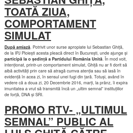
TOATĂ ZIUA,
COMPORTAMENT
SIMULAT
După amiază
. Potrivit unor surse apropiate lui Sebastian Ghiţă,
de la IPJ Ploieşti acesta pleacă direct în Bucureşti, unde ajunge şi
participă la o şedinţă a Partidului România Unită
. În mod voit,
intenţionat, printr-un comportament simulat, Ghiţă nu ar fi dorit să
aibă activităţi prin care să atragă cumva atenţia sau să iasă în
evidenţă în acea zi, în sensul unei fugi din ţară. Totuşi, având în
vedere că a doua zi, 20 Decembrie 2016, marţi, la prânz, îi expira
imunitatea a vrut să transmită încă un „ultim semnal” instituţiilor
de forţă, DNA şi SRI.
PROMO RTV- „ULTIMUL
SEMNAL” PUBLIC AL
LUI S.GHIŢĂ CĂTRE