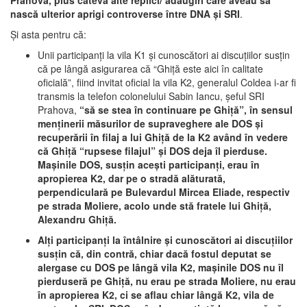
nască ulterior aprigi controverse între DNA şi SRI
.
Şi asta pentru că:
Unii participanţi la vila K1 şi cunoscători ai discuţiilor susţin
că pe lângă asigurarea că “Ghiţă este aici în calitate
oficială”, fiind invitat oficial la vila K2, generalul Coldea i-ar fi
transmis la telefon colonelului Sabin Iancu, şeful SRI
Prahova,
“să se stea în continuare pe Ghiţă”, în sensul
menţinerii măsurilor de supraveghere ale DOS şi
recuperării în filaj a lui Ghiţă de la K2 având în vedere
că Ghiţă “rupsese filajul” şi DOS deja îl pierduse.
Maşinile DOS, susţin aceşti participanţi, erau în
apropierea K2, dar pe o stradă alăturată,
perpendiculară pe Bulevardul Mircea Eliade, respectiv
pe strada Moliere, acolo unde stă fratele lui Ghiţă,
Alexandru Ghiţă.
Alţi participanţi la întâlnire şi cunoscători ai discuţiilor
susţin că, din contră, chiar dacă fostul deputat se
alergase cu DOS pe lângă vila K2, maşinile DOS nu îl
pierduseră pe Ghiţă, nu erau pe strada Moliere, nu erau
în apropierea K2, ci se aflau chiar lângă K2, vila de