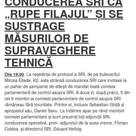
CONDUCEREA SRI CĂ
„RUPE FILAJUL” ŞI SE
SUSTRAGE
MĂSURILOR DE
SUPRAVEGHERE
TEHNICĂ
Ora 19.00
. La reşedinţa de protocol a SRI, de pe bulevardul
Mircea Eliade, K2, este strânsă conducerea SRI care invitase la
un pahar de şampanie de sfârşit de mandat toată comisia
parlamentară de control asupra SRI. A doua zi, după prânz, 5 din
cei 9 membri ai comisiei parlamentare de control asupra SRI
rămâneau fără imunitate. Printre ei, inclusiv Sebastian Ghiţă şi
apropiatul său, Daniel Savu. La întâlnire apar pe rând membrii
comisiei parlamentare şi sunt prezenţi toţi adjuncţii SRI,
conducerea operativă, prim- adjunctul de la acea vreme, Florian
Coldea, şi directorul SRI, Eduard Hellvig.