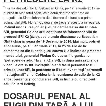
În urma dezvăluirilor lui Sebastian Ghiţă, pe 17 Ianuarie 2017 se
publică în Monitorul oficial cele două decrete semnate de
preşedintele Klaus Iohannis de eliberare din funcţie a prim-
adjunctului SRI, Florian Coldea şi de trecere acestuia în rezervă.
Potrivit unor surse, chiar şi după demiterea sa din fruntea
SRI, generalul Coldea ar fi continuat să folosească vila de
protocol SRI K2 (
foto
), acolo unde discutase cu Sebastian
Ghiţă chiar în seara de 19 Decembrie 2016. Mai mult, potrivit
altor surse, pe 10 Februarie 2017, la 25 de zile de la
demiterea sa din funcţie şi cu câteva zile înainte de predarea
mandatului, generalul Florian Coldea ar fi organizat o
“petrecere de adio” la vila K2 a SRI, în după amiaza zilei de
vineri, la ora 15.00. Invitaţiile le-ar fi făcut personal fostul
prim adjunct SRI, la petrecere ar fi fost invitaţi toţi “partenerii
instituţionali” ai lui Coldea iar la reuniunea de adio de la K2
a fost prezentă şi conducerea SRI, în frunte cu directorul
său, Eduard Hellvig.
DOSARUL PENAL AL
FUGII DIN ŢARĂ A LUI