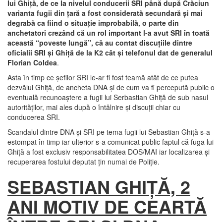
lui Ghiţă, de ce la nivelul conducerii SRI până după Crăciun
varianta fugii din ţară a fost considerată secundară şi mai
degrabă ca fiind o situaţie improbabilă, o parte din
anchetatori crezând că un rol important l-a avut SRI în toată
această “poveste lungă”, că au contat discuţiile dintre
oficialii SRI şi Ghiţă de la K2 cât şi telefonul dat de generalul
Florian Coldea
.
Asta în timp ce şefilor SRI le-ar fi fost teamă atât de ce putea
dezvălui Ghiţă, de ancheta DNA şi de cum va fi percepută public o
eventuală recunoaştere a fugii lui Serbastian Ghiţă de sub nasul
autorităţilor, mai ales după o întâlnire şi discuţii chiar cu
conducerea SRI.
Scandalul dintre DNA şi SRI pe tema fugii lui Sebastian Ghiţă s-a
estompat în timp iar ulterior s-a comunicat public faptul că fuga lui
Ghiţă a fost exclusiv responsabilitatea DOS/MAI iar localizarea şi
recuperarea fostului deputat ţin numai de Poliţie.
SEBASTIAN GHIŢĂ, 2
ANI MOTIV DE CEARTĂ