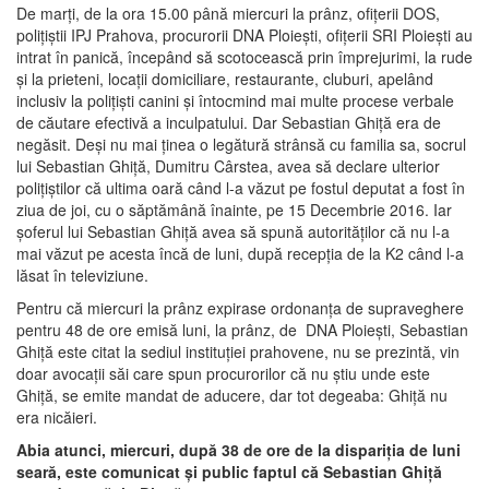
De marţi, de la ora 15.00 până miercuri la prânz, ofiţerii DOS,
poliţiştii IPJ Prahova, procurorii DNA Ploieşti, ofiţerii SRI Ploieşti au
intrat în panică, începând să scotocească prin împrejurimi, la rude
şi la prieteni, locaţii domiciliare, restaurante, cluburi, apelând
inclusiv la poliţişti canini şi întocmind mai multe procese verbale
de căutare efectivă a inculpatului. Dar Sebastian Ghiţă era de
negăsit. Deşi nu mai ţinea o legătură strânsă cu familia sa, socrul
lui Sebastian Ghiţă, Dumitru Cârstea, avea să declare ulterior
poliţiştilor că ultima oară când l-a văzut pe fostul deputat a fost în
ziua de joi, cu o săptămână înainte, pe 15 Decembrie 2016. Iar
şoferul lui Sebastian Ghiţă avea să spună autorităţilor că nu l-a
mai văzut pe acesta încă de luni, după recepţia de la K2 când l-a
lăsat în televiziune.
Pentru că miercuri la prânz expirase ordonanţa de supraveghere
pentru 48 de ore emisă luni, la prânz, de DNA Ploieşti, Sebastian
Ghiţă este citat la sediul instituţiei prahovene, nu se prezintă, vin
doar avocaţii săi care spun procurorilor că nu ştiu unde este
Ghiţă, se emite mandat de aducere, dar tot degeaba: Ghiţă nu
era nicăieri.
Abia atunci, miercuri, după 38 de ore de la dispariţia de luni
seară, este comunicat şi public faptul că Sebastian Ghiţă