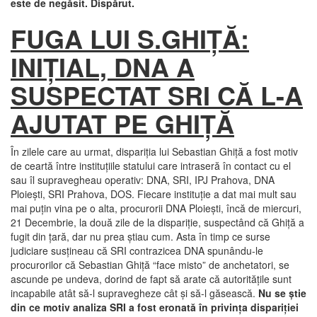
este de negăsit. Dispărut.
FUGA LUI S.GHIŢĂ:
INIŢIAL, DNA A
SUSPECTAT SRI CĂ L-A
AJUTAT PE GHIŢĂ
În zilele care au urmat, dispariţia lui Sebastian Ghiţă a fost motiv
de ceartă între instituţiile statului care intraseră în contact cu el
sau îl supravegheau operativ: DNA, SRI, IPJ Prahova, DNA
Ploieşti, SRI Prahova, DOS. Fiecare instituţie a dat mai mult sau
mai puţin vina pe o alta, procurorii DNA Ploieşti, încă de miercuri,
21 Decembrie, la două zile de la dispariţie, suspectând că Ghiţă a
fugit din ţară, dar nu prea ştiau cum. Asta în timp ce surse
judiciare susţineau că SRI contrazicea DNA spunându-le
procurorilor că Sebastian Ghiţă “face misto” de anchetatori, se
ascunde pe undeva, dorind de fapt să arate că autorităţile sunt
incapabile atât să-l supravegheze cât şi să-l găsească.
Nu se ştie
din ce motiv analiza SRI a fost eronată în privinţa dispariţiei