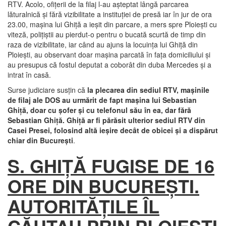
RTV. Acolo, ofiţerii de la filaj l-au aşteptat lângă parcarea
lăturalnică şi fără vizibilitate a instituţiei de presă iar în jur de ora
23.00, maşina lui Ghiţă a ieşit din parcare, a mers spre Ploieşti cu
viteză, poliţiştii au pierdut-o pentru o bucată scurtă de timp din
raza de vizibilitate, iar când au ajuns la locuinţa lui Ghiţă din
Ploieşti, au observant doar maşina parcată în faţa domiciliului şi
au presupus că fostul deputat a coborât din duba Mercedes şi a
intrat în casă.
Surse judiciare susţin că
la plecarea din sediul RTV, maşinile
de filaj ale DOS au urmărit de fapt maşina lui Sebastian
Ghiţă, doar cu şofer şi cu telefonul său în ea, dar fără
Sebastian Ghiţă. Ghiţă ar fi părăsit ulterior sediul RTV din
Casei Presei, folosind altă ieşire decât de obicei şi a dispărut
chiar din Bucureşti
.
S. GHIŢĂ FUGISE DE 16
ORE DIN BUCUREŞTI.
AUTORITĂŢILE ÎL
CĂUTAU PRIN PLOIEŞTI