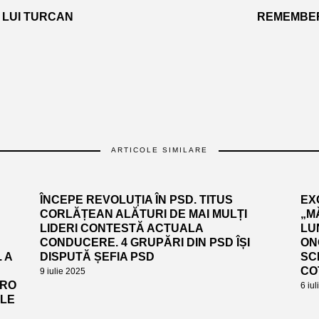
A LUI TURCAN
REMEMBER.
ARTICOLE SIMILARE
ÎNCEPE REVOLUȚIA ÎN PSD. TITUS
EX
CORLĂȚEAN ALĂTURI DE MAI MULȚI
„M
LIDERI CONTESTĂ ACTUALA
LUN
CONDUCERE. 4 GRUPĂRI DIN PSD ÎȘI
ON
 A
DISPUTĂ ȘEFIA PSD
SC
CO
9 iulie 2025
URO
6 iu
ALE