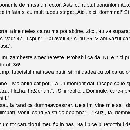
 bonurile de masa din cotor. Asta cu ruptul bonurilor int
e in fata si cu mult tupeu striga: „Aici, aici, dommna!” Si
a. Bineinteles ca nu ma pot abtine. Zic: „Nu va suparat
i vad: 47. Ii spun: „Pai aveti 47 si nu 35! V-am vazut can
 asa”.
 Imi zambeste smechereste. Probabil ca da..Nu e nici prim
torul: 36!
p, tupeistul mai avea putin si imi dadea cu tot caruciorul
ane…Ma abtin cat pot. La un moment dat, incepe sa le s
corecta…Ha,ha, ha!Jenant”…Si ii replic: „ Domnule, care-
tit.”
u la rand ca dumneavoastra”. Deja imi vine mie sa-i dau
 plimbati. Veniti cand va striga doamna”…” Auzi, fa, dom
cum tot caruciorul meu fix in nas. Sa-i pice bluetoothul 