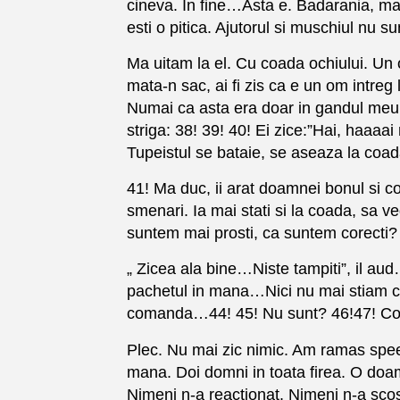
cineva. In fine…Asta e. Badarania, marl
esti o pitica. Ajutorul si muschiul nu 
Ma uitam la el. Cu coada ochiului. Un om
mata-n sac, ai fi zis ca e un om intreg
Numai ca asta era doar in gandul meu.
striga: 38! 39! 40! Ei zice:”Hai, haa
Tupeistul se bataie, se aseaza la coad
41! Ma duc, ii arat doamnei bonul si co
smenari. Ia mai stati si la coada, sa v
suntem mai prosti, ca suntem corecti?
„ Zicea ala bine…Niste tampiti”, il a
pachetul in mana…Nici nu mai stiam ce
comanda…44! 45! Nu sunt? 46!47! Coman
Plec. Nu mai zic nimic. Am ramas speech
mana. Doi domni in toata firea. O doam
Nimeni n-a reactionat. Nimeni n-a scos n