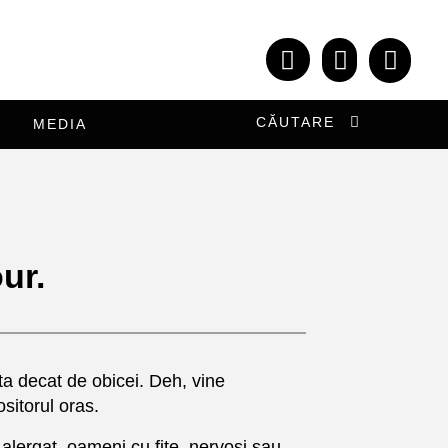
CĂUTARE
MEDIA
ur.
ta decat de obicei. Deh, vine
sitorul oras.
 alergat, oameni cu fite, nervosi sau