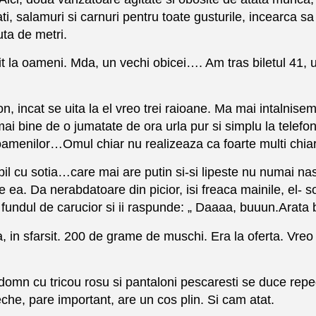
i, salamuri si carnuri pentru toate gusturile, incearca sa 
suta de metri.
uit la oameni. Mda, un vechi obicei…. Am tras biletul 41, u
n, incat se uita la el vreo trei raioane. Ma mai intalnis
ai bine de o jumatate de ora urla pur si simplu la telefo
menilor…Omul chiar nu realizeaza ca foarte multi chiar s
l cu sotia…care mai are putin si-si lipeste nu numai nasu
 ea. Da nerabdatoare din picior, isi freaca mainile, el- so
jina fundul de carucior si ii raspunde: „ Daaaa, buuun.Arata
in sfarsit. 200 de grame de muschi. Era la oferta. Vreo 
mn cu tricou rosu si pantaloni pescaresti se duce repede
che, pare important, are un cos plin. Si cam atat.