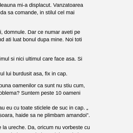
otdeauna mi-a displacut. Vanzatoarea
 da sa comande, in stilul cel mai
i, domnule. Dar ce numar aveti pe
d ati luat bonul dupa mine. Noi toti
ul si nici ultimul care face asa. Si
 lui burdusit asa, fix in cap.
puna oamenilor ca sunt nu stiu cum,
i problema? Suntem peste 10 oameni
 eu cu toate sticlele de suc in cap. „
nisoara, haide sa ne plimbam amandoi”.
de la ureche. Da, oricum nu vorbeste cu