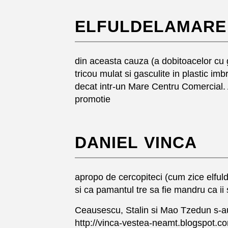
ELFULDELAMARE
din aceasta cauza (a dobitoacelor cu gr
tricou mulat si gasculite in plastic i
decat intr-un Mare Centru Comercial. Ac
promotie
DANIEL VINCA
apropo de cercopiteci (cum zice elfuldel
si ca pamantul tre sa fie mandru ca ii
Ceausescu, Stalin si Mao Tzedun s-a
http://vinca-vestea-neamt.blogspot.c