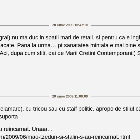
20 iunie 2009 10:47:30
ai) nu ma duc in spatii mari de retail. si pentru ca e ing
mbracate. Pana la urma… pt sanatatea mintala e mai bine sa
i, dupa cum stiti, dai de Marii Cretini Contemporani:) Si 
20 iunie 2009 11:08:09
amare). cu tricou sau cu staif politic. apropo de stilul ca l
 suporta
u reincarnat. Uraaa…
om/2009/06/mao-tzedun-si-stalin-s-au-reincarnat.html