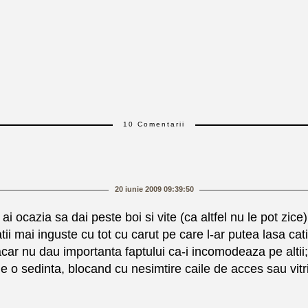
10 Comentarii
20 iunie 2009 09:39:50
ai ocazia sa dai peste boi si vite (ca altfel nu le pot zice
patii mai inguste cu tot cu carut pe care l-ar putea lasa c
macar nu dau importanta faptului ca-i incomodeaza pe altii
 de o sedinta, blocand cu nesimtire caile de acces sau vi