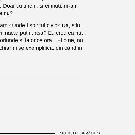
a…Doar cu tinerii, si ei muti, m-am
te nu?
nam? Unde-i spiritul civic? Da, stiu…
ci macar putin, asa? Eu cred ca nu…
oriunde si la orice ora…Ei bine, nu
hiar ni se exemplifica, din cand in
ARTICOLUL URMĂTOR >