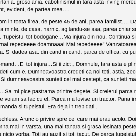
ania, grosolania, cabotinismul in tara asta inving mereu.
sunt, evident, de partea mea….
 in toata firea, de peste 45 de ani, parea familist…. Daca 
 la minte, de casa, harnic, agitandu-se asa, parea chiar 
 Tupeistul tot bodogane…Ma injura din nou. Continua si
aai mai repedeeee doamnaaa! Mai repedeeee” Vanzatoarea 
a. Si dadea asa, din cand in cand, parca de oftica, cu p
mand…El tot injura…Si ii zic: „ Domnule, tara asta e plin
edeti cum e. Dumneavoastra credeti ca noi toti, astia, ze
 Si dumneavoastra sunteti cel mai destept, ca sunteti 
ud….Sa-mi pice pastrama printre degete. Si creierul par
 voiam sa fac cu el. Parca ma lovise un tractor. Pana i
da si tupeistul. Era deja in trepidatii.
less. Arunc o privire spre cei care mai erau acolo. Doi t
na mai in varsta, una mai tanara si grasa lesinata peste n
icio vorba. Toti au auzit si toti tacut. De parca tupeistul,