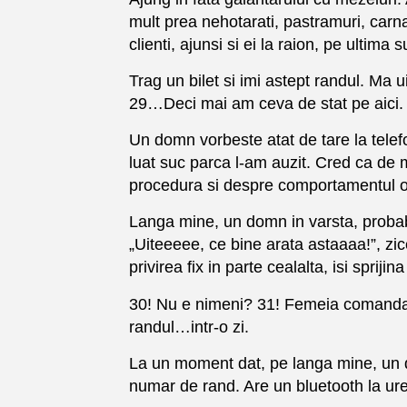
mult prea nehotarati, pastramuri, carnat
clienti, ajunsi si ei la raion, pe ultima 
Trag un bilet si imi astept randul. Ma 
29…Deci mai am ceva de stat pe aici.
Un domn vorbeste atat de tare la telefo
luat suc parca l-am auzit. Cred ca de m
procedura si despre comportamentul oa
Langa mine, un domn in varsta, probabi
„Uiteeeee, ce bine arata astaaaa!”, zice
privirea fix in parte cealalta, isi spri
30! Nu e nimeni? 31! Femeia comanda, 
randul…intr-o zi.
La un moment dat, pe langa mine, un do
numar de rand. Are un bluetooth la ure