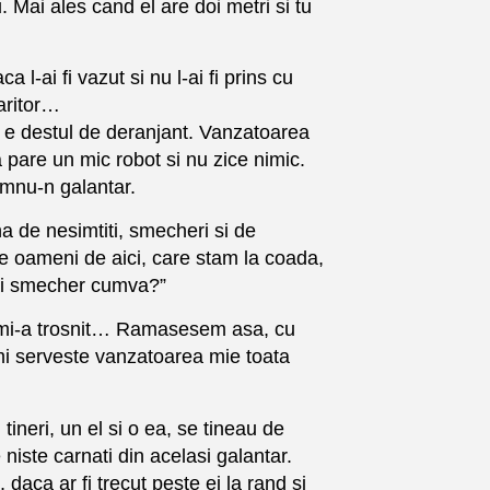
 Mai ales cand el are doi metri si tu
l-ai fi vazut si nu l-ai fi prins cu
saritor…
 e destul de deranjant. Vanzatoarea
pare un mic robot si nu zice nimic.
umnu-n galantar.
a de nesimtiti, smecheri si de
ce oameni de aici, care stam la coada,
mai smecher cumva?”
ca mi-a trosnit… Ramasesem asa, cu
mi serveste vanzatoarea mie toata
ineri, un el si o ea, se tineau de
iste carnati din acelasi galantar.
 daca ar fi trecut peste ei la rand si