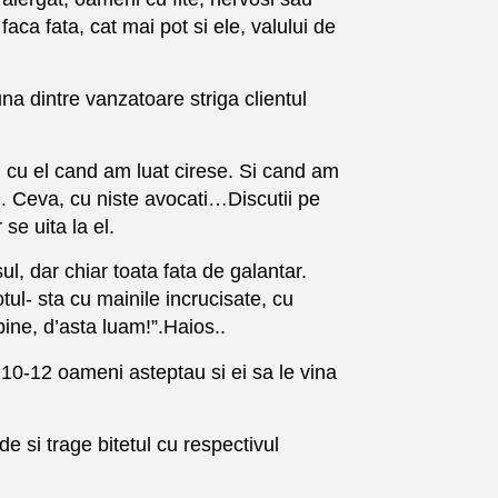
faca fata, cat mai pot si ele, valului de
na dintre vanzatoare striga clientul
em cu el cand am luat cirese. Si cand am
n. Ceva, cu niste avocati…Discutii pe
e uita la el.
l, dar chiar toata fata de galantar.
tul- sta cu mainile incrucisate, cu
 bine, d’asta luam!”.Haios..
10-12 oameni asteptau si ei sa le vina
 si trage bitetul cu respectivul