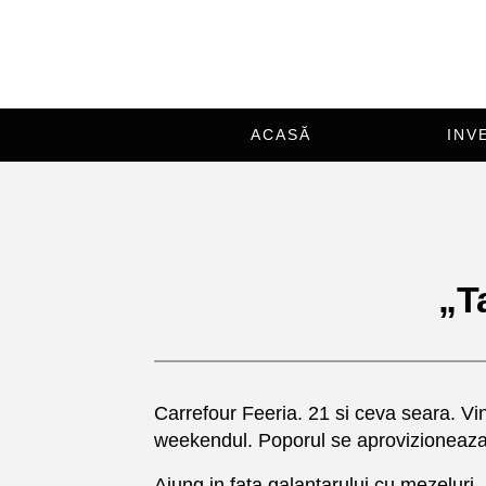
ACASĂ
INV
„T
Carrefour Feeria. 21 si ceva seara. Vin
weekendul. Poporul se aprovizioneaza.V
Ajung in fata galantarului cu mezeluri.