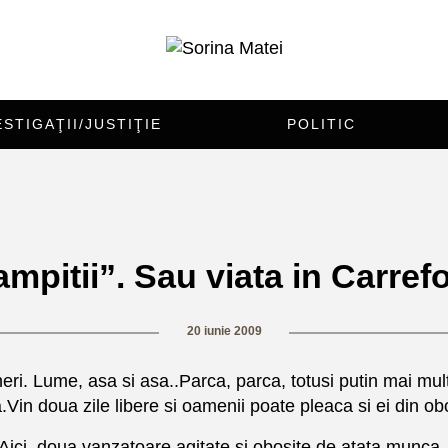
ESTIGAŢII/JUSTIŢIE
POLITIC
ampitii”. Sau viata in Carrefo
20 iunie 2009
eri. Lume, asa si asa..Parca, parca, totusi putin mai mul
in doua zile libere si oamenii poate pleaca si ei din obo
 Aici, doua vanzatoare agitate si obosite de atata munca,