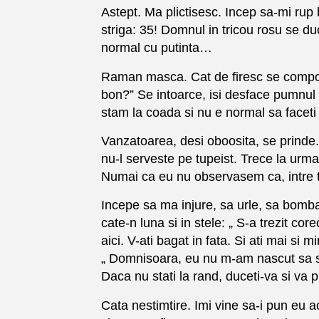
Astept. Ma plictisesc. Incep sa-mi rup
striga: 35! Domnul in tricou rosu se duc
normal cu putinta…
Raman masca. Cat de firesc se comport
bon?” Se intoarce, isi desface pumnul s
stam la coada si nu e normal sa faceti
Vanzatoarea, desi oboosita, se prinde.
nu-l serveste pe tupeist. Trece la urma
Numai ca eu nu observasem ca, intre tim
Incepe sa ma injure, sa urle, sa bomb
cate-n luna si in stele: „ S-a trezit 
aici. V-ati bagat in fata. Si ati mai si min
„ Domnisoara, eu nu m-am nascut sa sta
Daca nu stati la rand, duceti-va si va
Cata nestimtire. Imi vine sa-i pun eu a