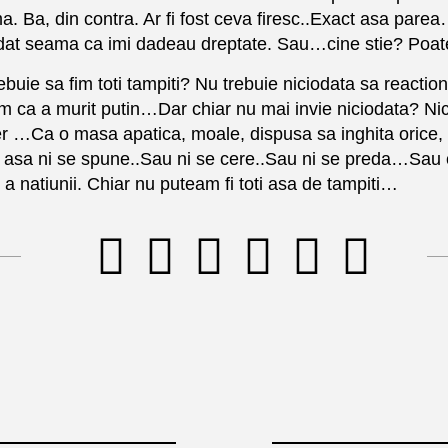
ema. Ba, din contra. Ar fi fost ceva firesc..Exact asa pare
am dat seama ca imi dadeau dreptate. Sau…cine stie? Poa
buie sa fim toti tampiti? Nu trebuie niciodata sa reactio
 ca a murit putin…Dar chiar nu mai invie niciodata? Ni
er …Ca o masa apatica, moale, dispusa sa inghita orice, 
a asa ni se spune..Sau ni se cere..Sau ni se preda…Sau c
 a natiunii. Chiar nu puteam fi toti asa de tampiti…