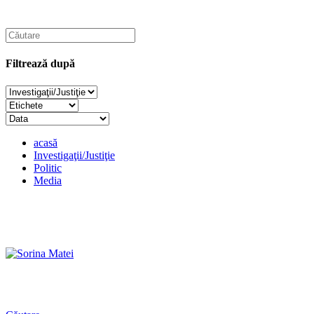
Filtrează după
acasă
Investigaţii/Justiţie
Politic
Media