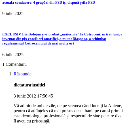
actuala conducere. 4 grupări din PSD își dispută șefia PSD
9 iulie 2025
EXCLUSIV. Ilie Bolojan și-a probat „măiestria” la Cotroceni: în trei luni, a
inventat din pix consilieri onorifici, a mutat Diaspora, a schimbat
regulamentul Cotroceniului de mai multe ori
6 iulie 2025
1 Comentariu
Răspunde
dictaturajustitiei
3 iunie 2012 17:56:45
Vă admir de ani de zile, de pe vremea când lucrați la Antene,
pentru că ați înțeles că mai presus decât banii pe care-i primiți
este deontologia profesională și respectul de sine pe care dvs.
îl aveți cu prisosință.