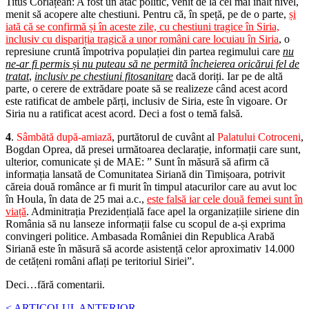
Titus Corlățean: A fost un atac politic, venit de la cel mai înalt nivel,
menit să acopere alte chestiuni. Pentru că, în speță, pe de o parte,
și
iată că se confirmă și în aceste zile, cu chestiuni tragice în Siria,
inclusiv cu dispariția tragică a unor români care locuiau în Siria
, o
represiune cruntă împotriva populației din partea regimului care
nu
ne-ar fi permis
și
nu puteau să ne permită încheierea oricărui fel de
tratat
,
inclusiv pe chestiuni fitosanitare
dacă doriți. Iar pe de altă
parte, o cerere de extrădare poate să se realizeze când acest acord
este ratificat de ambele părți, inclusiv de Siria, este în vigoare. Or
Siria nu a ratificat acest acord. Deci a fost o temă falsă.
4
.
Sâmbătă după-amiază
, purtătorul de cuvânt al
Palatului Cotroceni
,
Bogdan Oprea, dă presei următoarea declarație, informații care sunt,
ulterior, comunicate și de MAE: ” Sunt în măsură să afirm că
informația lansată de Comunitatea Siriană din Timișoara, potrivit
căreia două românce ar fi murit în timpul atacurilor care au avut loc
în Houla, în data de 25 mai a.c.,
este falsă iar cele două femei sunt în
viață
. Adminitrația Prezidențială face apel la organizațiile siriene din
România să nu lanseze informații false cu scopul de a-și exprima
convingeri politice. Ambasada României din Republica Arabă
Siriană este în măsură să acorde asistență celor aproximativ 14.000
de cetățeni români aflați pe teritoriul Siriei”.
Deci…fără comentarii.
< ARTICOLUL ANTERIOR