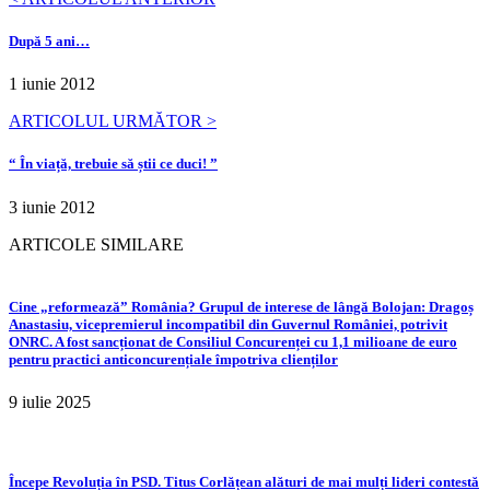
După 5 ani…
1 iunie 2012
ARTICOLUL URMĂTOR >
“ În viață, trebuie să știi ce duci! ”
3 iunie 2012
ARTICOLE SIMILARE
Cine „reformează” România? Grupul de interese de lângă Bolojan: Dragoș
Anastasiu, vicepremierul incompatibil din Guvernul României, potrivit
ONRC. A fost sancționat de Consiliul Concurenței cu 1,1 milioane de euro
pentru practici anticoncurențiale împotriva clienților
9 iulie 2025
Începe Revoluția în PSD. Titus Corlățean alături de mai mulți lideri contestă