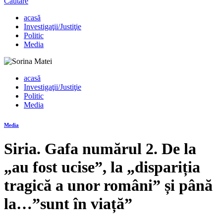
Căutare
acasă
Investigaţii/Justiţie
Politic
Media
acasă
Investigaţii/Justiţie
Politic
Media
Media
Siria. Gafa numărul 2. De la
„au fost ucise”, la „dispariția
tragică a unor români” și până
la…”sunt în viață”