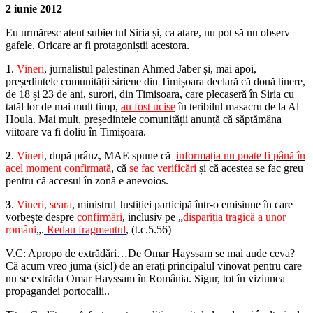
2 iunie 2012
Eu urmăresc atent subiectul Siria și, ca atare, nu pot să nu observ
gafele. Oricare ar fi protagoniștii acestora.
1
.
Vineri
, jurnalistul palestinan Ahmed Jaber și, mai apoi,
președintele comunității siriene din Timișoara declară că două tinere,
de 18 și 23 de ani, surori, din Timișoara, care plecaseră în Siria cu
tatăl lor de mai mult timp,
au fost ucise
în teribilul masacru de la Al
Houla. Mai mult, președintele comunității anunță că săptămâna
viitoare va fi doliu în Timișoara.
2
.
Vineri
, după prânz, MAE spune că
informația
nu poate fi până în
acel moment confirmată
, că
se fac verificări
și că acestea se fac greu
pentru că accesul în zonă e anevoios.
3
.
Vineri, seara
, ministrul Justiției participă într-o emisiune în care
vorbește despre
confirmări
, inclusiv pe „
dispariția tragică a unor
români
„.
Redau fragmentul
, (t.c.5.56)
V.C: Apropo de extrădări…De Omar Hayssam se mai aude ceva?
Că acum vreo juma (sic!) de an erați principalul vinovat pentru care
nu se extrăda Omar Hayssam în România. Sigur, tot în viziunea
propagandei portocalii..