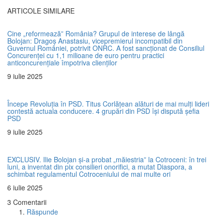
ARTICOLE SIMILARE
Cine „reformează” România? Grupul de interese de lângă
Bolojan: Dragoș Anastasiu, vicepremierul incompatibil din
Guvernul României, potrivit ONRC. A fost sancționat de Consiliul
Concurenței cu 1,1 milioane de euro pentru practici
anticoncurențiale împotriva clienților
9 iulie 2025
Începe Revoluția în PSD. Titus Corlățean alături de mai mulți lideri
contestă actuala conducere. 4 grupări din PSD își dispută șefia
PSD
9 iulie 2025
EXCLUSIV. Ilie Bolojan și-a probat „măiestria” la Cotroceni: în trei
luni, a inventat din pix consilieri onorifici, a mutat Diaspora, a
schimbat regulamentul Cotroceniului de mai multe ori
6 iulie 2025
3 Comentarii
Răspunde