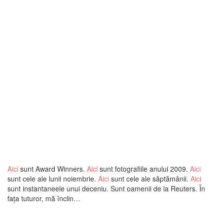
Aici
sunt Award Winners.
Aici
sunt fotografiile anului 2009.
Aici
sunt cele ale lunii noiembrie.
Aici
sunt cele ale săptămânii.
Aici
sunt instantaneele unui deceniu. Sunt oamenii de la Reuters. În
faţa tuturor, mă înclin…