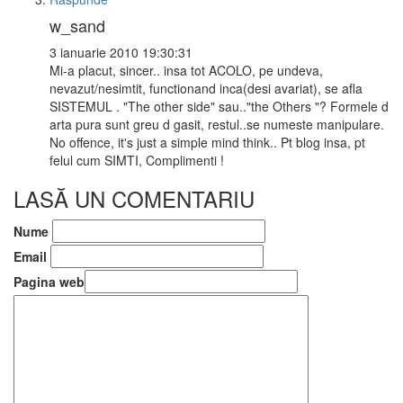
w_sand
3 ianuarie 2010 19:30:31
Mi-a placut, sincer.. insa tot ACOLO, pe undeva,
nevazut/nesimtit, functionand inca(desi avariat), se afla
SISTEMUL . "The other side" sau.."the Others "? Formele d
arta pura sunt greu d gasit, restul..se numeste manipulare.
No offence, it's just a simple mind think.. Pt blog insa, pt
felul cum SIMTI, Complimenti !
LASĂ UN COMENTARIU
Nume
Email
Pagina web