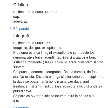
Cristian
21 decembrie 2009 00:03:03
dap.
adevărat.
Răspunde
fotografu
21 decembrie 2009 12:53:02
Imaginile, desigur, exceptionale.
Problema este ca imagini exceptionale sunt peste tot,
nenumarate situri si agentii trag linia si arata ce e bun.
Astfel de momente ( trasu` liniei) ne arata cum stam si cine
suntem.
Cel putin in domeniul fotografiei, Ro sta cumplit, de fapt nu
sta. Nu exista. Discutia e lunga si intortocheata. Incepind de
la daca se poate trai la noi din asta sau daca sunt
freelanceri, si terminind cu lipsa absoluta a locului unde sa
publici ceva.
Se pare ca o vreme infinita ne vom mira la ce fac altii…
trist.
Răspunde