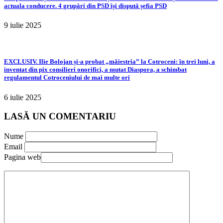
actuala conducere. 4 grupări din PSD își dispută șefia PSD
9 iulie 2025
EXCLUSIV. Ilie Bolojan și-a probat „măiestria” la Cotroceni: în trei luni, a
inventat din pix consilieri onorifici, a mutat Diaspora, a schimbat
regulamentul Cotroceniului de mai multe ori
6 iulie 2025
LASĂ UN COMENTARIU
Nume
Email
Pagina web