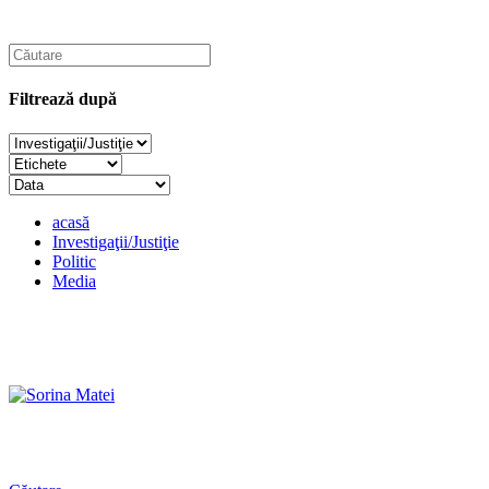
Filtrează după
acasă
Investigaţii/Justiţie
Politic
Media