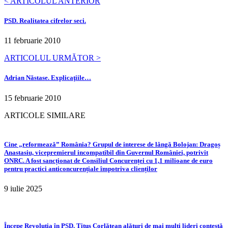
< ARTICOLUL ANTERIOR
PSD. Realitatea cifrelor seci.
11 februarie 2010
ARTICOLUL URMĂTOR >
Adrian Năstase. Explicaţiile…
15 februarie 2010
ARTICOLE SIMILARE
Cine „reformează” România? Grupul de interese de lângă Bolojan: Dragoș
Anastasiu, vicepremierul incompatibil din Guvernul României, potrivit
ONRC. A fost sancționat de Consiliul Concurenței cu 1,1 milioane de euro
pentru practici anticoncurențiale împotriva clienților
9 iulie 2025
Începe Revoluția în PSD. Titus Corlățean alături de mai mulți lideri contestă