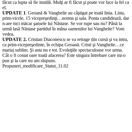
făcut ca lupta să fie inutilă. Mulţi ar fi făcut şi poate vor face la fel ca
el.
UPDATE 1
. Geoană & Vanghelie au câştigat pe toată linia. Lista,
prim-vicele, 15 vicepreşedinţi…norma şi sala. Ponta candidează, dar
n-are nici măcar şansele lui Năstase. Se vor rupe sau nu? Până la
urmă lasă Năstase partidul în mâna oamenilor lui Vanghelie? Vom
vedea.
UPDATE 2.
Cristian Diaconescu se va retrage din cursă şi va intra,
ca prim-vicepreşedinte, în echipa Geoană. Cristi şi Vanghelie…ce
mariaj sublim. Şi asta nu e tot. Evoluţiile spectaculoase vor urma.
Cât o fi costat oare toată afacerea? Este singura întrebare care mi-o
pun şi la care nu am răspuns.
Propuneri_modificare_Statut_11.02