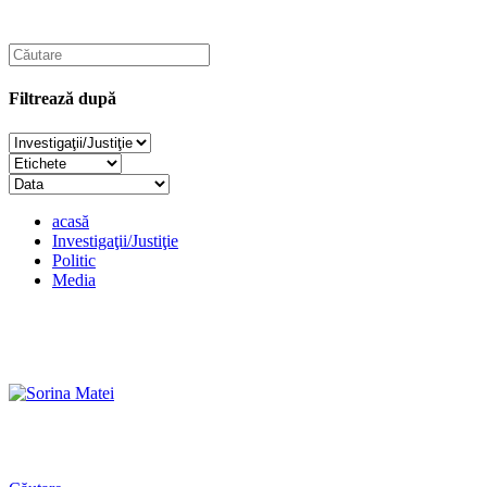
Filtrează după
acasă
Investigaţii/Justiţie
Politic
Media