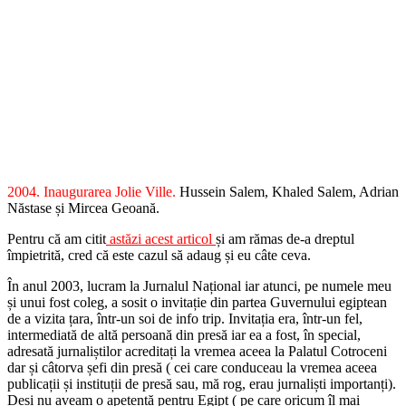
2004. Inaugurarea Jolie Ville.
Hussein Salem, Khaled Salem, Adrian
Năstase și Mircea Geoană.
Pentru că am citit
astăzi acest articol
și am rămas de-a dreptul
împietrită, cred că este cazul să adaug și eu câte ceva.
În anul 2003, lucram la Jurnalul Național iar atunci, pe numele meu
și unui fost coleg, a sosit o invitație din partea Guvernului egiptean
de a vizita țara, într-un soi de info trip. Invitația era, într-un fel,
intermediată de altă persoană din presă iar ea a fost, în special,
adresată jurnaliștilor acreditați la vremea aceea la Palatul Cotroceni
dar și câtorva șefi din presă ( cei care conduceau la vremea aceea
publicații și instituții de presă sau, mă rog, erau jurnaliști importanți).
Deși nu aveam o apetență pentru Egipt ( pe care oricum îl mai