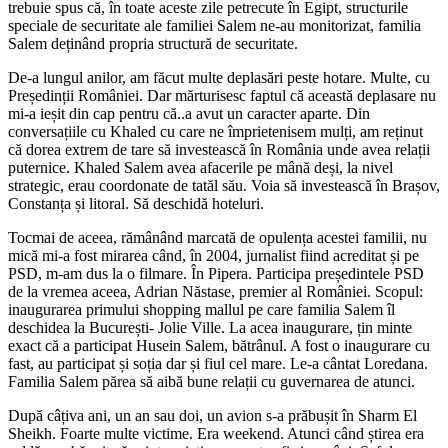
trebuie spus că, în toate aceste zile petrecute în Egipt, structurile
speciale de securitate ale familiei Salem ne-au monitorizat, familia
Salem deținând propria structură de securitate.
De-a lungul anilor, am făcut multe deplasări peste hotare. Multe, cu
Președinții României. Dar mărturisesc faptul că această deplasare nu
mi-a ieșit din cap pentru că..a avut un caracter aparte. Din
conversațiile cu Khaled cu care ne împrietenisem mulți, am reținut
că dorea extrem de tare să investească în România unde avea relații
puternice. Khaled Salem avea afacerile pe mână deși, la nivel
strategic, erau coordonate de tatăl său. Voia să investească în Brașov,
Constanța și litoral. Să deschidă hoteluri.
Tocmai de aceea, rămânând marcată de opulența acestei familii, nu
mică mi-a fost mirarea când, în 2004, jurnalist fiind acreditat și pe
PSD, m-am dus la o filmare. În Pipera. Participa președintele PSD
de la vremea aceea, Adrian Năstase, premier al României. Scopul:
inaugurarea primului shopping mallul pe care familia Salem îl
deschidea la București- Jolie Ville. La acea inaugurare, țin minte
exact că a participat Husein Salem, bătrânul. A fost o inaugurare cu
fast, au participat și soția dar și fiul cel mare. Le-a cântat Loredana.
Familia Salem părea să aibă bune relații cu guvernarea de atunci.
După câțiva ani, un an sau doi, un avion s-a prăbușit în Sharm El
Sheikh. Foarte multe victime. Era weekend. Atunci când știrea era