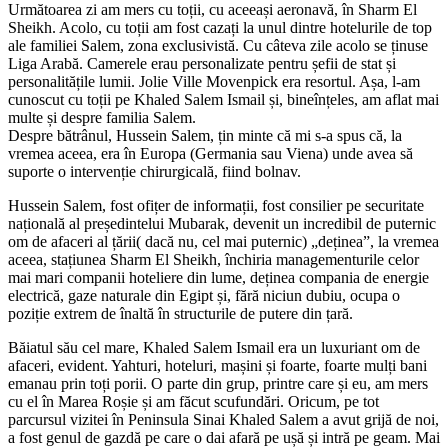
Următoarea zi am mers cu toții, cu aceeași aeronavă, în Sharm El
Sheikh. Acolo, cu toții am fost cazați la unul dintre hotelurile de top
ale familiei Salem, zona exclusivistă. Cu câteva zile acolo se ținuse
Liga Arabă. Camerele erau personalizate pentru șefii de stat și
personalitățile lumii. Jolie Ville Movenpick era resortul. Așa, l-am
cunoscut cu toții pe Khaled Salem Ismail și, bineînțeles, am aflat mai
multe și despre familia Salem.
Despre bătrânul, Hussein Salem, țin minte că mi s-a spus că, la
vremea aceea, era în Europa (Germania sau Viena) unde avea să
suporte o intervenție chirurgicală, fiind bolnav.
Hussein Salem, fost ofițer de informații, fost consilier pe securitate
națională al președintelui Mubarak, devenit un incredibil de puternic
om de afaceri al țării( dacă nu, cel mai puternic) „deținea”, la vremea
aceea, stațiunea Sharm El Sheikh, închiria managementurile celor
mai mari companii hoteliere din lume, deținea compania de energie
electrică, gaze naturale din Egipt și, fără niciun dubiu, ocupa o
poziție extrem de înaltă în structurile de putere din țară.
Băiatul său cel mare, Khaled Salem Ismail era un luxuriant om de
afaceri, evident. Yahturi, hoteluri, mașini și foarte, foarte mulți bani
emanau prin toți porii. O parte din grup, printre care și eu, am mers
cu el în Marea Roșie și am făcut scufundări. Oricum, pe tot
parcursul vizitei în Peninsula Sinai Khaled Salem a avut grijă de noi,
a fost genul de gazdă pe care o dai afară pe ușă și intră pe geam. Mai