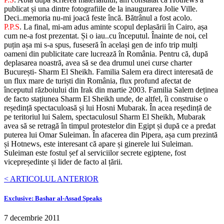
publicat și una dintre fotografiile de la inaugurarea Jolie Ville.
Deci..memoria nu-mi joacă feste încă. Bătrânul a fost acolo.
P.P.S
. La final, mi-am adus aminte scopul deplasării în Cairo, așa
cum ne-a fost prezentat. Și o iau..cu începutul. Înainte de noi, cel
puțin așa mi s-a spus, fuseseră în același gen de info trip mulți
oameni din publicitate care lucrează în România. Pentru că, după
deplasarea noastră, avea să se dea drumul unei curse charter
București- Sharm El Sheikh. Familia Salem era direct interesată de
un flux mare de turiști din România, flux profund afectat de
începutul războiului din Irak din martie 2003. Familia Salem deținea
de facto stațiunea Sharm El Sheikh unde, de altfel, îi construise o
reședință spectaculoasă și lui Hosni Mubarak. În acea reședință de
pe teritoriul lui Salem, spectaculosul Sharm El Sheikh, Mubarak
avea să se retragă în timpul protestelor din Egipt și după ce a predat
puterea lui Omar Suleiman. În afacerea din Pipera, așa cum prezintă
și Hotnews, este interesant că apare și ginerele lui Suleiman.
Suleiman este fostul șef al serviciilor secrete egiptene, fost
vicepreședinte și lider de facto al țării.
< ARTICOLUL ANTERIOR
Exclusive: Bashar al-Assad Speaks
7 decembrie 2011