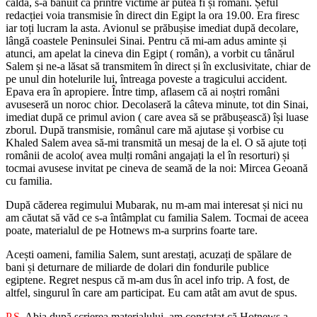
caldă, s-a bănuit că printre victime ar putea fi și români. Șeful
redacției voia transmisie în direct din Egipt la ora 19.00. Era firesc
iar toți lucram la asta. Avionul se prăbușise imediat după decolare,
lângă coastele Peninsulei Sinai. Pentru că mi-am adus aminte și
atunci, am apelat la cineva din Egipt ( român), a vorbit cu tânărul
Salem și ne-a lăsat să transmitem în direct și în exclusivitate, chiar de
pe unul din hotelurile lui, întreaga poveste a tragicului accident.
Epava era în apropiere. Între timp, aflasem că ai noștri români
avuseseră un noroc chior. Decolaseră la câteva minute, tot din Sinai,
imediat după ce primul avion ( care avea să se prăbușească) își luase
zborul. După transmisie, românul care mă ajutase și vorbise cu
Khaled Salem avea să-mi transmită un mesaj de la el. O să ajute toți
românii de acolo( avea mulți români angajați la el în resorturi) și
tocmai avusese invitat pe cineva de seamă de la noi: Mircea Geoană
cu familia.
După căderea regimului Mubarak, nu m-am mai interesat și nici nu
am căutat să văd ce s-a întâmplat cu familia Salem. Tocmai de aceea
poate, materialul de pe Hotnews m-a surprins foarte tare.
Acești oameni, familia Salem, sunt arestați, acuzați de spălare de
bani și deturnare de miliarde de dolari din fondurile publice
egiptene. Regret nespus că m-am dus în acel info trip. A fost, de
altfel, singurul în care am participat. Eu cam atât am avut de spus.
P.S
. Abia după scrierea materialului, am constatat că Hotnews a