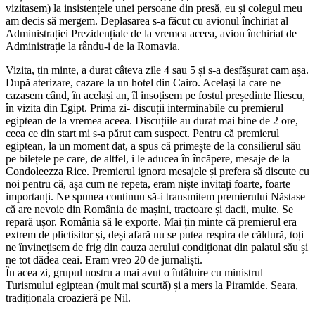
vizitasem) la insistențele unei persoane din presă, eu și colegul meu
am decis să mergem. Deplasarea s-a făcut cu avionul închiriat al
Administrației Prezidențiale de la vremea aceea, avion închiriat de
Administrație la rându-i de la Romavia.
Vizita, țin minte, a durat câteva zile 4 sau 5 și s-a desfășurat cam așa.
După aterizare, cazare la un hotel din Cairo. Același la care ne
cazasem când, în același an, îl insoțisem pe fostul președinte Iliescu,
în vizita din Egipt. Prima zi- discuții interminabile cu premierul
egiptean de la vremea aceea. Discuțiile au durat mai bine de 2 ore,
ceea ce din start mi s-a părut cam suspect. Pentru că premierul
egiptean, la un moment dat, a spus că primește de la consilierul său
pe bilețele pe care, de altfel, i le aducea în încăpere, mesaje de la
Condoleezza Rice. Premierul ignora mesajele și prefera să discute cu
noi pentru că, așa cum ne repeta, eram niște invitați foarte, foarte
importanți. Ne spunea continuu să-i transmitem premierului Năstase
că are nevoie din România de mașini, tractoare și dacii, multe. Se
repară ușor. România să le exporte. Mai țin minte că premierul era
extrem de plictisitor și, deși afară nu se putea respira de căldură, toți
ne învinețisem de frig din cauza aerului condiționat din palatul său și
ne tot dădea ceai. Eram vreo 20 de jurnaliști.
În acea zi, grupul nostru a mai avut o întâlnire cu ministrul
Turismului egiptean (mult mai scurtă) și a mers la Piramide. Seara,
tradiționala croazieră pe Nil.