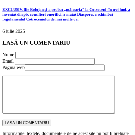
EXCLUSIV. Ilie Bolojan și-a probat „măiestria” la Cotroceni: în trei luni, a
inventat din pix consilieri onorifici, a mutat Diaspora, a schimbat
regulamentul Cotroceniului de mai multe ori
6 iulie 2025
LASĂ UN COMENTARIU
Nume
Email
Pagina web
Informațiile, textele, documentele de pe acest site nu pot fi preluate