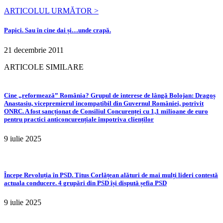
ARTICOLUL URMĂTOR >
Papici. Sau în cine dai și…unde crapă.
21 decembrie 2011
ARTICOLE SIMILARE
Cine „reformează” România? Grupul de interese de lângă Bolojan: Dragoș
Anastasiu, vicepremierul incompatibil din Guvernul României, potrivit
ONRC. A fost sancționat de Consiliul Concurenței cu 1,1 milioane de euro
pentru practici anticoncurențiale împotriva clienților
9 iulie 2025
Începe Revoluția în PSD. Titus Corlățean alături de mai mulți lideri contestă
actuala conducere. 4 grupări din PSD își dispută șefia PSD
9 iulie 2025