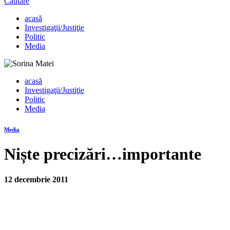
Căutare
acasă
Investigaţii/Justiţie
Politic
Media
acasă
Investigaţii/Justiţie
Politic
Media
Media
Niște precizări…importante
12 decembrie 2011