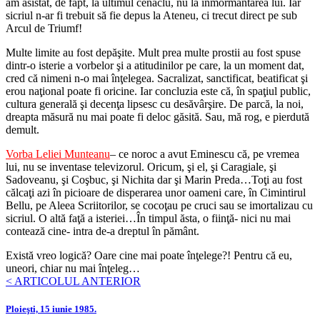
am asistat, de fapt, la ultimul cenaclu, nu la înmormântarea lui. Iar
sicriul n-ar fi trebuit să fie depus la Ateneu, ci trecut direct pe sub
Arcul de Triumf!
Multe limite au fost depăşite. Mult prea multe prostii au fost spuse
dintr-o isterie a vorbelor şi a atitudinilor pe care, la un moment dat,
cred că nimeni n-o mai înţelegea. Sacralizat, sanctificat, beatificat şi
erou naţional poate fi oricine. Iar concluzia este că, în spaţiul public,
cultura generală şi decenţa lipsesc cu desăvârşire. De parcă, la noi,
dreapta măsură nu mai poate fi deloc găsită. Sau, mă rog, e pierdută
demult.
Vorba Leliei Munteanu
– ce noroc a avut Eminescu c
ă, pe vremea
lui, nu se inventase televizorul. Oricum, şi el, şi Caragiale, şi
Sadoveanu, şi Coşbuc, şi Nichita dar şi Marin Preda…Toţi au fost
călcaţi azi în picioare de disperarea unor oameni care, în Cimintirul
Bellu, pe Aleea Scriitorilor,
se
cocoţau pe cruci sau se imortalizau cu
sicriul. O altă faţă a isteriei…În timpul ăsta, o fiinţă- nici nu mai
contează cine- intra de-a dreptul în pământ.
Există vreo logică? Oare cine mai poate înţelege?! Pentru că eu,
uneori, chiar nu mai înţeleg…
< ARTICOLUL ANTERIOR
Ploieşti, 15 iunie 1985.