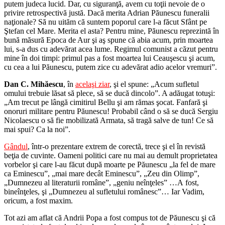
putem judeca lucid. Dar, cu siguranţă, avem cu toţii nevoie de o
privire retrospectivă justă. Dacă merita Adrian Păunescu funeralii
naţionale? Să nu uităm că suntem poporul care l-a făcut Sfânt pe
Ştefan cel Mare. Merita el asta? Pentru mine, Păunescu reprezintă în
bună măsură Epoca de Aur şi aş spune că abia acum, prin moartea
lui, s-a dus cu adevărat acea lume. Regimul comunist a căzut pentru
mine în doi timpi: primul pas a fost moartea lui Ceauşescu şi acum,
cu cea a lui Păunescu, putem zice cu adevărat adio acelor vremuri”.
Dan C. Mih
ăescu
, în
acelaşi ziar
, şi el spune: „Acum sufletul
omului trebuie lăsat să plece, să se ducă dincolo”. A adăugat totuşi:
„Am trecut pe lângă cimitirul Bellu şi am rămas şocat. Fanfară şi
onoruri militare pentru Păunescu! Probabil când o să se ducă Sergiu
Nicolaescu o să fie mobilizată Armata, să tragă salve de tun! Ce să
mai spui? Ca la noi”.
G
ândul
, într-o prezentare extrem de corectă, trece şi el în revistă
beţia de cuvinte. Oameni politici care nu mai au demult proprietatea
vorbelor şi care l-au făcut după moarte pe Păunescu „la fel de mare
ca Eminescu”, „mai mare decât Eminescu”, „Zeu din Olimp”,
„Dumnezeu al literaturii române”,
„geniu ne
înţeles
”
…A
fost,
bineînţeles, şi
„Dumnezeu al sufletului rom
ânesc
”… Iar Vadim,
oricum, a fost maxim.
Tot azi am aflat că Andrii Popa a fost compus tot de Păunescu şi că