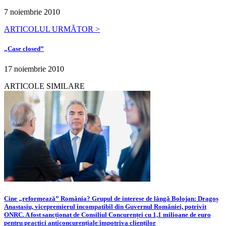
7 noiembrie 2010
ARTICOLUL URMĂTOR >
„Case closed”
17 noiembrie 2010
ARTICOLE SIMILARE
Cine „reformează” România? Grupul de interese de lângă Bolojan: Dragoș
Anastasiu, vicepremierul incompatibil din Guvernul României, potrivit
ONRC. A fost sancționat de Consiliul Concurenței cu 1,1 milioane de euro
pentru practici anticoncurențiale împotriva clienților