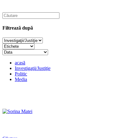
Filtrează după
acasă
Investigaţii/Justiţie
Politic
Media