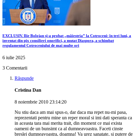
EXCLUSIV. Ilie Bolojan și-a probat „măiestria” la Cotroceni: în trei luni, a
inventat din pix consilieri onorifici, a mutat Diaspora, a schimbat
regulamentul Cotroceniului de mai multe ori
6 iulie 2025
3 Comentarii
Răspunde
Cristina Dan
8 noiembrie 2010 23:14:20
Nu stiu daca am mai spus-o, dar daca ma repet nu-mi pasa,
reprezentati pentru mine un reper moral si imi dati speranta ca
in aceasta tara mai merita trait, din moment ce mai exista
oameni de un bunsimt ca al dumneavoastra. Faceti cinste
breslei dumneavoastra, doamna! Va urez sanatate, si putere de