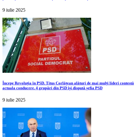
9 iulie 2025
Începe Revoluția în PSD. Titus Corlățean alături de mai mulți lideri contestă
actuala conducere. 4 grupări din PSD își dispută șefia PSD
9 iulie 2025