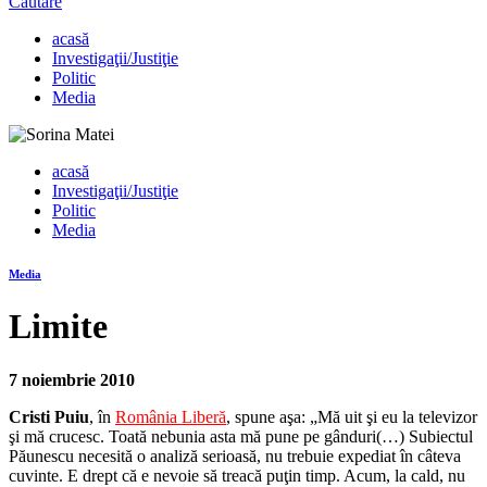
Căutare
acasă
Investigaţii/Justiţie
Politic
Media
acasă
Investigaţii/Justiţie
Politic
Media
Media
Limite
7 noiembrie 2010
Cristi Puiu
, în
România Liberă
, spune aşa: „Mă uit şi eu la televizor
şi mă crucesc. Toată nebunia asta mă pune pe
gânduri(…) Subiectul
Păunescu necesită o analiză serioasă, nu trebuie expediat în câteva
cuvinte. E drept că e nevoie să treacă puţin timp. Acum, la cald, nu