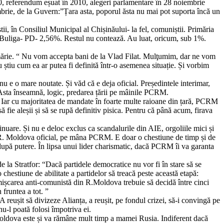
10, referendum eșuat în 2010, alegeri parlamentare în 28 noiembrie
mbrie, de la Guvern:”Țara asta, poporul ăsta nu mai pot suporta încă un
tii, în Consiliul Municipal al Chișinăului- la fel, comuniștii. Primăria
 Buliga- PD- 2,56%. Restul nu contează. Au luat, oricum, sub 1%.
imărie. “ Nu vom accepta bani de la Vlad Filat. Mulţumim, dar ne vom
u știu cum ea ar putea fi definită într-o asemenea situație. Și vorbim
nu e o mare noutate. Și văd că e deja oficial. Președintele interimar,
 Asta înseamnă, logic, predarea țării pe mâinile PCRM.
i. Iar cu majoritatea de mandate în foarte multe raioane din țară, PCRM
 fie aleșii și să se rupă definitiv pisica. Pentru că până acum, firava
inuare. Și nu e deloc exclus ca scandalurile din AIE, orgoliile mici și
ată R. Moldova oficial, pe mâna PCRM. E doar o chestiune de timp și de
 după putere. În lipsa unui lider charismatic, dacă PCRM îi va garanta
de la Stratfor: “Dacă partidele democratice nu vor fi în stare să se
hestiune de abilitate a partidelor să treacă peste această etapă:
mișcarea anti-comunistă din R.Moldova trebuie să decidă între cinci
 fruntea a tot. ”
A reușit să divizeze Alianța, a reușit, pe fondul crizei, să-i convingă pe
nu-l poată folosi împotriva ei.
 Moldova este și va rămâne mult timp a mamei Rusia. Indiferent dacă