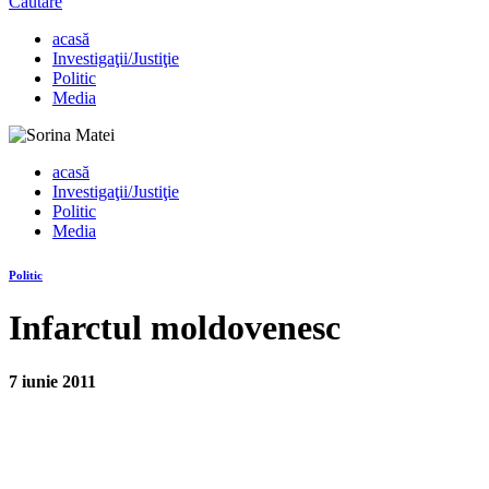
Căutare
acasă
Investigaţii/Justiţie
Politic
Media
acasă
Investigaţii/Justiţie
Politic
Media
Politic
Infarctul moldovenesc
7 iunie 2011