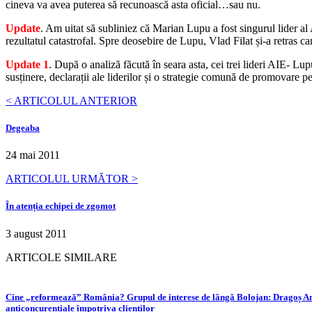
cineva va avea puterea să recunoască asta oficial…sau nu.
Update
. Am uitat să subliniez că Marian Lupu a fost singurul lider al 
rezultatul catastrofal. Spre deosebire de Lupu, Vlad Filat și-a retras 
Update 1
. După o analiză făcută în seara asta, cei trei lideri AIE- L
susținere, declarații ale liderilor și o strategie comună de promovare p
< ARTICOLUL ANTERIOR
Degeaba
24 mai 2011
ARTICOLUL URMĂTOR >
În atenția echipei de zgomot
3 august 2011
ARTICOLE SIMILARE
Cine „reformează” România? Grupul de interese de lângă Bolojan: Dragoș Anas
anticoncurențiale împotriva clienților