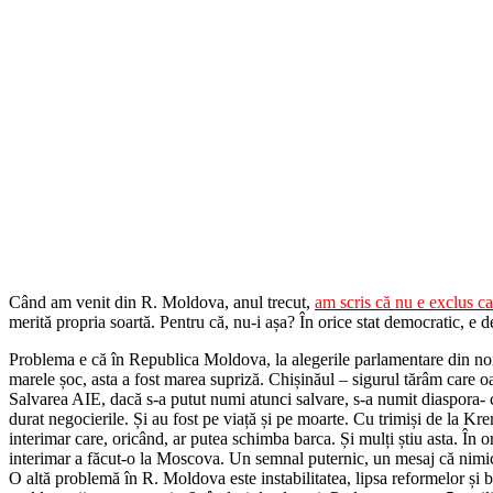
Când am venit din R. Moldova, anul trecut,
am scris că nu e exclus c
merită propria soartă. Pentru că, nu-i așa? În orice stat democratic, e 
Problema e că în Republica Moldova, la alegerile parlamentare din noie
marele șoc, asta a fost marea supriză. Chișinăul – sigurul tărâm care oa
Salvarea AIE, dacă s-a putut numi atunci salvare, s-a numit diaspora- c
durat negocierile. Și au fost pe viață și pe moarte. Cu trimiși de la Kr
interimar care, oricând, ar putea schimba barca. Și mulți știu asta. În or
interimar a făcut-o la Moscova. Un semnal puternic, un mesaj că nimic
O altă problemă în R. Moldova este instabilitatea, lipsa reformelor și b