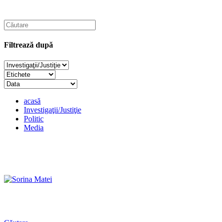
Filtrează după
acasă
Investigaţii/Justiţie
Politic
Media