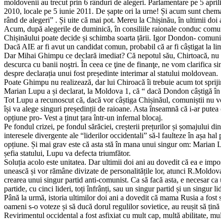
moldovenii au trecut prin 6 rânduri de alegeri. Parlamentare pe 5 apri
2010, locale pe 5 iunie 2011. De șapte ori la urne! Și acum sunt chema
rând de alegeri” . Și uite că mai pot. Mereu la Chișinău, în ultimii doi a
Acum, după alegerile de duminică, în consiliile raionale conduc comuniști
Chișinăului poate decide și schimba soarta țării. Igor Dondon- comu
Dacă AIE ar fi avut un candidat comun, probabil că ar fi câștigat la limi
Dar Mihai Ghimpu ce declară imediat? Că nepotul său, Chirtoacă, nu va
descurca cu banii noştri. În ceea ce ţine de finanţe, ne vom clarifica s
despre declarația unui fost președinte interimar al statului moldovean.
Poate Ghimpu nu realizează, dar lui Chiroacă îi trebuie acum tot sprijin
Marian Lupu a și declarat, la Moldova 1, că “ dacă Dondon câștigă în t
Tot Lupu a recunoscut că, dacă vor câștiga Chișinăul, comuniștii nu vo
își va alege singuri președinții de raioane. Asta înseamnă că i-ar putea 
opțiune pro- Vest a ținut țara într-un infernal blocaj.
Pe fondul crizei, pe fondul sărăciei, creșterii prețurilor și șomajului 
interesele divergente ale “liderilor occidentali” să-l faulteze în așa 
opțiune. Și mai grav este că asta stă în mana unui singur om: Marian Lu
șefia statului, Lupu va defecta triumfător.
Soluția acolo este unitatea. Dar ultimii doi ani au dovedit că ea e impos
unească și vor rămâne divizate de personalitățile lor, atunci R.Moldova
crearea unui singur partid anti-comunist. Ca să facă asta, e necesar c
partide, cu cinci lideri, toți înfrânți, sau un singur partid și un singur 
Până la urmă, istoria ultimilor doi ani a dovedit că mama Rusia a fost si
oameni s-o voteze și să ducă dorul regulilor sovietice, au reușit să țină 
Revirimentul occidental a fost asfixiat cu mult cap, multă abilitate, 