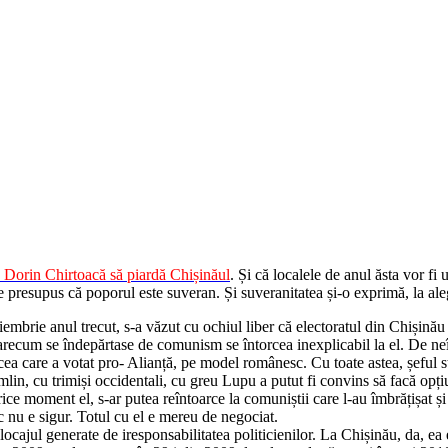
a Dorin Chirtoacă să piardă Chișinăul
. Și că localele de anul ăsta vor f
de presupus că poporul este suveran. Și suveranitatea și-o exprimă, la aleg
mbrie anul trecut, s-a văzut cu ochiul liber că electoratul din Chișinău 
recum se îndepărtase de comunism se întorcea inexplicabil la el. De neînț
ea care a votat pro- Alianță, pe model românesc. Cu toate astea, șeful st
emlin, cu trimiși occidentali, cu greu Lupu a putut fi convins să facă op
ice moment el, s-ar putea reîntoarce la comuniștii care l-au îmbrățișat și 
 nu e sigur. Totul cu el e mereu de negociat.
locajul generate de iresponsabilitatea politicienilor. La Chișinău, da, ea