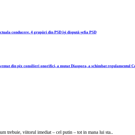
actuala conducere. 4 grupări din PSD își dispută șefia PSD
nventat din pix consilieri onorifici, a mutat Diaspora, a schimbat regulamentul 
m trebuie, viitorul imediat – cel putin – tot in mana lui sta..