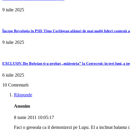
9 iulie 2025
Începe Revoluția în PSD. Titus Corlățean alături de mai mulți lideri contestă 
9 iulie 2025
EXCLUSIV. Ilie Bolojan și-a probat „măiestria” la Cotroceni: în trei luni, a i
6 iulie 2025
10 Comentarii
Răspunde
Anonim
8 iunie 2011 10:05:17
Faci o greseala ca il demonizezi pe Lupu. El a inclinat balanta cu