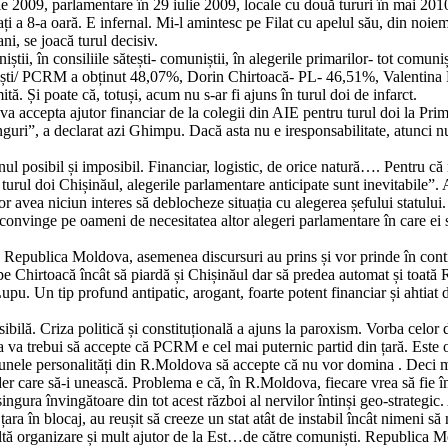
lie 2009, parlamentare în 29 iulie 2009, locale cu două tururi în mai 20
ți a 8-a oară. E infernal. Mi-l amintesc pe Filat cu apelul său, din noie
ni, se joacă turul decisiv.
i, în consiliile sătești- comuniștii, în alegerile primarilor- tot comuniș
niști/ PCRM a obținut 48,07%, Dorin Chirtoacă- PL- 46,51%, Valentina
tă. Și poate că, totuși, acum nu s-ar fi ajuns în turul doi de infarct.
 accepta ajutor financiar de la colegii din AIE pentru turul doi la Pr
inguri”, a declarat azi Ghimpu. Dacă asta nu e iresponsabilitate, atunci n
ul posibil și imposibil. Financiar, logistic, de orice natură…. Pentru că 
urul doi Chișinăul, alegerile parlamentare anticipate sunt inevitabile”.
r avea niciun interes să deblocheze situația cu alegerea șefului statulu
convinge pe oameni de necesitatea altor alegeri parlamentare în care ei să
din Republica Moldova, asemenea discursuri au prins și vor prinde în cont
hal pe Chirtoacă încât să piardă și Chișinăul dar să predea automat și to
pu. Un tip profund antipatic, arogant, foarte potent financiar și ahtiat
ibilă. Criza politică și constituțională a ajuns la paroxism. Vorba celor 
 va trebui să accepte că PCRM e cel mai puternic partid din țară. Este o c
a unele personalități din R.Moldova să accepte că nu vor domina . Deci 
lider care să-i unească. Problema e că, în R.Moldova, fiecare vrea să fie în
ngura învingătoare din tot acest război al nervilor întinși geo-strategic. 
țara în blocaj, au reușit să creeze un stat atât de instabil încât nimeni să 
multă organizare și mult ajutor de la Est…de către comuniști. Republica