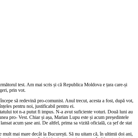
i următorul test. Am mai scris și că Republica Moldova e țara care-și
eri, prin vot.
începe să redevină pro-comunist. Anul trecut, acesta a fost, după vot,
eles pentru noi, justificabil pentru ei.
atului tot n-a putut fi impus. N-a avut suficiente voturi. Două luni au
țiunea pro- Vest. Chiar și așa, Marian Lupu este și acum președintele
lansat acum șase ani. De altfel, prima sa vizită oficială, ca șef de stat
 e mult mai mare decât la București. Să nu uitam că, în ultimii doi ani,