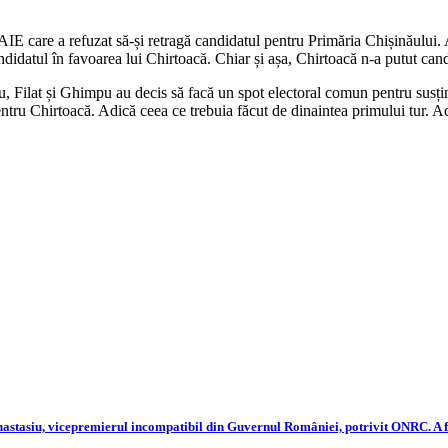
AIE care a refuzat să-și retragă candidatul pentru Primăria Chișinăului. 
candidatul în favoarea lui Chirtoacă. Chiar și așa, Chirtoacă n-a putut c
upu, Filat și Ghimpu au decis să facă un spot electoral comun pentru susț
entru Chirtoacă. Adică ceea ce trebuia făcut de dinaintea primului tur. Ac
tasiu, vicepremierul incompatibil din Guvernul României, potrivit ONRC. A fost