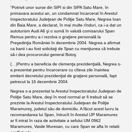
“Potrivit unor surse din SIPI si din SIPA Satu Mare, în
primavara acestui an, un condamnat încarcerat în Arestul
Inspectoratului Judeţean de Poliţie Satu Mare,
Negrea Ioan
din Baia Mare, a declarat, în mai multe rînduri, ca i-a dat un
autoturism Audi A6 şi o sumă în valută comisarului Span
Remus pentru a-i rezolva o graţiere personală la
Preşedinţia României în decembrie 2004. Negrea a afirmat
ca banii i-au fost solicitaţi de Span cu menţiunea că trebuie
să-i dea procurorului general Botoş
.
(…)Pentru a beneficia de clemenţa prezidenţială, Negrea s-
a prezentat pentru încarcerare cu cîteva zile înaintea
emiterii decretului prezidenţial de graţiere personală, fapt
petrecut la 16 decembrie 2004.
Negrea s-a prezentat la Arestul Inspectoratului Judeţean de
Poliţie Satu Mare, deşi în mod normal ar fi trebuit să se
prezinte la Arestul Inspectoratului Judeţean de Poliţie
Maramureş, judetul său de domiciliu. A făcut acest lucru la
recomandarea lui Span, întrucît în Arestul IJP Maramures
ar fi intrat în raza de activitate a sefului UM 0962
Maramures, Vasile Muresan, cu care Span se afla în relatii