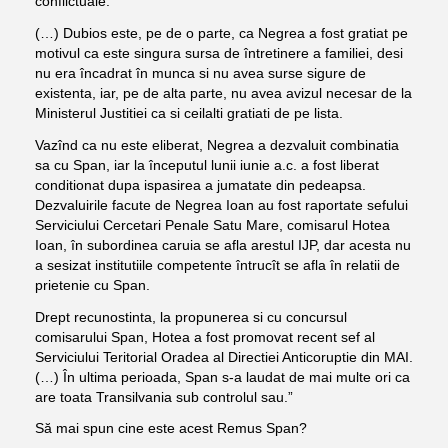
conflictuale.
(…) Dubios este, pe de o parte, ca Negrea a fost gratiat pe
motivul ca este singura sursa de întretinere a familiei, desi
nu era încadrat în munca si nu avea surse sigure de
existenta, iar, pe de alta parte, nu avea avizul necesar de la
Ministerul Justitiei ca si ceilalti gratiati de pe lista.
Vazînd ca nu este eliberat, Negrea a dezvaluit combinatia
sa cu Span, iar la începutul lunii iunie a.c. a fost liberat
conditionat dupa ispasirea a jumatate din pedeapsa.
Dezvaluirile facute de Negrea Ioan au fost raportate sefului
Serviciului Cercetari Penale Satu Mare, comisarul Hotea
Ioan, în subordinea caruia se afla arestul IJP, dar acesta nu
a sesizat institutiile competente întrucît se afla în relatii de
prietenie cu Span.
Drept recunostinta, la propunerea si cu concursul
comisarului Span, Hotea a fost promovat recent sef al
Serviciului Teritorial Oradea al Directiei Anticoruptie din MAI.
(…) În ultima perioada, Span s-a laudat de mai multe ori ca
are toata Transilvania sub controlul sau.”
Să mai spun cine este acest Remus Span?