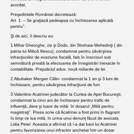
acordat,
Preşedintele României decretează:
Art. 1. – Se graţiază pedeapsa cu închisoarea aplicată
pentru”:
Şi de aici, îi descriu eu:
1.Mihai Gheorghe, zis şi Dodo, din Strehaia-Mehedinţi ( din
patria lui Mitică Iliescu), condamnat pentru săvărşirea
infracţiunilor de evaziune fiscală, fals în înscrisuri sub
semnătură privată la efectuarea de înregistrări inexacte în
contabilitate. Prejudiciul adus: nouă miliarde de lei.
2.Abubaker Mergan Călin- condamnat la 1 an şi 3 luni de
închisoare, pentru săvărşirea infracţiunii de furt.
3.Valentino Acatrinei-judecător la Curtea de Apel Bucureşti,
condamnat la cinci ani de închisoare pentru trafic de
influenţă, dare şi luare de mită- în dosarul „Mită pentru
magistraţi”. Presa scrie că Acatrinei a fost prins în flagrant
în timp ce lua mită, în urma unui denunţ făcut de avocata
Lidia Peter. Aceasta a afirmat că i-a dat bani lui Acatrinei
pentru favorizarea unui infractor anchetat într-un dosar