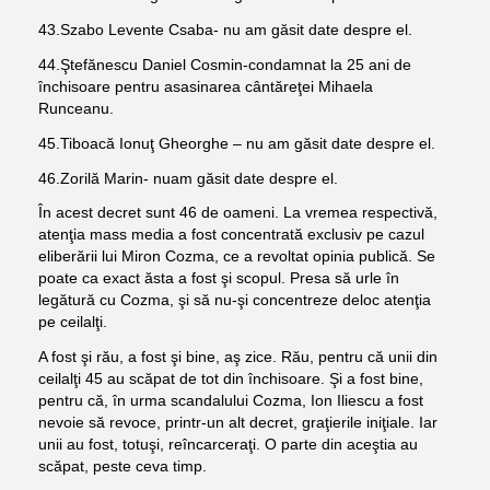
43.Szabo Levente Csaba- nu am găsit date despre el.
44.Ştefănescu Daniel Cosmin-condamnat la 25 ani de
închisoare pentru asasinarea cântăreţei Mihaela
Runceanu.
45.
Tiboacă Ionuţ Gheorghe
– nu am găsit date despre el.
46.Zorilă Marin- nuam găsit date despre el.
În acest decret sunt 46 de oameni. La vremea respectivă,
atenţia mass media a fost concentrată exclusiv pe cazul
eliberării lui Miron Cozma, ce a revoltat opinia publică. Se
poate ca exact ăsta a fost şi scopul. Presa să urle în
legătură cu Cozma, şi să nu-şi concentreze deloc atenţia
pe ceilalţi.
A fost şi rău, a fost şi bine, aş zice. Rău, pentru că unii din
ceilalţi 45 au scăpat de tot din închisoare. Şi a fost bine,
pentru că, în urma scandalului Cozma, Ion Iliescu a fost
nevoie să revoce, printr-un alt decret, graţierile iniţiale. Iar
unii au fost, totuşi, reîncarceraţi. O parte din aceştia au
scăpat, peste ceva timp.