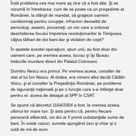
Însă problema cea mai mare aş zice că a fost alta. Şi se
rezumă în întrebarea: cum de se poate ca un preşedinte al
României, la sfârşit de mandat, să graţieze oameni
condamnaţi pentru corupţie, infractori deosebit de
periculoşi, asasini, proxeneţi, un om care a ordonat
deschiderea focului împotriva revoluţionarilor la Timişoara,
câţiva tâlhari de doi bani dar şi violatori de copii?
În spatele acestei operaţiuni, spun unii, au fost doar doi
oameni care, pe vremea aceea, lucrau şi îşi făceau
treburile murdare direct din Palatul Cotroceni.
Dumitru Iliescu era primul. Pe vremea aceea, consilier de
stat al lui Ion Iliescu. Al doilea, era nimeni altul decât
Cătălin
Voicu
, şi el consilier la Preşedinţia României, pe probleme
de siguranţă naţională şi pe o funcţie care s-a înfiinţat doar
pentru el: aceea de detaşat al SPP în CSAT.
Se spune că decretul 1164/2004 a fost, la vremea aceea,
ultimul lor mare tun. Şi asta pentru că, pentru fiecare
persoană eliberată, cei doi ar fi primit substanţiale sume de
bani. În unele cazuri, sumele ajungând zeci şi chiar şi o
sută de mii de euro.