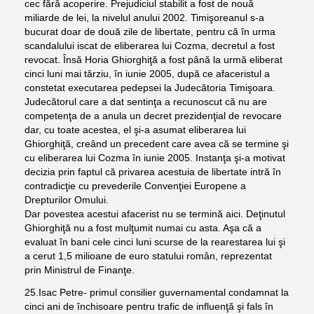
cec fără acoperire. Prejudiciul stabilit a fost de nouă
miliarde de lei, la nivelul anului 2002. Timişoreanul s-a
bucurat doar de două zile de libertate, pentru că în urma
scandalului iscat de eliberarea lui Cozma, decretul a fost
revocat. Însă Horia Ghiorghiţă a fost până la urmă eliberat
cinci luni mai târziu, în iunie 2005, după ce afaceristul a
constetat executarea pedepsei la Judecătoria Timişoara.
Judecătorul care a dat sentinţa a recunoscut că nu are
competenţa de a anula un decret prezidenţial de revocare
dar, cu toate acestea, el şi-a asumat eliberarea lui
Ghiorghiţă, creând un precedent care avea că se termine şi
cu eliberarea lui Cozma în iunie 2005. Instanţa şi-a motivat
decizia prin faptul că privarea acestuia de libertate intră în
contradicţie cu prevederile Convenţiei Europene a
Drepturilor Omului.
Dar povestea acestui afacerist nu se termină aici. Deţinutul
Ghiorghiţă nu a fost mulţumit numai cu asta. Aşa că a
evaluat în bani cele cinci luni scurse de la rearestarea lui şi
a cerut 1,5 milioane de euro statului român, reprezentat
prin Ministrul de Finanţe.
25.Isac Petre- primul consilier guvernamental condamnat la
cinci ani de închisoare pentru trafic de influenţă şi fals în