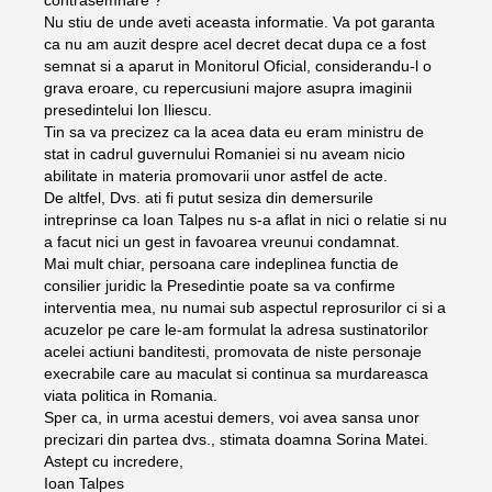
contrasemnare ?”
Nu stiu de unde aveti aceasta informatie. Va pot garanta
ca nu am auzit despre acel decret decat dupa ce a fost
semnat si a aparut in Monitorul Oficial, considerandu-l o
grava eroare, cu repercusiuni majore asupra imaginii
presedintelui Ion Iliescu.
Tin sa va precizez ca la acea data eu eram ministru de
stat in cadrul guvernului Romaniei si nu aveam nicio
abilitate in materia promovarii unor astfel de acte.
De altfel, Dvs. ati fi putut sesiza din demersurile
intreprinse ca Ioan Talpes nu s-a aflat in nici o relatie si nu
a facut nici un gest in favoarea vreunui condamnat.
Mai mult chiar, persoana care indeplinea functia de
consilier juridic la Presedintie poate sa va confirme
interventia mea, nu numai sub aspectul reprosurilor ci si a
acuzelor pe care le-am formulat la adresa sustinatorilor
acelei actiuni banditesti, promovata de niste personaje
execrabile care au maculat si continua sa murdareasca
viata politica in Romania.
Sper ca, in urma acestui demers, voi avea sansa unor
precizari din partea dvs., stimata doamna Sorina Matei.
Astept cu incredere,
Ioan Talpes