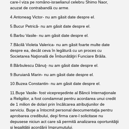
care-l viza pe româno-israelianul celebru Shimo Naor,
acuzat de contrabandă cu arme.
4.Antoneag Victor- nu am găsit date despre el.
5.Bucur Petrică- nu am găsit date despre el.
6.Barbu Vasile- nu am găsit date despre el.
7.Băcilă Violeta Valerica- nu am găsit foarte multe date
despre ea, decât ceva în legătură cu un proces cu
Societarea Naţională de Îmbunătăţiri Funciare Brăila.
8.Bărbulescu Dănuţ- nu am găsit date despre el.
9.Buruiană Marin- nu am găsit date despre el.
10.Buzea Constantin- nu am găsit date despre el.
11.Buşe Vasile- fost vicepreşedinte al Băncii Internaţionale
a Religiilor, a fost condamnat pentru acordarea unui credit
de 1 milion de dolari prin încălcarea atribuţiunilor de
serviciu. Buşe a întocmit personal deocumentaţia pentru
aprobarea credibului, deşi firma care-l solicitase nu
depusese niciun act care să permită analizarea oportunităţii
şi legalităţii acordării împrumutului.