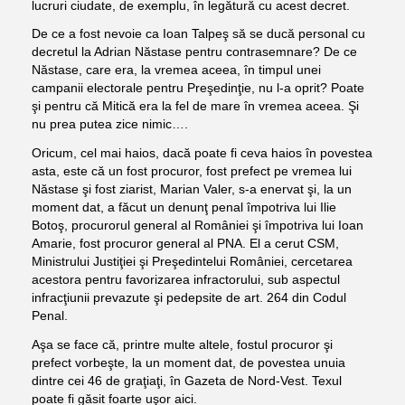
lucruri ciudate, de exemplu, în legătură cu acest decret.
De ce a fost nevoie ca Ioan Talpeş să se ducă personal cu
decretul la Adrian Năstase pentru contrasemnare? De ce
Năstase, care era, la vremea aceea, în timpul unei
campanii electorale pentru Preşedinţie, nu l-a oprit? Poate
şi pentru că Mitică era la fel de mare în vremea aceea. Şi
nu prea putea zice nimic….
Oricum, cel mai haios, dacă poate fi ceva haios în povestea
asta, este că un fost procuror, fost prefect pe vremea lui
Năstase şi fost ziarist, Marian Valer, s-a enervat şi, la un
moment dat, a făcut un denunţ penal împotriva lui Ilie
Botoş, procurorul general al României şi împotriva lui Ioan
Amarie, fost procuror general al PNA. El a cerut CSM,
Ministrului Justiţiei şi Preşedintelui României, cercetarea
acestora pentru favorizarea infractorului, sub aspectul
infracţiunii prevazute şi pedepsite de art. 264 din Codul
Penal.
Aşa se face că, printre multe altele, fostul procuror şi
prefect vorbeşte, la un moment dat, de povestea unuia
dintre cei 46 de graţiaţi, în Gazeta de Nord-Vest. Texul
poate fi găsit foarte uşor aici.