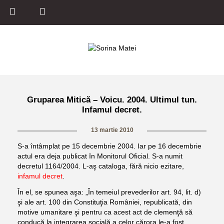
Gruparea Mitică – Voicu. 2004. Ultimul tun.
Infamul decret.
13 martie 2010
S-a întâmplat pe 15 decembrie 2004. Iar pe 16 decembrie
actul era deja publicat în Monitorul Oficial. S-a numit
decretul 1164/2004. L-aş cataloga, fără nicio ezitare,
infamul decret
.
În el, se spunea aşa: „În temeiul prevederilor art. 94, lit. d)
şi ale art. 100 din Constituţia României, republicată, din
motive umanitare şi pentru ca acest act de clemenţă să
conducă la integrarea socială a celor cărora le-a fost