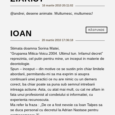
16 martie 2010 20:11:02
@andrei, desene animate. Multumesc, multumesc!
RĂSPUNDE
IOAN
20 martie 2010 17:36:18
Stimata doamna Sorina Matei,
“Gruparea Mitica-Voicu.2004. Ultimul tun. Infamul decret”
reprezinta, cel putin pentru mine, un inceput in materie de
deontologie.
Spun – inceput – din motive ce se sustin prin chiar limitele
abordarii, permitandu-mi sa ma exprim si asupra
continuarii unei practici ce nu are nimic cu un demers
corect, ba chiar poate sa puna sub semnul intrebarii
intreaga actiune. Asta, cu atat mai mult, cu cat ne aflam in
fata unui profesionist al condeiului si informatiei, cu
experienta recunoscuta.
Ma refer la fraza : „De ce a fost nevoie ca Ioan Talpes sa
se duca personal cu decretul la Adrian Nastase pentru