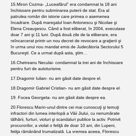
15.Miron Cozma- „Luceafărul” era condamnat la 18 ani
închisoare pentru subminarea puterii de stat. Era al
patrulea român din istorie care primea o asemenea
încadrare. După mareşalul Ioan Antonescu şi Nicolae şi
Elena Creauşescu. Când a fost eliberat, în 2004, executase
doar 7 ani şi 11 luni. După două zile de la eliberare, era
reîncarcerat printr-un nou decret de revocare a graţierii şi
în urma unui nou mandat emis de Judecătoria Sectorului 5
Bucureşti. Ce a urmat după asta, ştim…
16.Chetreanu Neculai- condamnat la trei ani de închisoare
pentru furt de autoturisme.
17.Dragomir Iulian- nu am găsit date despre el.
18.Dragomir Gabriel Cristian- nu am găsit date despre el.
19. Focea Georgeta- nu am găsit date despre ea.
20.Florescu Marin-unul dintre cei mai cunoscuţi şi temuţi
infractori din lumea interlopă a Văii Jiului, cu nenumărate
tâlhării, furturi, violuri şi scandaluri publice la activ. Potrivit
procurorilor, a violat o fetiţă de doar 10 ani, din Lupeni,
fetiţa rămânând trumatizată. La vremea aceea, Florescu