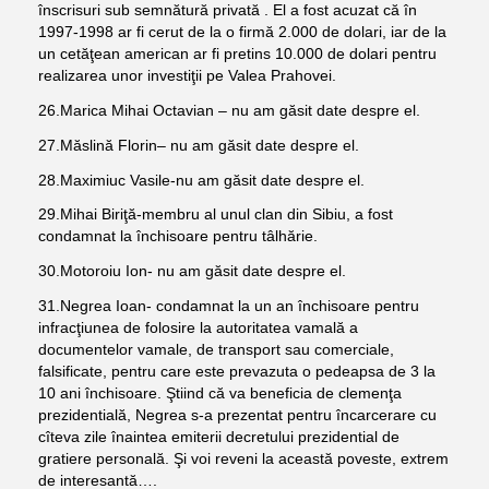
înscrisuri sub semnătură privată . El a fost acuzat că în
1997-1998 ar fi cerut de la o firmă 2.000 de dolari, iar de la
un cetăţean american ar fi pretins 10.000 de dolari pentru
realizarea unor investiţii pe Valea Prahovei.
26.Marica Mihai Octavian – nu am găsit date despre el.
27.
Măslină Florin
– nu am găsit date despre el.
28.Maximiuc Vasile-nu am găsit date despre el.
29.
Mihai Biriţă
-membru al unul clan din Sibiu, a fost
condamnat la închisoare pentru tâlhărie.
30.Motoroiu Ion- nu am găsit date despre el.
31.Negrea Ioan- condamnat la un an închisoare pentru
infracţiunea de folosire la autoritatea vamală a
documentelor vamale, de transport sau comerciale,
falsificate, pentru care este prevazuta o pedeapsa de 3 la
10 ani închisoare. Ştiind că va beneficia de clemenţa
prezidentială, Negrea s-a prezentat pentru încarcerare cu
cîteva zile înaintea emiterii decretului prezidential de
gratiere personală. Şi voi reveni la această poveste, extrem
de interesantă….