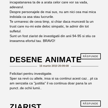
incapatanarea ta de a arata celor care vor sa vada,
adevarul.
Despre personajele de mai sus, nu am nici cea mai mica
indoiala ca asa stau lucrurile.
Te urmaresc de ceva timp, si chiar daca muncesti la un
trust care nu-mi este deloc simpatic, te admir din tot
sufletul.
Sunt un fost ziarist de investigatii din anii 94-95 si stiu ce
inseamna efortul tau. BRAVO!
RĂSPUNDE
DESENE ANIMATE
16 martie 2010 20:09:08
Felicitari pentru investigatie.
Sper sa revii cu altele, insa si sa continui acest caz…pt ca
am senzatia ca "justitia" il va continua doar pana la un
punct..de ochii lumii..
RĂSPUNDE
ZIARIST