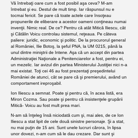
Vă întrebaţi oare cum a fost posibil aşa ceva? M-am
întrebat şi eu. Destul de mult timp. Iar răspunsul nu e
tocmai fericit. Se pare că toate actele care însoţeau
propunerile de eliberare a acestor oameni conţineau numai
invenţii. Nimic real. De ce? Pentru că atât Mitică Iliescu, cât
şi Cătălin Voicu controlau sistemul, reţeaua. Pe câteva
paliere: juridic, economic şi politic. De la procurorul general
al României, Ilie Botoş, la şeful PNA, la UM 0215, până la
unul dintre miniştrii de Intene. Aşa că un accept din partea
Administraţiei Naţionale a Penitenciarelor a fost, pentru ei,
un mezelic. Iar avizul din partea Ministerului Justiţiei nici n-a
mai existat. Toţi cei 46 au fost prezentaţi preşedintelui
României de atunci, cât se pare că şi premierului, având un
comportament ireproşabil.
Ion Iliescu a semnat. Poate şi pentru că, în acea listă, era
Miron Cozma. Sau poate şi pentru că insistenţele grupării
Mitică- Voicu au fost mult prea mari.
N-am să înţeleg însă niciodată cum şi, mai ales, de ce Ion
Iliescu a stat lipit de cele două sinistre personaje. Şi a stat,
nu mai puţin de 15 ani. Sunt unele lucruri cărora, în lipsa
unor dovezi, n-am cum să le dau crezare. Dar sunt şi