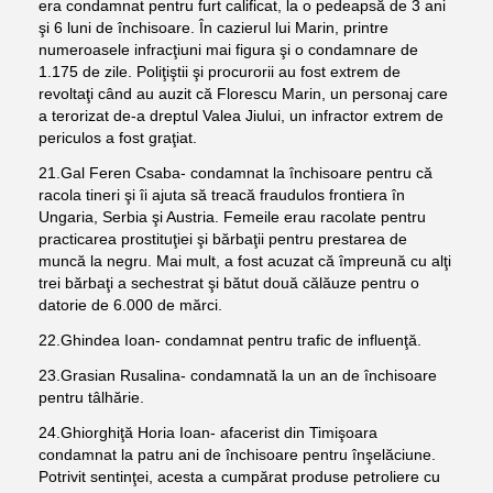
era condamnat pentru furt calificat, la o pedeapsă de 3 ani
şi 6 luni de închisoare. În cazierul lui Marin, printre
numeroasele infracţiuni mai figura şi o condamnare de
1.175 de zile. Poliţiştii şi procurorii au fost extrem de
revoltaţi când au auzit că Florescu Marin, un personaj care
a terorizat de-a dreptul Valea Jiului, un infractor extrem de
periculos a fost graţiat.
21.Gal Feren Csaba- condamnat la închisoare pentru că
racola tineri şi îi ajuta să treacă fraudulos frontiera în
Ungaria, Serbia şi Austria. Femeile erau racolate pentru
practicarea prostituţiei şi bărbaţii pentru prestarea de
muncă la negru. Mai mult, a fost acuzat că împreună cu alţi
trei bărbaţi a sechestrat şi bătut două călăuze pentru o
datorie de 6.000 de mărci.
22.Ghindea Ioan- condamnat pentru trafic de influenţă.
23.Grasian Rusalina- condamnată la un an de închisoare
pentru tâlhărie.
24.Ghiorghiţă Horia Ioan- afacerist din Timişoara
condamnat la patru ani de închisoare pentru înşelăciune.
Potrivit sentinţei, acesta a cumpărat produse petroliere cu