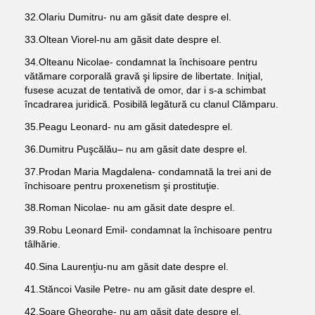
32.Olariu Dumitru- nu am găsit date despre el.
33.Oltean Viorel-nu am găsit date despre el.
34.Olteanu Nicolae- condamnat la închisoare pentru
vătămare corporală gravă şi lipsire de libertate. Iniţial,
fusese acuzat de tentativă de omor, dar i s-a schimbat
încadrarea juridică. Posibilă legătură cu clanul Clămparu.
35.Peagu Leonard- nu am găsit datedespre el.
36.
Dumitru Puşcălău
– nu am găsit date despre el.
37.Prodan Maria Magdalena- condamnată la trei ani de
închisoare pentru proxenetism şi prostituţie.
38.Roman Nicolae- nu am găsit date despre el.
39.Robu Leonard Emil- condamnat la închisoare pentru
tâlhărie.
40.Sina Laurenţiu-nu am găsit date despre el.
41.Stăncoi Vasile Petre- nu am găsit date despre el.
42.Soare Gheorghe- nu am găsit date despre el.