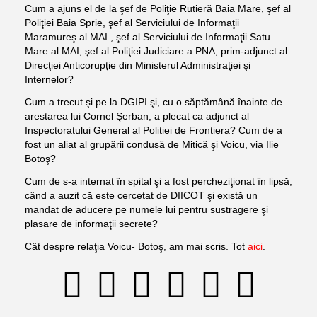
Cum a ajuns el de la şef de Poliţie Rutieră Baia Mare, şef al
Poliţiei Baia Sprie, şef al Serviciului de Informaţii
Maramureş al MAI , şef al Serviciului de Informaţii Satu
Mare al MAI, şef al Poliţiei Judiciare a PNA, prim-adjunct al
Direcţiei Anticorupţie din Ministerul Administraţiei şi
Internelor?
Cum a trecut şi pe la DGIPI şi, cu o săptămână înainte de
arestarea lui Cornel Şerban, a plecat ca adjunct al
Inspectoratului General al Politiei de Frontiera? Cum de a
fost un aliat al grupării condusă de Mitică şi Voicu, via Ilie
Botoş?
Cum de s-a internat în spital şi a fost percheziţionat în lipsă,
când a auzit că este cercetat de DIICOT şi există un
mandat de aducere pe numele lui pentru sustragere şi
plasare de informaţii secrete?
Cât despre relaţia Voicu- Botoş, am mai scris. Tot
aici
.