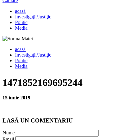
Căutare
acasă
Investigaţii/Justiţie
Politic
Media
acasă
Investigaţii/Justiţie
Politic
Media
1471852169695244
15 iunie 2019
LASĂ UN COMENTARIU
Nume
Email