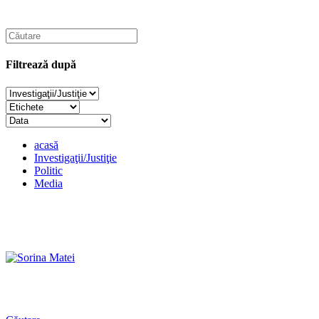
Filtrează după
acasă
Investigaţii/Justiţie
Politic
Media