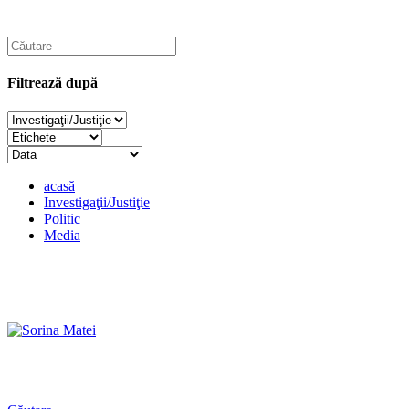
Filtrează după
acasă
Investigaţii/Justiţie
Politic
Media