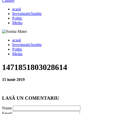
Căutare
acasă
Investigaţii/Justiţie
Politic
Media
acasă
Investigaţii/Justiţie
Politic
Media
1471851803028614
15 iunie 2019
LASĂ UN COMENTARIU
Nume
Email