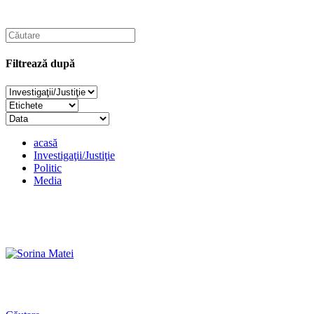
Filtrează după
acasă
Investigaţii/Justiţie
Politic
Media