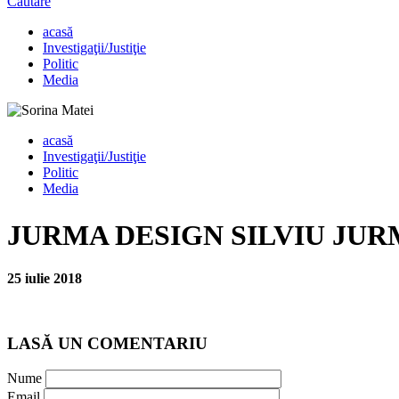
Căutare
acasă
Investigaţii/Justiţie
Politic
Media
acasă
Investigaţii/Justiţie
Politic
Media
JURMA DESIGN SILVIU JURM
25 iulie 2018
LASĂ UN COMENTARIU
Nume
Email