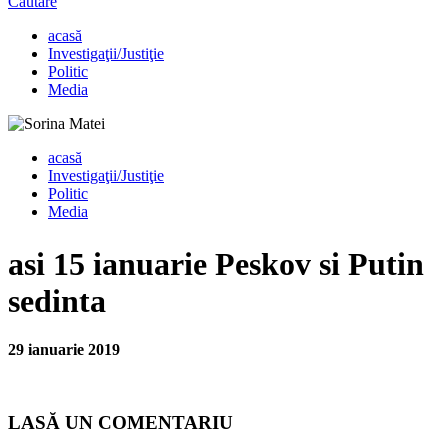
Căutare
acasă
Investigaţii/Justiţie
Politic
Media
acasă
Investigaţii/Justiţie
Politic
Media
asi 15 ianuarie Peskov si Putin
sedinta
29 ianuarie 2019
LASĂ UN COMENTARIU