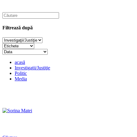
Filtrează după
acasă
Investigaţii/Justiţie
Politic
Media