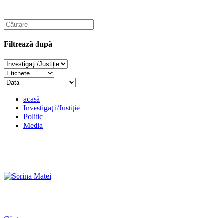
Filtrează după
acasă
Investigaţii/Justiţie
Politic
Media