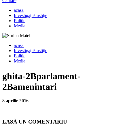
Căutare
acasă
Investigaţii/Justiţie
Politic
Media
acasă
Investigaţii/Justiţie
Politic
Media
ghita-2Bparlament-
2Bamenintari
8 aprilie 2016
LASĂ UN COMENTARIU