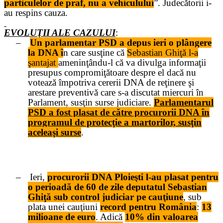
particulelor de praf, nu a vehiculului
”. Judecătorii i-
au respins cauza.
EVOLUŢII ALE CAZULUI
:
–
Un parlamentar PSD a depus ieri o plângere
la DNA î
n care susţine că
Sebastian Ghiţă l-a
şantajat
ameninţându-l că va divulga informaţii
presupus compromiţătoare despre el dacă nu
votează împotriva cererii DNA de reţinere şi
arestare preventivă care s-a discutat miercuri în
Parlament, susţin surse judiciare.
Parlamentarul
PSD a fost plasat de către procurorii DNA în
programul de protecţie a martorilor, susţin
aceleaşi surse
.
–
Ieri,
procurorii DNA Ploieşti l-au plasat pentru
o perioadă de 60 de zile deputatul Sebastian
Ghiţă sub control judiciar pe cauţiune
, sub
plata unei cauţiuni
record pentru România
:
13
milioane de euro
. Adică
10% din valoarea