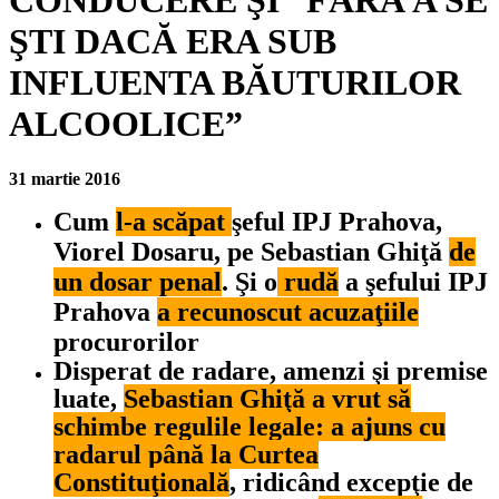
CONDUCERE ŞI “FĂRĂ A SE
ŞTI DACĂ ERA SUB
INFLUENTA BĂUTURILOR
ALCOOLICE”
31 martie 2016
Cum
l-a scăpat
şeful IPJ Prahova,
Viorel Dosaru, pe Sebastian Ghiţă
de
un dosar penal
. Şi o
rudă
a şefului IPJ
Prahova
a recunoscut acuzaţiile
procurorilor
Disperat de radare, amenzi şi premise
luate,
Sebastian Ghiţă a vrut să
schimbe regulile legale: a ajuns cu
radarul până la Curtea
Constituţională
, ridicând excepţie de