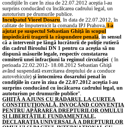
condiţiile în care în ziua de 22.07.2012 aceştia l-au
surprins conducând cu încălcarea cadrului legal, un
autoturism pe drumurile publice.
Inculpatul Viorel Dosaru
, în data de 22.07.2012, în
calitate de împuternicit la comanda IPJ Prahova,
l-a
ajutat pe suspectul Sebastian Ghiţă în scopul
împiedicării tragerii la răspundere penală
,
în sensul
că a intervenit pe lângă lucrătorii de poliţie rutieră
din cadrul Biroului DN 1 pentru ca aceştia să nu
dispună măsurile legale, respectiv constatarea
comiterii unei infracţiuni la regimul circulaţiei
( în
perioada 22.02.2012- 18.08.2012 Sebastian Ghiţă
având suspendată exercitarea dreptului de a conduce
autovehicule)
şi întocmirea dosarului penal în
condiţiile în care în ziua de 22.07.2012 aceştia l-au
surprins conducând cu încălcarea cadrului legal, un
autoturism pe drumurile publice
”.
GHIŢĂ A AJUNS CU RADARUL LA CURTEA
CONSTITUŢIONALĂ, INVOCÂND CONVENŢIA
PENTRU APĂRAREA DREPTURILOR OMULUI
ŞI LIBERTĂŢILE FUNDAMENTALE,
DECLARAŢIA UNIVERSALĂ A DREPTURILOR