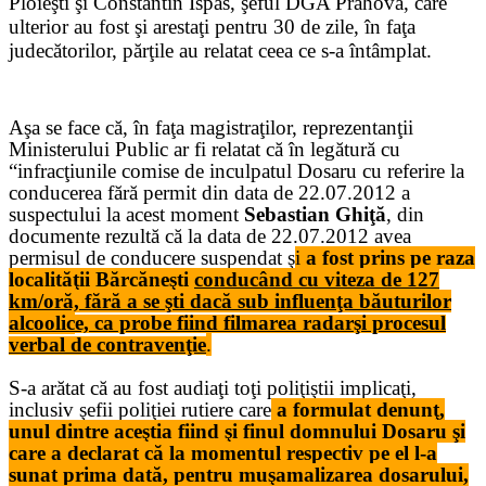
Ploieşti şi Constantin Ispas, şeful DGA Prahova, care
ulterior au fost şi arestaţi pentru 30 de zile, în faţa
judecătorilor, părţile au relatat ceea ce s-a întâmplat.
Aşa se face că, în faţa magistraţilor, reprezentanţii
Ministerului Public ar fi relatat că în legătură cu
“infracţiunile comise de inculpatul Dosaru cu referire la
conducerea fără permit din data de 22.07.2012 a
suspectului la acest moment
Sebastian Ghiţă
, din
documente rezultă că la data de 22.07.2012 avea
permisul de conducere suspendat ş
i
a fost prins pe raza
localităţii Bărcăneşti
conducând cu viteza de 127
km/oră, fără a se şti dacă sub influenţa băuturilor
alcoolic
e, ca probe fiind filmarea radar
şi procesul
verbal de contravenţie
.
S-a arătat că au fost audiaţi toţi poliţiştii implicaţi,
inclusiv şefii poliţiei rutiere care
a formulat denunţ,
unul dintre aceştia fiind şi finul domnului Dosaru şi
care a declarat că la momentul respectiv pe el l-a
sunat prima dată, pentru muşamalizarea dosarului,