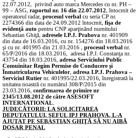
22.07.2012, privind auto marca Mercedes cu nr. PH –
99 – ASG,
raportul nr. 16 din 22.07.2012
, întocmit de
operatorul radar,
procesul verbal
cu seria CP nr.
2274366 din data de 24.09.2012 întocmit,
fişa de
evidenţă auto
pentru CNP aparţinând numitului
Sebastian Ghiţă,
adresele I.P.J. Prahova
nr. 401909
din data de 16.03.2016, cu nr. 154276 din 18.03.2016
şi cu nr. 401995 din 21.03.2016 ,
procesul verbal
nr.
65/P/2016 din 18.03.2016,
adresa I.P.J. Constanţa nr.
43754 din 18.03.2016,
adresa Serviciului Public
Comuinitar Regim Permise de Conducere şi
Înmatricularea Vehiculelor
,
adresa I.P.J. Prahova –
Serviciul Rutier
nr. 401995/22.03.2016, înregistrată la
unitatea noastră cu numărul 308/P/2015 din
23.03.2016,
confirmarea de primire nr
2345/13.08.2012 de către ASESOFT
INTERNATIONAL
.
JUDECĂTORII: LA SOLICITAREA
DEPUTATULUI, ŞEFUL IPJ PRAHOVA, L-A
AJUTAT PE SEBASTIAN GHIŢĂ SĂ NU AIBĂ
DOSAR PENAL