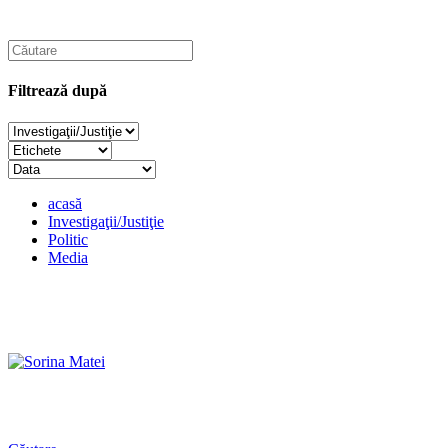
Filtrează după
acasă
Investigaţii/Justiţie
Politic
Media