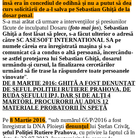
însă era în concediul de odihnă şi nu a putut să dea
curs solicitării de a-l salva pe Sebastian Ghiţă de la
dosar penal
.
S-a mai arătat că urmare a intervenţiilor şi presiunilor
făcute de inculpatul Dosaru (
foto mai jos
),
Sebastian
Ghiţă a fost lăsat să plece, s-a făcut ulterior o adresă
către SC ASESOFT INTERNATIONAL SA pe
numele căreia era înregistrată maşina şi s-a
comunicat că a condus o altă persoană, încercându-
se astfel protejarea lui Sebastian Ghiţă, dosarul
urmându-şi cursul, la finalizarea cercetărilor
urmând să fie trase la răspundere toate persoanele
vinovate
”.
DE 8 MARTIE 2016: GHIŢĂ A FOST DENUNŢAT
DE ŞEFUL POLIŢIEI RUTIERE PRAHOVA, DE
RUDA ŞEFULUI IPJ, DAR ŞI DE ALŢI 4
MARTORI. PROCURORII AU ADUS 12
MATERIALE PROBATORII ÎN SPEŢĂ
Pe
8 Martie 2016
, “sub numărul 65/P/2016 a fost
înregistrat la DNA Ploieşti
denunţul
lui Ştefan Crivăţ,
şeful Poliţiei Rutiere Prahova
, cu privire la faptul că în