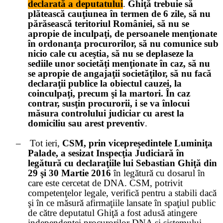
declarată a deputatului
.
Ghiţă trebuie să
plătească cauţiunea în termen de 6 zile, să nu
părăsească teritoriul României, să nu se
apropie de inculpaţi, de persoanele menţionate
în ordonanţa procurorilor, să nu comunice sub
nicio cale cu aceştia, să nu se deplaseze la
sediile unor societăţi menţionate în caz, să nu
se apropie de angajaţii societăţilor, să nu facă
declaraţii publice la obiectul cauzei, la
coinculpaţi, precum şi la martori. În caz
contrar, susţin procurorii, i se va înlocui
măsura controlului judiciar cu arest la
domiciliu sau arest preventiv
.
–
Tot ieri,
CSM, prin vicepreşedintele Luminiţa
Palade, a sesizat Inspecţia Judiciară în
legătură cu declaraţiile lui Sebastian Ghiţă din
29 şi 30 Martie 2016
în legătură cu dosarul în
care este cercetat de DNA. CSM, potrivit
competenţelor legale, verifică pentru a stabili dacă
şi în ce măsură afirmaţiile lansate în spaţiul public
de către deputatul Ghiţă a fost adusă atingere
independenţei procurorilor DNA şi sistemului