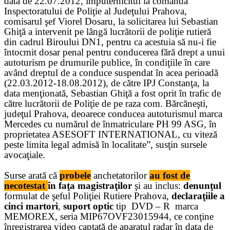
data de 22.07.2012, împuternicitul la comanda
Inspectoratului de Poliţie al Judeţului Prahova,
comisarul şef Viorel Dosaru, la solicitarea lui Sebastian
Ghiţă a intervenit pe lângă lucrătorii de poliţie rutieră
din cadrul Biroului DN1, pentru ca acestuia să nu-i fie
întocmit dosar penal pentru conducerea fără drept a unui
au
to
turism pe drumurile publice, în condiţiile în care
având dreptul de a conduce suspendat în acea perioadă
(22.03.2012-18.08.2012), de către IPJ Constanţa, la
data menţionată, Sebastian Ghiţă a fost oprit în trafic de
către lucrătorii de Poliţie de pe raza com. Bărcăneşti,
judeţul Prahova, deoarece conducea autoturismul marca
Mercedes cu numărul de înmatriculare PH 99 ASG, în
proprietatea ASESOFT INTERNATIONAL, cu viteză
peste limita legal admisă în localitate”, susţin sursele
avocaţiale.
Surse arată că
probele
anchetatorilor
au fost de
necotestat
în faţa magistraţilor
şi au inclus:
denunţul
formulat de şeful Poliţiei Rutiere Prahova,
declaraţiile a
cinci martori
,
suport optic
tip DVD – R marca
MEMOREX, seria MIP67OVF23015944, ce conţine
înregistrarea video captată de aparatul radar în data de