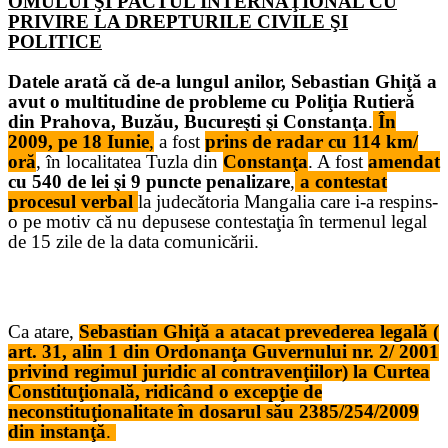
OMULUI ŞI PACTUL INTERNAŢIONAL CU
PRIVIRE LA DREPTURILE CIVILE ŞI
POLITICE
Datele arată că de-a lungul anilor, Sebastian Ghiţă a
avut o multitudine de probleme cu Poliţia Rutieră
din Prahova, Buzău, Bucureşti şi Constanţa
.
În
2009, pe 18 Iunie
,
a fost
prins de radar cu 114 km/
oră
, în localitatea Tuzla din
Constanţa
. A fost
amendat
cu 540 de lei şi 9 puncte penalizare
,
a contestat
procesul verbal
la judecătoria Mangalia care i-a respins-
o pe motiv că nu depusese contestaţia în termenul legal
de 15 zile de la data comunicării.
Ca atare,
Sebastian Ghiţă a atacat prevederea legală (
art. 31, alin 1 din Ordonanţa Guvernului nr. 2/ 2001
privind regimul juridic al contravenţiilor) la Curtea
Constituţională, ridicând o excepţie de
neconstituţionalitate în dosarul său 2385/254/2009
din instanţă
.