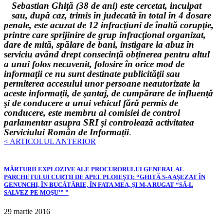
Sebastian Ghiţă (38 de ani) este cercetat, inculpat
sau, după caz, trimis în judecată în total în 4 dosare
penale, este acuzat de 12 infracţiuni de înaltă corupţie,
printre care sprijinire de grup infracţional organizat,
dare de mită, spălare de bani, instigare la abuz în
serviciu având drept consecinţă obţinerea pentru altul
a unui folos necuvenit, folosire în orice mod de
informaţii ce nu sunt destinate publicităţii sau
permiterea accesului unor persoane neautorizate la
aceste informaţii, de şantaj, de cumpărare de influenţă
şi de conducere a unui vehicul fără permis de
conducere, este membru al comisiei de control
parlamentar asupra SRI şi controlează activitatea
Serviciului Român de Informaţii
.
< ARTICOLUL ANTERIOR
MĂRTURII EXPLOZIVE ALE PROCURORULUI GENERAL AL
PARCHETULUI CURTII DE APEL PLOIEŞTI: “GHITĂ S-A AŞEZAT ÎN
GENUNCHI, ÎN BUCĂTĂRIE, ÎN FATA MEA, ŞI M-A RUGAT “SĂ-L
SALVEZ PE MOŞU’” ”
29 martie 2016