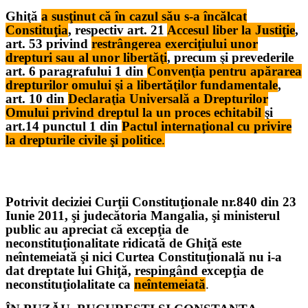
Ghiţă
a susţinut că în cazul său s-a încălcat
Constituţia
, respectiv art. 21
Accesul liber la Justiţie
,
art. 53 privind
restrângerea exerciţiului unor
drepturi sau al unor libertăţi
, precum şi prevederile
art. 6 paragrafului 1 din
Convenţia pentru apărarea
drepturilor omului şi a libertăţilor fundamentale
,
art. 10 din
Declaraţia Universală a Drepturilor
Omului privind dreptul la un proces echitabil
şi
art.14 punctul 1 din
Pactul internaţional cu privire
la drepturile civile şi politice
.
Potrivit deciziei Curţii Constituţionale nr.840 din 23
Iunie 2011, şi judecătoria Mangalia, şi ministerul
public au apreciat că excepţia de
neconstituţionalitate ridicată de Ghiţă este
neîntemeiată şi nici Curtea Constituţională nu i-a
dat dreptate lui Ghiţă, respingând excepţia de
neconstituţiolalitate ca
neîntemeiată
.