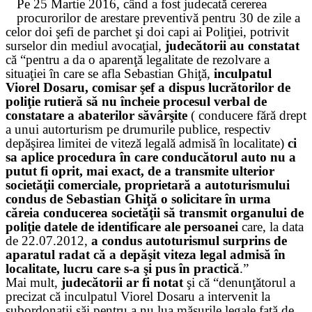
Pe 25 Martie 2016, când a fost judecată cererea
procurorilor de arestare preventivă pentru 30 de zile a
celor doi şefi de parchet şi doi capi ai Poliţiei, potrivit
surselor din mediul avocaţial,
judecătorii au constatat
că “pentru a da o aparenţă legalitate de rezolvare a
situaţiei în care se afla Sebastian Ghiţă,
inculpatul
Viorel Dosaru, comisar şef a dispus lucrătorilor de
poliţie rutieră să nu încheie procesul verbal de
constatare a abaterilor săvârşite
( conducere fără drept
a unui autorturism pe drumurile publice, respectiv
depăşirea limitei de viteză legală admisă în localitate)
ci
sa aplice procedura în care conducătorul auto nu a
putut fi oprit, mai exact, de a transmite ulterior
societăţii comerciale, proprietară a autoturismului
condus de Sebastian Ghiţă o solicitare în urma
căreia conducerea societăţii să transmit organului de
poliţie datele de identificare ale persoanei
care, la data
de 22.07.2012,
a condus autoturismul surprins de
aparatul radat că a depăşit viteza legal admisă în
localitate, lucru care s-a şi pus în practică
.”
Mai mult,
judecătorii ar fi notat
şi că “denunţătorul a
precizat că inculpatul Viorel Dosaru a intervenit la
subordonaţii săi pentru a nu lua măsurile legale faţă de