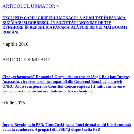
ARTICOLUL URMĂTOR >
EXCLUSIV: CAPII “GRUPULUI MONACO” S-AU MUTAT ÎN PANAMA.
BUZĂIANU ŞI DOBRESCU, ÎN SOCIETĂTI ANONIME DE TIP
OFFSHORE ÎN REPUBLICA PANAMA, ALĂTURI DE CEI MAI BOGATI
ROMÂNI
4 aprilie 2016
ARTICOLE SIMILARE
Cine „reformează” România? Grupul de interese de lângă Bolojan: Dragoș
Anastasiu, vicepremierul incompatibil din Guvernul României, potrivit
ONRC. A fost sancționat de Consiliul Concurenței cu 1,1 milioane de euro
pentru practici anticoncurențiale împotriva clienților
9 iulie 2025
Începe Revoluția în PSD. Titus Corlățean alături de mai mulți lideri contestă
actuala conducere. 4 grupări din PSD își dispută șefia PSD