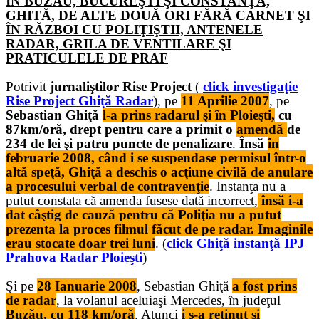
ÎN BUZĂU, BUCUREŞTI ŞI CONSTANŢA,
GHITĂ, DE ALTE DOUĂ ORI FĂRĂ CARNET ŞI
ÎN RĂZBOI CU POLIŢIŞTII, ANTENELE
RADAR, GRILA DE VENTILARE ŞI
PRATICULELE DE PRAF
Potrivit
jurnaliştilor Rise Project
(
click investigaţie
Rise Project Ghiţă Radar
), pe
11 Aprilie 2007
, pe
Sebastian Ghiţă
l-a prins radarul
şi în Ploieşti,
cu
87km/oră, drept pentru care a primit o
amendă
de
234 de lei şi patru puncte de penalizare
.
Însă
în
februarie 2008, când i se suspendase permisul într-o
altă speţă, Ghiţă a deschis o acţiune civilă de anulare
a procesului verbal de contravenţie
. Instanţa nu a
putut constata că amenda fusese dată incorrect,
însă i-a
dat câştig de cauză pentru că Poliţia nu a putut
prezenta la proces filmul făcut de pe radar. Imaginile
erau stocate doar trei luni
. (
click Ghiţă instanţă IPJ
Prahova Radar Ploieşti
)
Şi pe
28 Ianuarie 2008
, Sebastian Ghiţă
a fost prins
de radar
, la volanul aceluiaşi Mercedes, în judeţul
Buzău,
c
u 118 km/oră
. Atunci
i s-a reţinut şi