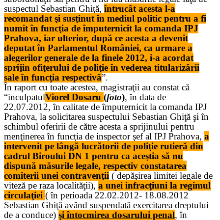
suspectul Sebastian Ghiţă,
întrucât acesta l-a
recomandat şi susţinut în mediul politic pentru a fi
numit în funcţia de împuternicit la comanda IPJ
Prahova, iar ulterior, după ce acesta a devenit
deputat în Parlamentul României, ca urmare a
alegerilor generale de la finele 2012, i-a acordat
sprijin ofiţerului de poliţie în vederea titularizării
sale în funcţia respectivă
”.
În raport cu toate acestea, magistraţii au constat că
“inculpatul
Viorel Dosaru
(
foto
)
, în data de
22.07.2012, în calitate de împuternicit la comanda IPJ
Prahova, la solicitarea suspectului Sebastian Ghiţă şi în
schimbul oferirii de către acesta a sprijinului pentru
menţinerea în funcţia de inspector şef al IPJ Prahova,
a
intervenit pe lângă lucrătorii de poliţie rutieră din
cadrul Biroului DN 1 pentru ca aceştia să nu
dispună măsurile legale, respectiv constatarea
comiterii unei contravenţii
( depăşirea limitei legale de
viteză pe raza localităţii),
a unei infracţiuni la regimul
circulaţiei
( în perioada 22.02.2012- 18.08.2012
Sebastian Ghiţă având suspendată exercitarea dreptului
de a conduce)
şi întocmirea dosarului penal
, în