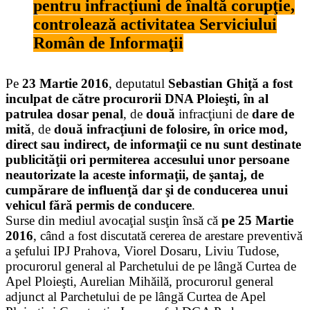
pentru infracţiuni de înaltă corupţie,
controlează activitatea Serviciului
Român de Informaţii
Pe
23 Martie 2016
, deputatul
Sebastian Ghiţă a fost
inculpat de către procurorii DNA Ploieşti, în al
patrulea dosar penal
, de
două
infracţiuni de
dare de
mită
, de
două infracţiuni de folosire, în orice mod,
direct sau indirect, de informaţii ce nu sunt destinate
publicităţii
ori permiterea accesului unor persoane
neautorizate la aceste informaţii, de şantaj, de
cumpărare de influenţă dar şi de conducerea unui
vehicul fără permis de conducere
.
Surse din mediul avocaţial susţin însă că
pe 25 Martie
2016
, când a fost discutată cererea de arestare preventivă
a şefului IPJ Prahova, Viorel Dosaru, Liviu Tudose,
procurorul general al Parchetului de pe lângă Curtea de
Apel Ploieşti, Aurelian Mihăilă, procurorul general
adjunct al Parchetului de pe lângă Curtea de Apel