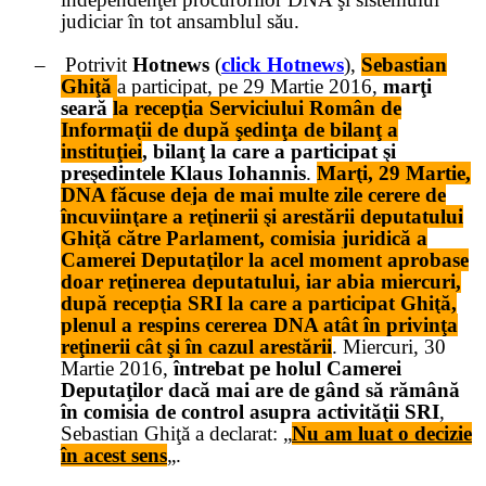
judiciar în tot ansamblul său.
–
Potrivit
Hotnews
(
click Hotnews
),
Sebastian
Ghiţă
a participat, pe 29 Martie 2016,
marţi
seară
la recepţia Serviciului Român de
Informaţii de după şedinţa de bilanţ a
instituţiei
, bilanţ la care a participat şi
preşedintele Klaus Iohannis
.
Marţi, 29 Martie,
DNA făcuse deja de mai multe zile cerere de
încuviinţare a reţinerii şi arestării deputatului
Ghiţă către Parlament, comisia juridică a
Camerei Deputaţilor la acel moment aprobase
doar reţinerea deputatului, iar abia miercuri,
după recepţia SRI la care a participat Ghiţă,
plenul a respins cererea DNA atât în privinţa
reţinerii cât şi în cazul arestării
. Miercuri, 30
Martie 2016,
întrebat pe holul Camerei
Deputaţilor dacă mai are de gând să rămână
în comisia de control asupra activităţii SRI
,
Sebastian Ghiţă a declarat: „
Nu am luat o decizie
în acest sens
„.