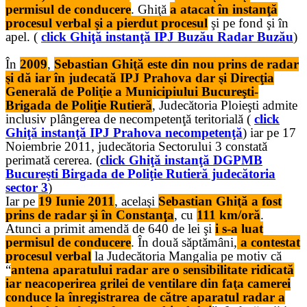
permisul de conducere
. Ghiţă
a atacat în instanţă
procesul verbal şi a pierdut procesul
şi pe fond şi în
apel. (
click Ghiţă instanţă IPJ Buzău Radar Buzău
)
În
2009
,
Sebastian Ghiţă este din nou prins de radar
şi dă iar în judecată IPJ Prahova dar şi Direcţia
Generală de Poliţie a Municipiului Bucureşti-
Brigada de Poliţie Rutieră
, Judecătoria Ploieşti admite
inclusiv plângerea de necompetenţă teritorială (
click
Ghiţă instanţă IPJ Prahova necompetenţă
) iar pe 17
Noiembrie 2011, judecătoria Sectorului 3 constată
perimată cererea. (
click Ghiţă instanţă DGPMB
Bucureşti Birgada de Poliţie Rutieră judecătoria
sector 3
)
Iar pe
19 Iunie 2011
, acelaşi
Sebastian Ghiţă a fost
prins de radar şi în Constanţa
, cu
111 km/oră
.
Atunci a primit amendă de 640 de lei şi
i s-a luat
permisul de conducere
. În două săptămâni,
a contestat
procesul verbal
la Judecătoria Mangalia pe motiv că
“
antena aparatului radar are o sensibilitate ridicată
iar neacoperirea grilei de ventilare din faţa camerei
conduce la înregistrarea de către aparatul radar a