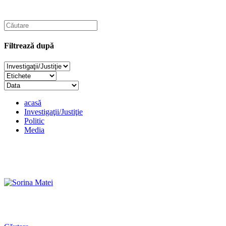
Filtrează după
acasă
Investigaţii/Justiţie
Politic
Media