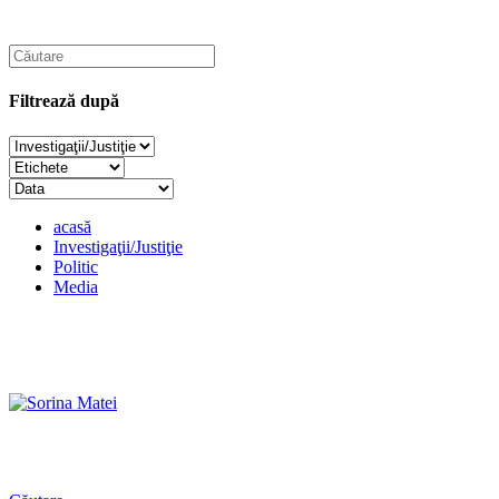
Filtrează după
acasă
Investigaţii/Justiţie
Politic
Media