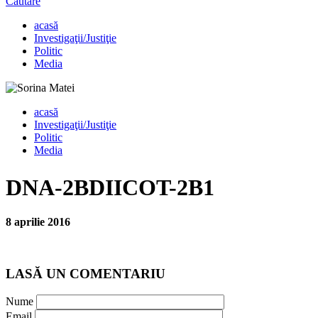
Căutare
acasă
Investigaţii/Justiţie
Politic
Media
acasă
Investigaţii/Justiţie
Politic
Media
DNA-2BDIICOT-2B1
8 aprilie 2016
LASĂ UN COMENTARIU
Nume
Email