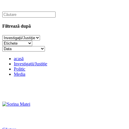
Filtrează după
acasă
Investigaţii/Justiţie
Politic
Media