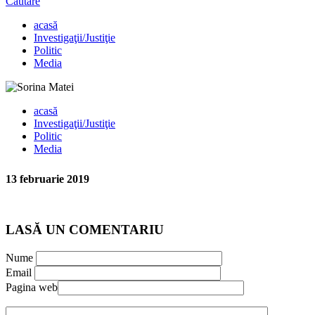
Căutare
acasă
Investigaţii/Justiţie
Politic
Media
acasă
Investigaţii/Justiţie
Politic
Media
13 februarie 2019
LASĂ UN COMENTARIU
Nume
Email
Pagina web