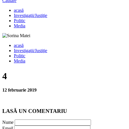
Căutare
acasă
Investigaţii/Justiţie
Politic
Media
acasă
Investigaţii/Justiţie
Politic
Media
4
12 februarie 2019
LASĂ UN COMENTARIU
Nume
Email