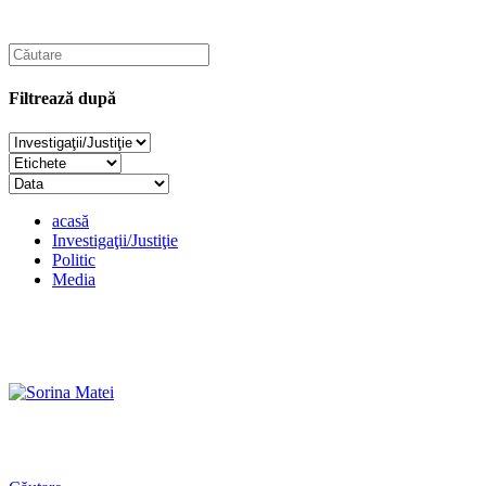
Filtrează după
acasă
Investigaţii/Justiţie
Politic
Media