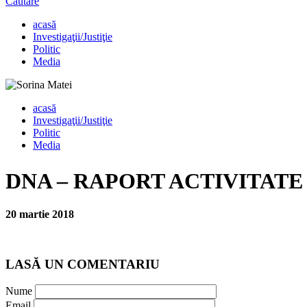
Căutare
acasă
Investigaţii/Justiţie
Politic
Media
acasă
Investigaţii/Justiţie
Politic
Media
DNA – RAPORT ACTIVITATE 
20 martie 2018
LASĂ UN COMENTARIU
Nume
Email