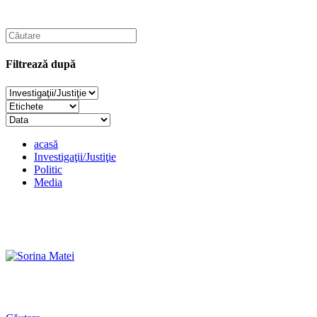
Filtrează după
acasă
Investigaţii/Justiţie
Politic
Media