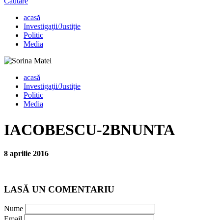
Căutare
acasă
Investigaţii/Justiţie
Politic
Media
acasă
Investigaţii/Justiţie
Politic
Media
IACOBESCU-2BNUNTA
8 aprilie 2016
LASĂ UN COMENTARIU
Nume
Email