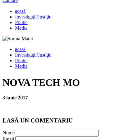
Căutare
acasă
Investigaţii/Justiţie
Politic
Media
acasă
Investigaţii/Justiţie
Politic
Media
NOVA TECH MO
3 iunie 2017
LASĂ UN COMENTARIU
Nume
Email