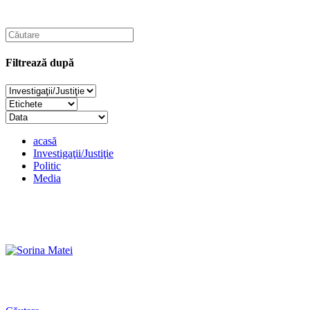
Filtrează după
acasă
Investigaţii/Justiţie
Politic
Media