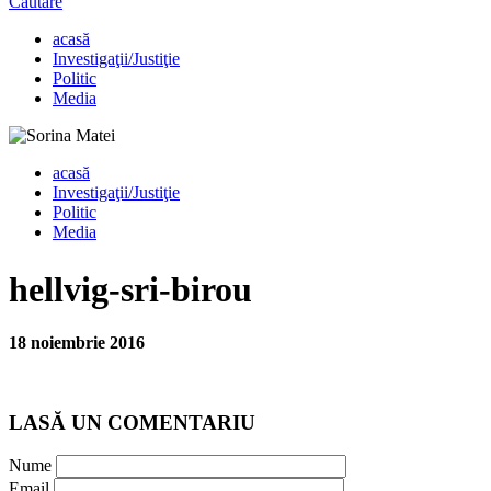
Căutare
acasă
Investigaţii/Justiţie
Politic
Media
acasă
Investigaţii/Justiţie
Politic
Media
hellvig-sri-birou
18 noiembrie 2016
LASĂ UN COMENTARIU
Nume
Email