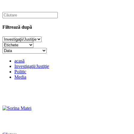
Filtrează după
acasă
Investigaţii/Justiţie
Politic
Media