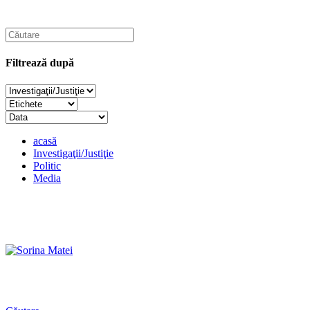
Filtrează după
acasă
Investigaţii/Justiţie
Politic
Media