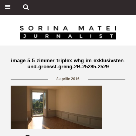
image-5-5-zimmer-triplex-whg-im-exklusivsten-
und-groesst-greng-2B-25285-2529
8 aprilie 2016