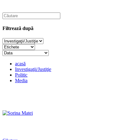
Filtrează după
acasă
Investigaţii/Justiţie
Politic
Media