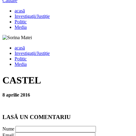
Căutare
acasă
Investigaţii/Justiţie
Politic
Media
acasă
Investigaţii/Justiţie
Politic
Media
CASTEL
8 aprilie 2016
LASĂ UN COMENTARIU
Nume
Email