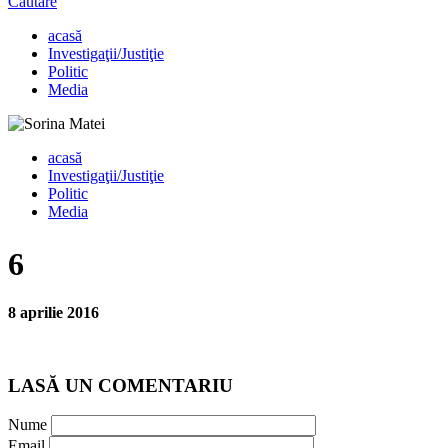
Căutare
acasă
Investigaţii/Justiţie
Politic
Media
acasă
Investigaţii/Justiţie
Politic
Media
6
8 aprilie 2016
LASĂ UN COMENTARIU
Nume
Email