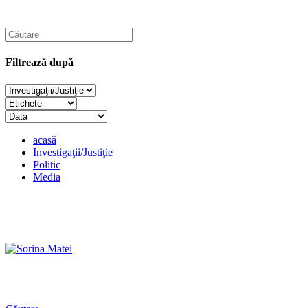
Filtrează după
acasă
Investigaţii/Justiţie
Politic
Media