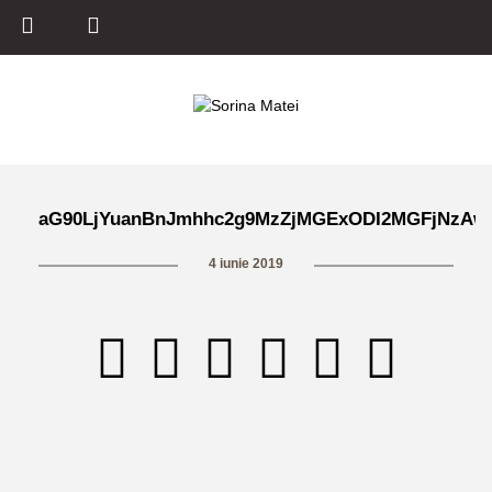
aG90LjYuanBnJmhhc2g9MzZjMGExODI2MGFjNzAw
4 iunie 2019