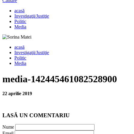
Căutare
acasă
Investigaţii/Justiţie
Politic
Media
acasă
Investigaţii/Justiţie
Politic
Media
media-142445461082528900
22 aprilie 2019
LASĂ UN COMENTARIU
Nume
Email