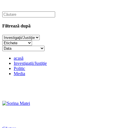
Filtrează după
acasă
Investigaţii/Justiţie
Politic
Media