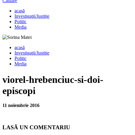
Căutare
acasă
Investigaţii/Justiţie
Politic
Media
acasă
Investigaţii/Justiţie
Politic
Media
viorel-hrebenciuc-si-doi-
episcopi
11 noiembrie 2016
LASĂ UN COMENTARIU