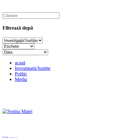
Filtrează după
acasă
Investigaţii/Justiţie
Politic
Media