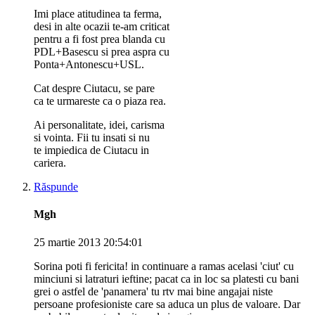
Imi place atitudinea ta ferma,
desi in alte ocazii te-am criticat
pentru a fi fost prea blanda cu
PDL+Basescu si prea aspra cu
Ponta+Antonescu+USL.
Cat despre Ciutacu, se pare
ca te urmareste ca o piaza rea.
Ai personalitate, idei, carisma
si vointa. Fii tu insati si nu
te impiedica de Ciutacu in
cariera.
Răspunde
Mgh
25 martie 2013 20:54:01
Sorina poti fi fericita! in continuare a ramas acelasi 'ciut' cu
minciuni si latraturi ieftine; pacat ca in loc sa platesti cu bani
grei o astfel de 'panamera' tu rtv mai bine angajai niste
persoane profesioniste care sa aduca un plus de valoare. Dar