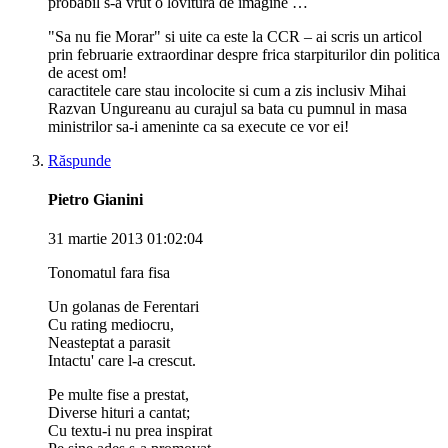
probabil s-a vrut o lovitura de imagine …
"Sa nu fie Morar" si uite ca este la CCR – ai scris un articol
prin februarie extraordinar despre frica starpiturilor din politica
de acest om!
caractitele care stau incolocite si cum a zis inclusiv Mihai
Razvan Ungureanu au curajul sa bata cu pumnul in masa
ministrilor sa-i ameninte ca sa execute ce vor ei!
Răspunde
Pietro Gianini
31 martie 2013 01:02:04
Tonomatul fara fisa
Un golanas de Ferentari
Cu rating mediocru,
Neasteptat a parasit
Intactu' care l-a crescut.
Pe multe fise a prestat,
Diverse hituri a cantat;
Cu textu-i nu prea inspirat