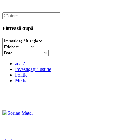
Filtrează după
acasă
Investigaţii/Justiţie
Politic
Media