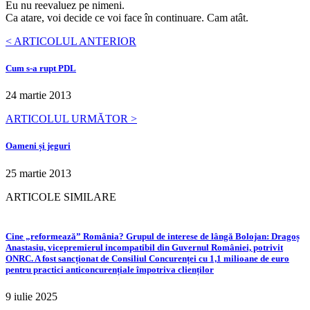
Eu nu reevaluez pe nimeni.
Ca atare, voi decide ce voi face în continuare. Cam atât.
< ARTICOLUL ANTERIOR
Cum s-a rupt PDL
24 martie 2013
ARTICOLUL URMĂTOR >
Oameni și jeguri
25 martie 2013
ARTICOLE SIMILARE
Cine „reformează” România? Grupul de interese de lângă Bolojan: Dragoș
Anastasiu, vicepremierul incompatibil din Guvernul României, potrivit
ONRC. A fost sancționat de Consiliul Concurenței cu 1,1 milioane de euro
pentru practici anticoncurențiale împotriva clienților
9 iulie 2025