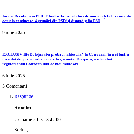
Începe Revoluția în PSD. Titus Corlățean alături de mai mulți lideri contestă
actuala conducere. 4 grupări din PSD își dispută șefia PSD
9 iulie 2025
EXCLUSIV. Ilie Bolojan și-a probat „măiestria” la Cotroceni: în trei luni, a
inventat din pix consilieri onorifici, a mutat Diaspora, a schimbat
regulamentul Cotroceniului de mai multe ori
6 iulie 2025
3 Comentarii
Răspunde
Anonim
25 martie 2013 18:42:00
Sorina,