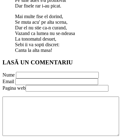
Pe sine ades s-a promovat
Dar fisele rar i-au picat.
Mai multe fise el dorind,
Se muta acu' pe alta scena,
Dar el nu stie ca-n curand,
Vazand ca lumea nu se-ndeasa
La tonomatul desuet,
Sebi ii va sopti discret:
Canta la alta masa!
LASĂ UN COMENTARIU
Nume
Email
Pagina web