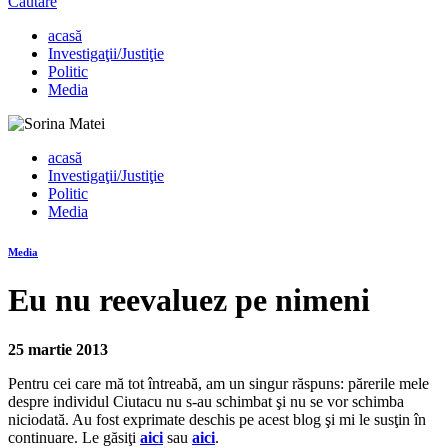
Căutare
acasă
Investigaţii/Justiţie
Politic
Media
acasă
Investigaţii/Justiţie
Politic
Media
Media
Eu nu reevaluez pe nimeni
25 martie 2013
Pentru cei care mă tot întreabă, am un singur răspuns: părerile mele
despre individul Ciutacu nu s-au schimbat şi nu se vor schimba
niciodată. Au fost exprimate deschis pe acest blog şi mi le susţin în
continuare. Le găsiţi
aici
sau
aici
.