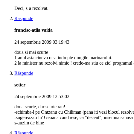
Deci, s-a rezolvat.
Răspunde
francisc-atila vaida
24 septembrie 2009 03:19:43
doua si mai scurte
1 anul asta cineva o sa indrepte dungile marinarului.
2 la minister nu rezolvi nimic ! crede-ma stiu ce zic! programul a
Răspunde
setter
24 septembrie 2009 12:53:02
doua scurte, dar scurte rau!
-schimba-l pe Ontzanu cu Chiliman (pana iti vezi blocul rezolva
-sugereaza-i lu' Geoana cand iese, ca "decent", insemna sa iasa
s-auzim de bine
Răspunde