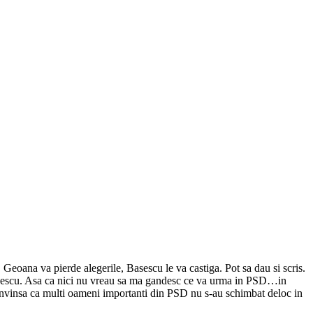
oana va pierde alegerile, Basescu le va castiga. Pot sa dau si scris.
Basescu. Asa ca nici nu vreau sa ma gandesc ce va urma in PSD…in
 convinsa ca multi oameni importanti din PSD nu s-au schimbat deloc in