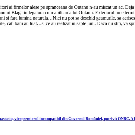
citori ai firmelor alese pe spranceana de Ontanu n-au miscat un ac. Deja
ului Blaga in legatura cu reabilitarea lui Ontanu. Exteriorul nu e termin
uni si fara lumina naturala…Nici nu pot sa deschid geamurile, sa aerise
ate, cati bani au luat…si ce au realizat in sapte luni. Daca nu stiti, va s
tasiu, vicepremierul incompatibil din Guvernul României, potrivit ONRC. A fost