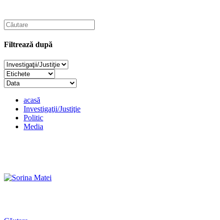
Filtrează după
acasă
Investigaţii/Justiţie
Politic
Media