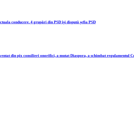
actuala conducere. 4 grupări din PSD își dispută șefia PSD
nventat din pix consilieri onorifici, a mutat Diaspora, a schimbat regulamentul 