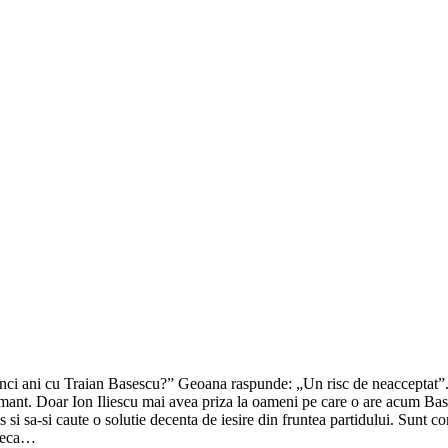
ci ani cu Traian Basescu?” Geoana raspunde: „Un risc de neacceptat”. Ge
pamant. Doar Ion Iliescu mai avea priza la oameni pe care o are acum 
s si sa-si caute o solutie decenta de iesire din fruntea partidului. Sunt
arteca…