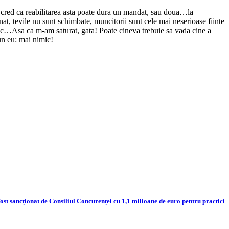
 cred ca reabilitarea asta poate dura un mandat, sau doua…la
at, tevile nu sunt schimbate, muncitorii sunt cele mai neserioase fiinte
sc…Asa ca m-am saturat, gata! Poate cineva trebuie sa vada cine a
pun eu: mai nimic!
 sancționat de Consiliul Concurenței cu 1,1 milioane de euro pentru practici