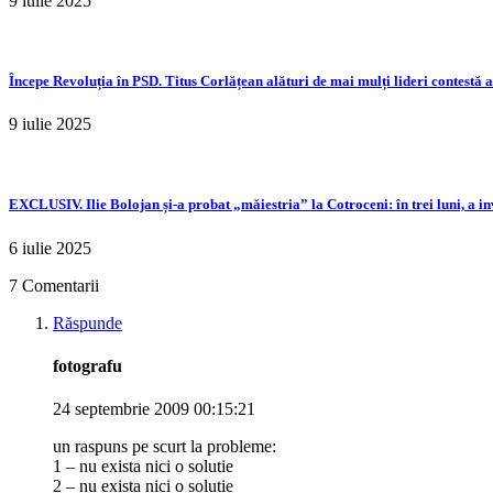
9 iulie 2025
Începe Revoluția în PSD. Titus Corlățean alături de mai mulți lideri contestă 
9 iulie 2025
EXCLUSIV. Ilie Bolojan și-a probat „măiestria” la Cotroceni: în trei luni, a i
6 iulie 2025
7 Comentarii
Răspunde
fotografu
24 septembrie 2009 00:15:21
un raspuns pe scurt la probleme:
1 – nu exista nici o solutie
2 – nu exista nici o solutie