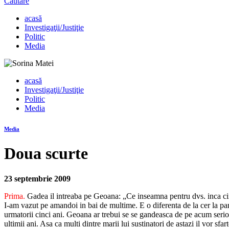
Căutare
acasă
Investigaţii/Justiţie
Politic
Media
acasă
Investigaţii/Justiţie
Politic
Media
Media
Doua scurte
23 septembrie 2009
Prima.
Gadea il intreaba pe Geoana: „Ce inseamna pentru dvs. inca cin
I-am vazut pe amandoi in bai de multime. E o diferenta de la cer la 
urmatorii cinci ani. Geoana ar trebui se se gandeasca de pe acum serio
ultimii ani. Asa ca multi dintre marii lui sustinatori de astazi il vor sf