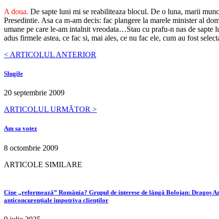
A doua.
De sapte luni mi se reabiliteaza blocul. De o luna, marii mun
Presedintie. Asa ca m-am decis: fac plangere la marele minister al domn
umane pe care le-am intalnit vreodata…Stau cu prafu-n nas de sapte l
adus firmele astea, ce fac si, mai ales, ce nu fac ele, cum au fost select
< ARTICOLUL ANTERIOR
Slugile
20 septembrie 2009
ARTICOLUL URMĂTOR >
Am sa votez
8 octombrie 2009
ARTICOLE SIMILARE
Cine „reformează” România? Grupul de interese de lângă Bolojan: Dragoș Anas
anticoncurențiale împotriva clienților