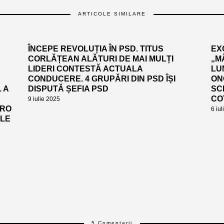
ARTICOLE SIMILARE
ÎNCEPE REVOLUȚIA ÎN PSD. TITUS
EX
CORLĂȚEAN ALĂTURI DE MAI MULȚI
„M
LIDERI CONTESTĂ ACTUALA
LUN
CONDUCERE. 4 GRUPĂRI DIN PSD ÎȘI
ON
 A
DISPUTĂ ȘEFIA PSD
SC
CO
9 iulie 2025
URO
6 iu
ALE
5 Comentarii