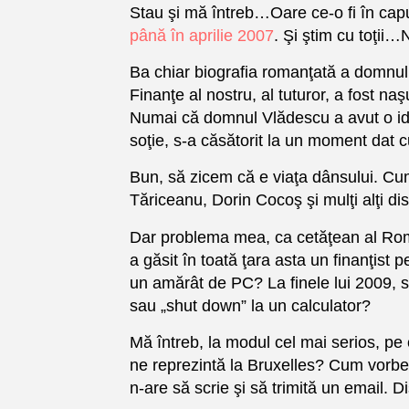
Stau şi mă întreb…Oare ce-o fi în cap
până în aprilie 2007
. Şi ştim cu toţii…
Ba chiar biografia romanţată a domnulu
Finanţe al nostru, al tuturor, a fost na
Numai că domnul Vlădescu a avut o idi
soţie, s-a căsătorit la un moment dat 
Bun, să zicem că e viaţa dânsului. Cum t
Tăriceanu, Dorin Cocoş şi mulţi alţi d
Dar problema mea, ca cetăţean al Româ
a găsit în toată ţara asta un finanţist 
un amărât de PC? La finele lui 2009, s
sau „shut down” la un calculator?
Mă întreb, la modul cel mai serios, p
ne reprezintă la Bruxelles? Cum vorbeş
n-are să scrie şi să trimită un email.