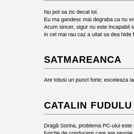
Nu pot sa zic decat lol.
Eu ma gandesc mai degraba ca nu vroia
Acum sincer, sigur nu este incapabil s
in cel mai rau caz a uitat sa dea hi
SATMAREANCA
Are totusi un punct forte: exceleaza la
CATALIN FUDULU
Dragă Sorina, problema PC-ului este u
funcţie de conducere care are nevoie 