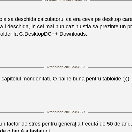
 sa deschida calculatorul ca era ceva pe desktop care n
a-l deschida, in cel mai bun caz nu stia sa prezinte un pr
de folder la C:DesktopDC++ Downloads.
6 februarie 2010 23:35:02
 capitolul mondenitati. O paine buna pentru tabloide :)))
6 februarie 2010 23:35:27
n factor de stres pentru generaţia trecută de 50 de ani…
de o hartă a tastaturii…