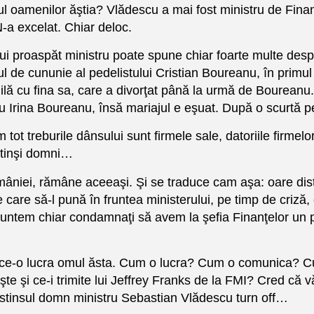
ul oamenilor ăştia? Vlădescu a mai fost ministru de Fina
N-a excelat. Chiar deloc.
i proaspăt ministru poate spune chiar foarte multe desp
şul de cununie al pedelistului Cristian Boureanu, în primu
lă cu fina sa, care a divorţat până la urmă de Boureanu.
cu Irina Boureanu, însă mariajul e eşuat. După o scurtă p
ot treburile dânsului sunt firmele sale, datoriile firmelor 
istinşi domni…
niei, rămâne aceeaşi. Şi se traduce cam aşa: oare distin
pe care să-l pună în fruntea ministerului, pe timp de criz
untem chiar condamnaţi să avem la şefia Finanţelor un pe
e ce-o lucra omul ăsta. Cum o lucra? Cum o comunica? C
te şi ce-i trimite lui Jeffrey Franks de la FMI? Cred că
 Distinsul domn ministru Sebastian Vlădescu turn off…