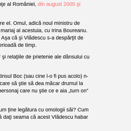
nţe al României,
din august 2005 şi
re el. Omul, adică noul ministru de
l mariaj al acestuia, cu Irina Boureanu.
 Aşa că şi Vlădescu s-a despărţit de
erioadă de timp.
şi relaţiile de prietenie ale dânsului cu
sul Boc (sau cine l-o fi pus acolo) n-
ă, care să ştie să dea măcar drumul la
rsonaj care nu ştie ce e aia „turn on”
um ţine legătura cu omologii săi? Cum
 vă daţi seama că acest Vlădescu habar