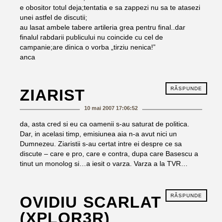
e obositor totul deja;tentatia e sa zappezi nu sa te atasezi
unei astfel de discutii;
au lasat ambele tabere artileria grea pentru final..dar
finalul rabdarii publicului nu coincide cu cel de
campanie;are dinica o vorba „tirziu nenica!”
anca
RĂSPUNDE
ZIARIST
10 mai 2007 17:06:52
da, asta cred si eu ca oamenii s-au saturat de politica.
Dar, in acelasi timp, emisiunea aia n-a avut nici un
Dumnezeu. Ziaristii s-au certat intre ei despre ce sa
discute – care e pro, care e contra, dupa care Basescu a
tinut un monolog si…a iesit o varza. Varza a la TVR…
RĂSPUNDE
OVIDIU SCARLAT
(XPLOR3R)