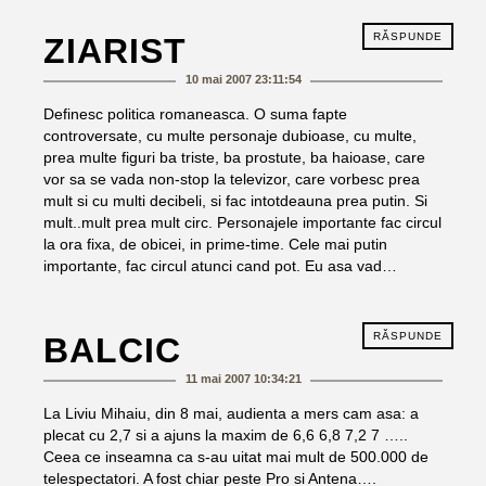
RĂSPUNDE
ZIARIST
10 mai 2007 23:11:54
Definesc politica romaneasca. O suma fapte
controversate, cu multe personaje dubioase, cu multe,
prea multe figuri ba triste, ba prostute, ba haioase, care
vor sa se vada non-stop la televizor, care vorbesc prea
mult si cu multi decibeli, si fac intotdeauna prea putin. Si
mult..mult prea mult circ. Personajele importante fac circul
la ora fixa, de obicei, in prime-time. Cele mai putin
importante, fac circul atunci cand pot. Eu asa vad…
RĂSPUNDE
BALCIC
11 mai 2007 10:34:21
La Liviu Mihaiu, din 8 mai, audienta a mers cam asa: a
plecat cu 2,7 si a ajuns la maxim de 6,6 6,8 7,2 7 …..
Ceea ce inseamna ca s-au uitat mai mult de 500.000 de
telespectatori. A fost chiar peste Pro si Antena….