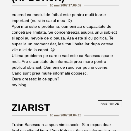
10 mai 2007 17:09:02
eu cred ca meciul de fotbal este pentru multi foarte
important (nu si in cazul meu :D).
Apoi mai este o problema, oamenii au o capacitate de
concetrare limitata. Se concentreaza asupra unui subiect
si apoi au nevoie de o pauza. Asa este si cu politica. Te
super la un moment dat, lasi totul balta iar dupa cateva
zile o iei de la capat. 😀
Ultima problema pe care o vad este ca Basescu spune
mult. Are o cantitate de informatii prea mare pentru
publicul obisnuit. Oamenii de rand vor putine cuvine.
Cand sunt prea multe informatii obosesc.
Oare gresesc in ce spun?
my blog
RĂSPUNDE
ZIARIST
10 mai 2007 20:04:13
Traian Basescu n-a spus nimic acolo. Si-a expus doar
fixul din ultimul timp: Dinu Patriciu. Asa ca informatii n-au