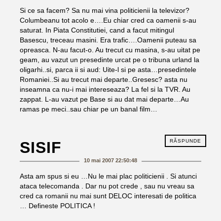
Si ce sa facem? Sa nu mai vina politicienii la televizor?
Columbeanu tot acolo e….Eu chiar cred ca oamenii s-au
saturat. In Piata Constitutiei, cand a facut mitingul
Basescu, treceau masini. Era trafic….Oamenii puteau sa
opreasca. N-au facut-o. Au trecut cu masina, s-au uitat pe
geam, au vazut un presedinte urcat pe o tribuna urland la
oligarhi..si, parca ii si aud: Uite-l si pe asta…presedintele
Romaniei..Si au trecut mai departe..Gresesc? asta nu
inseamna ca nu-i mai intereseaza? La fel si la TVR. Au
zappat. L-au vazut pe Base si au dat mai departe…Au
ramas pe meci..sau chiar pe un banal film…
RĂSPUNDE
SISIF
10 mai 2007 22:50:48
Asta am spus si eu …Nu le mai plac politicienii . Si atunci
ataca telecomanda . Dar nu pot crede , sau nu vreau sa
cred ca romanii nu mai sunt DELOC interesati de politica
… Defineste POLITICA !