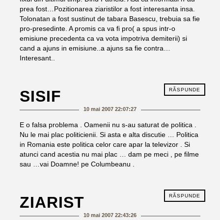
prea fost…Pozitionarea ziaristilor a fost interesanta insa.
Tolonatan a fost sustinut de tabara Basescu, trebuia sa fie
pro-presedinte. A promis ca va fi pro( a spus intr-o
emisiune precedenta ca va vota impotriva demiterii) si
cand a ajuns in emisiune..a ajuns sa fie contra…
Interesant..
RĂSPUNDE
SISIF
10 mai 2007 22:07:27
E o falsa problema . Oamenii nu s-au saturat de politica .
Nu le mai plac politicienii. Si asta e alta discutie … Politica
in Romania este politica celor care apar la televizor . Si
atunci cand acestia nu mai plac … dam pe meci , pe filme
sau …vai Doamne! pe Columbeanu .
RĂSPUNDE
ZIARIST
10 mai 2007 22:43:26