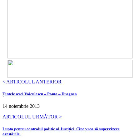
< ARTICOLUL ANTERIOR
Țintele axei Voiculescu – Ponta – Dragnea
14 noiembrie 2013
ARTICOLUL URMĂTOR >
Lupta pentru controlul politic al Justiției. Cine vrea să supervizeze
arestările.