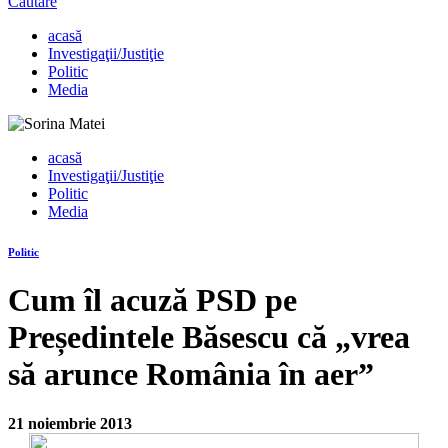
Căutare
acasă
Investigaţii/Justiţie
Politic
Media
acasă
Investigaţii/Justiţie
Politic
Media
Politic
Cum îl acuză PSD pe
Președintele Băsescu că „vrea
să arunce România în aer”
21 noiembrie 2013