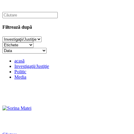
Filtrează după
acasă
Investigaţii/Justiţie
Politic
Media