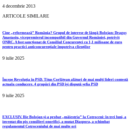
4 decembrie 2013
ARTICOLE SIMILARE
Cine „reformează” România? Grupul de interese de lângă Bolojan: Dragoș
Anastasiu, vicepremierul incompatibil din Guvernul României, potrivit
ONRC. A fost sancționat de Consiliul Concurenței cu 1,1 milioane de euro
pentru practici anticoncurențiale împotriva clienților
9 iulie 2025
Începe Revoluția în PSD. Titus Corlățean alături de mai mulți lideri contestă
actuala conducere. 4 grupări din PSD își dispută șefia PSD
9 iulie 2025
EXCLUSIV. Ilie Bolojan și-a probat „măiestria” la Cotroceni: în trei luni, a
inventat din pix consilieri onorifici, a mutat Diaspora, a schimbat
regulamentul Cotroceniului de mai multe ori