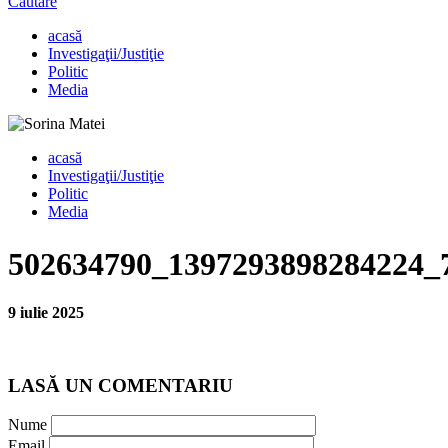
Căutare
acasă
Investigaţii/Justiţie
Politic
Media
acasă
Investigaţii/Justiţie
Politic
Media
502634790_1397293898284224_
9 iulie 2025
LASĂ UN COMENTARIU
Nume
Email