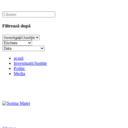
Filtrează după
acasă
Investigaţii/Justiţie
Politic
Media