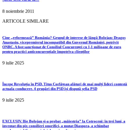
8 noiembrie 2011
ARTICOLE SIMILARE
Cine „reformează” România? Grupul de interese de lângă Bolojan: Dragoș
Anastasiu, vicepremierul incompatibil din Guvernul României, potrivit
ONRC. A fost sancționat de Consiliul Concurenței cu 1,1 milioane de euro
pentru practici anticoncurențiale împotriva clienților
9 iulie 2025
Începe Revoluția în PSD. Titus Corlățean alături de mai mulți lideri contestă
actuala conducere. 4 grupări din PSD își dispută șefia PSD
9 iulie 2025
EXCLUSIV. Ilie Bolojan și-a probat „măiestria” la Cotroceni: în trei luni, a
inventat din pix consilieri onorifici, a mutat Diaspora, a schimbat