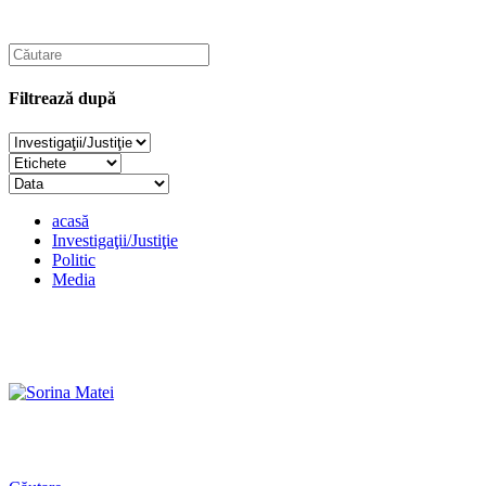
Filtrează după
acasă
Investigaţii/Justiţie
Politic
Media