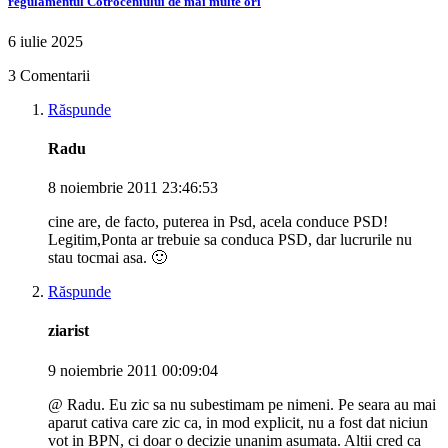
regulamentul Cotroceniului de mai multe ori
6 iulie 2025
3 Comentarii
Răspunde
Radu
8 noiembrie 2011 23:46:53
cine are, de facto, puterea in Psd, acela conduce PSD!
Legitim,Ponta ar trebuie sa conduca PSD, dar lucrurile nu
stau tocmai asa. 🙂
Răspunde
ziarist
9 noiembrie 2011 00:09:04
@ Radu. Eu zic sa nu subestimam pe nimeni. Pe seara au mai
aparut cativa care zic ca, in mod explicit, nu a fost dat niciun
vot in BPN, ci doar o decizie unanim asumata. Altii cred ca