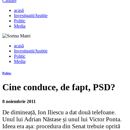
Căutare
acasă
Investigaţii/Justiţie
Politic
Media
acasă
Investigaţii/Justiţie
Politic
Media
Politic
Cine conduce, de fapt, PSD?
8 noiembrie 2011
De dimineață, Ion Iliescu a dat două telefoane.
Unul lui Adrian Năstase și unul lui Victor Ponta.
Ideea era așa: procedura din Senat trebuie oprită