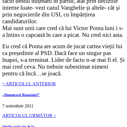
făcut destui dușmani în partid, atât prin deciziile
interne luate- vezi cazul Vanghelie și altele- cât și
prin negocierile din USL cu împărțirea
candidaturilor.
Mai sunt unii care cred că lui Victor Ponta luni i s-
a întins o capcană în care a picat. Nu cred nici asta.
Eu cred că Ponta are acum de jucat cartea vieții lui
ca președinte al PSD. Dacă face un singur pas
înapoi, s-a terminat. Lider de facto n-ar mai fi el. Și
mai cred ceva. Nu trebuie subestimat nimeni
pentru că încă…se joacă.
< ARTICOLUL ANTERIOR
„Dumnezeii României”
7 noiembrie 2011
ARTICOLUL URMĂTOR >
Știrile serii vin de la…