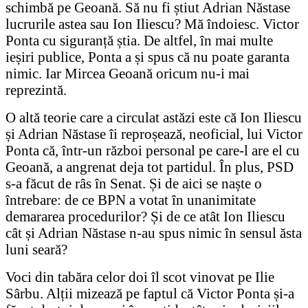
schimbă pe Geoană. Să nu fi știut Adrian Năstase
lucrurile astea sau Ion Iliescu? Mă îndoiesc. Victor
Ponta cu siguranță știa. De altfel, în mai multe
ieșiri publice, Ponta a și spus că nu poate garanta
nimic. Iar Mircea Geoană oricum nu-i mai
reprezintă.
O altă teorie care a circulat astăzi este că Ion Iliescu
și Adrian Năstase îi reproșează, neoficial, lui Victor
Ponta că, într-un război personal pe care-l are el cu
Geoană, a angrenat deja tot partidul. În plus, PSD
s-a făcut de râs în Senat. Și de aici se naște o
întrebare: de ce BPN a votat în unanimitate
demararea procedurilor? Și de ce atât Ion Iliescu
cât și Adrian Năstase n-au spus nimic în sensul ăsta
luni seară?
Voci din tabăra celor doi îl scot vinovat pe Ilie
Sârbu. Alții mizează pe faptul că Victor Ponta și-a