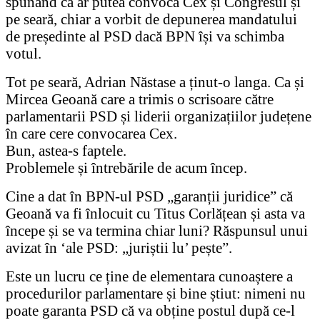
spunând că ar putea convoca Cex și Congresul și
pe seară, chiar a vorbit de depunerea mandatului
de președinte al PSD dacă BPN își va schimba
votul.
Tot pe seară, Adrian Năstase a ținut-o langa. Ca și
Mircea Geoană care a trimis o scrisoare către
parlamentarii PSD și liderii organizațiilor județene
în care cere convocarea Cex.
Bun, astea-s faptele.
Problemele și întrebările de acum încep.
Cine a dat în BPN-ul PSD „garanții juridice” că
Geoană va fi înlocuit cu Titus Corlățean și asta va
începe și se va termina chiar luni? Răspunsul unui
avizat în ‘ale PSD: „juriștii lu’ pește”.
Este un lucru ce ține de elementara cunoaștere a
procedurilor parlamentare și bine știut: nimeni nu
poate garanta PSD că va obține postul după ce-l