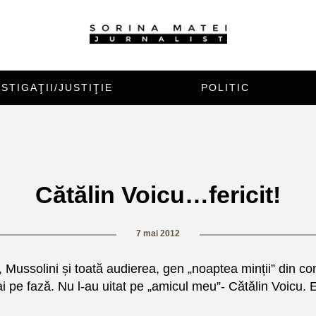
STIGAŢII/JUSTIŢIE
POLITIC
Cătălin Voicu…fericit!
7 mai 2012
, Mussolini și toată audierea, gen „noaptea minții” din co
pe fază. Nu l-au uitat pe „amicul meu”- Cătălin Voicu. E f