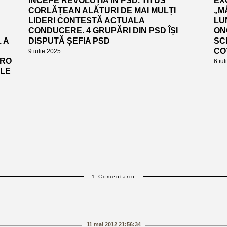
ÎNCEPE REVOLUȚIA ÎN PSD. TITUS
EX
CORLĂȚEAN ALĂTURI DE MAI MULȚI
„M
LIDERI CONTESTĂ ACTUALA
LUN
CONDUCERE. 4 GRUPĂRI DIN PSD ÎȘI
ON
 A
DISPUTĂ ȘEFIA PSD
SC
CO
9 iulie 2025
URO
6 iu
ALE
1 Comentariu
11 mai 2012 21:56:34