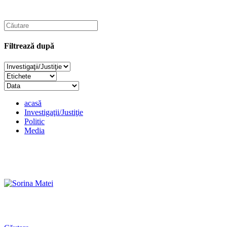
Filtrează după
acasă
Investigaţii/Justiţie
Politic
Media