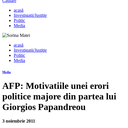
Căutare
acasă
Investigaţii/Justiţie
Politic
Media
acasă
Investigaţii/Justiţie
Politic
Media
Media
AFP: Motivatiile unei erori
politice majore din partea lui
Giorgios Papandreou
3 noiembrie 2011