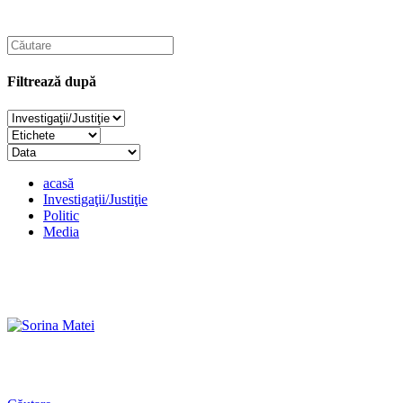
Filtrează după
acasă
Investigaţii/Justiţie
Politic
Media