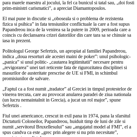
para marele maestru al jocului, la fel ca bunicul si tatal sau, „doi fosti
prim-ministri carismatici”, a apreciat Diamantopoulos.
El mai pune in discutie si „oboseala si o problema de rezistenta
fizica si psihica” in fata tensiunilor conflictuale la care a fost supus
Papandreou inca de la venirea sa la putere in 2009, perioada care a
coincis cu declansarea crizei datoriilor din care tara sa se chinuie sa
iasa in prezent.
Politologul George Sefertzis, un apropiat al familiei Papandreou,
indica „doua resorturi ale acestei maini de poker”: unul psihologic-
„panica” si unul politic- „cautarea legitimitatii” necesare pentru
„revigorarea” unei tari reticente fata de rigurozitatea disciplinei si
masurilor de austeritate prescrise de UE si FMI, in schimbul
promisiunilor de salvare.
„Faptul ca a fost numit „tradator” al Greciei in timpul protestelor de
vinerea trecuta, care au provocat anularea paradei de ziua nationala
(un lucru nemaintalnit in Grecia), a jucat un rol major”, spune
Sefertzis .
Fiul unei americance, crescut in exil pana in 1974, pana la sfarsitul
Dictaturii Coloneilor, Papandreou, huiduit timp de luni de zile si
numit „servitorul Bruxellesului” sau „angajatul model al FMI”, el a
spus candva ca este „grec prin alegere si nu prin necesitate”,