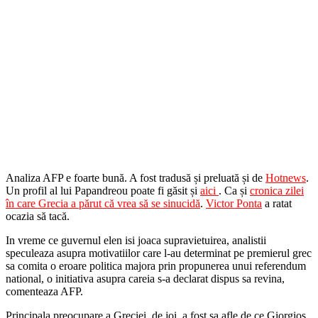
Analiza AFP e foarte bună. A fost tradusă și preluată și de
Hotnews
.
Un profil al lui Papandreou poate fi găsit și
aici
. Ca și
cronica zilei
în care Grecia a părut că vrea să se sinucidă
.
Victor Ponta
a ratat
ocazia să tacă.
In vreme ce guvernul elen isi joaca supravietuirea, analistii
speculeaza asupra motivatiilor care l-au determinat pe premierul grec
sa comita o eroare politica majora prin propunerea unui referendum
national, o initiativa asupra careia s-a declarat dispus sa revina,
comenteaza AFP.
Principala preocupare a Greciei, de joi, a fost sa afle de ce Giorgios