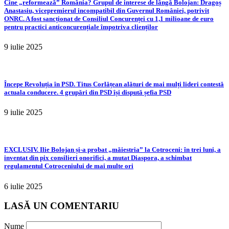
Cine „reformează” România? Grupul de interese de lângă Bolojan: Dragoș
Anastasiu, vicepremierul incompatibil din Guvernul României, potrivit
ONRC. A fost sancționat de Consiliul Concurenței cu 1,1 milioane de euro
pentru practici anticoncurențiale împotriva clienților
9 iulie 2025
Începe Revoluția în PSD. Titus Corlățean alături de mai mulți lideri contestă
actuala conducere. 4 grupări din PSD își dispută șefia PSD
9 iulie 2025
EXCLUSIV. Ilie Bolojan și-a probat „măiestria” la Cotroceni: în trei luni, a
inventat din pix consilieri onorifici, a mutat Diaspora, a schimbat
regulamentul Cotroceniului de mai multe ori
6 iulie 2025
LASĂ UN COMENTARIU
Nume