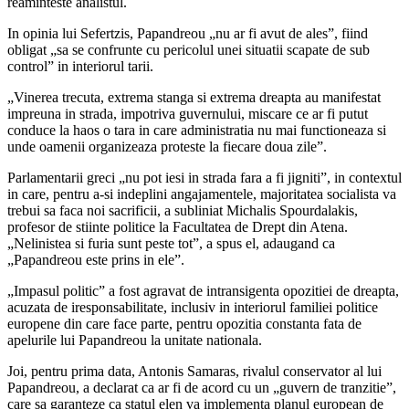
reaminteste analistul.
In opinia lui Sefertzis, Papandreou „nu ar fi avut de ales”, fiind
obligat „sa se confrunte cu pericolul unei situatii scapate de sub
control” in interiorul tarii.
„Vinerea trecuta, extrema stanga si extrema dreapta au manifestat
impreuna in strada, impotriva guvernului, miscare ce ar fi putut
conduce la haos o tara in care administratia nu mai functioneaza si
unde oamenii organizeaza proteste la fiecare doua zile”.
Parlamentarii greci „nu pot iesi in strada fara a fi jigniti”, in contextul
in care, pentru a-si indeplini angajamentele, majoritatea socialista va
trebui sa faca noi sacrificii, a subliniat Michalis Spourdalakis,
profesor de stiinte politice la Facultatea de Drept din Atena.
„Nelinistea si furia sunt peste tot”, a spus el, adaugand ca
„Papandreou este prins in ele”.
„Impasul politic” a fost agravat de intransigenta opozitiei de dreapta,
acuzata de iresponsabilitate, inclusiv in interiorul familiei politice
europene din care face parte, pentru opozitia constanta fata de
apelurile lui Papandreou la unitate nationala.
Joi, pentru prima data, Antonis Samaras, rivalul conservator al lui
Papandreou, a declarat ca ar fi de acord cu un „guvern de tranzitie”,
care sa garanteze ca statul elen va implementa planul european de