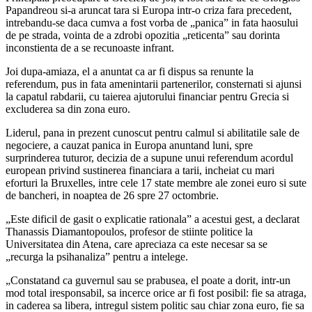
Papandreou si-a aruncat tara si Europa intr-o criza fara precedent,
intrebandu-se daca cumva a fost vorba de „panica” in fata haosului
de pe strada, vointa de a zdrobi opozitia „reticenta” sau dorinta
inconstienta de a se recunoaste infrant.
Joi dupa-amiaza, el a anuntat ca ar fi dispus sa renunte la
referendum, pus in fata amenintarii partenerilor, consternati si ajunsi
la capatul rabdarii, cu taierea ajutorului financiar pentru Grecia si
excluderea sa din zona euro.
Liderul, pana in prezent cunoscut pentru calmul si abilitatile sale de
negociere, a cauzat panica in Europa anuntand luni, spre
surprinderea tuturor, decizia de a supune unui referendum acordul
european privind sustinerea financiara a tarii, incheiat cu mari
eforturi la Bruxelles, intre cele 17 state membre ale zonei euro si sute
de bancheri, in noaptea de 26 spre 27 octombrie.
„Este dificil de gasit o explicatie rationala” a acestui gest, a declarat
Thanassis Diamantopoulos, profesor de stiinte politice la
Universitatea din Atena, care apreciaza ca este necesar sa se
„recurga la psihanaliza” pentru a intelege.
„Constatand ca guvernul sau se prabusea, el poate a dorit, intr-un
mod total iresponsabil, sa incerce orice ar fi fost posibil: fie sa atraga,
in caderea sa libera, intregul sistem politic sau chiar zona euro, fie sa